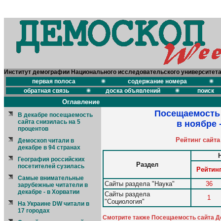
Институт демографии Национального исследовательского университет
первая полоса
содержание номера
обратная связь
доска объявлений
поиск
Оглавление
Посещаемость 
В декабре посещаемость
сайта снизилась на 5
в ноябре 
процентов
Рейтинг сайта
Демоскоп читали в
декабре в 94 странах
География российских
Раздел
посетителей сузилась
Рейтин
Самые внимательные
Сайты раздела "Наука"
36
зарубежные читатели в
декабре - в Хорватии
Сайты раздела
1
"Социология"
На Украине DW читали в
17 городах
Смотрите также Посещаемость сайта Дем