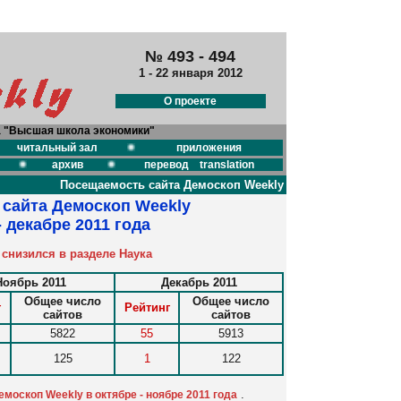
№ 493 - 494
1 - 22 января 2012
О проекте
а "Высшая школа экономики"
читальный зал
приложения
архив
перевод translation
Посещаемость сайта Демоскоп Weekly
сайта Демоскоп Weekly
- декабре 2011 года
 снизился в разделе Наука
Ноябрь 2011
Декабрь 2011
Общее число
Общее число
г
Рейтинг
сайтов
сайтов
5822
55
5913
125
1
122
.
оскоп Weekly в октябре - ноябре 2011 года