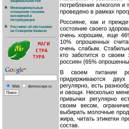
национальностей
потребления алкоголя и т
Межнациональные
проведено в рамках прог
отношения глазами
москвичей и
петербуржцев
Россияне, как и прежд
Россияне об обстановке
состояние своего здоров
на Северном Кавказе
очень хорошим, еще 46
10% опрошенных счита
очень слабым. Стабильн
кто заботится о своем 
россиян (65% опрошенны
В своем питании ро
придерживаются двух
регулярно, есть разнооб
Web
demoscope.ru
и овощи. Несколько мен
привычки регулярно ес
своим весом, ограничи
выбирать молочные про
жира, читать этикетки пр
состав.