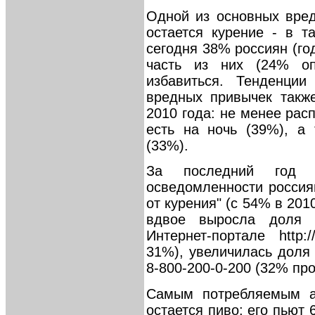
Одной из основных вре
остается курение - в т
сегодня 38% россиян (го
часть из них (24% о
избавиться. Тенденции
вредных привычек такж
2010 года: не менее рас
есть на ночь (39%), а
(33%).
За последний год с
осведомленности россиян
от курения" (с 54% в 2010
вдвое выросла доля 
Интернет-портале http:
31%), увеличилась доля
8-800-200-0-200 (32% прот
Самым потребляемым а
остается пиво: его пьют