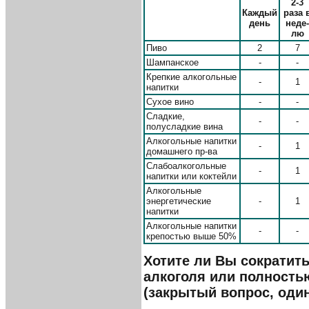
2-3
Каждый
раза 
день
неде-
лю
Пиво
2
7
Шампанское
-
-
Крепкие алкогольные
-
1
напитки
Сухое вино
-
-
Сладкие,
-
-
полусладкие вина
Алкогольные напитки
-
1
домашнего пр-ва
Слабоалкогольные
-
1
напитки или коктейли
Алкогольные
энергетические
-
1
напитки
Алкогольные напитки
-
-
крепостью выше 50%
Хотите ли Вы сократит
алкоголя или полностью
(закрытый вопрос, один