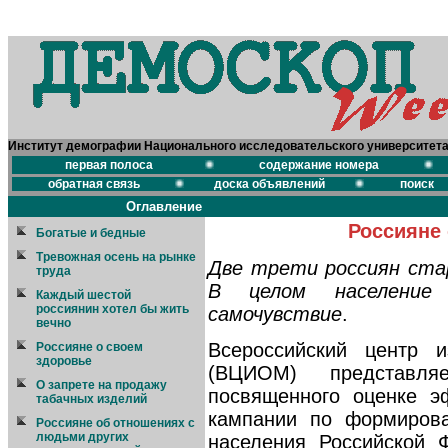
Институт демографии Национального исследовательского университет
первая полоса
содержание номера
обратная связь
доска объявлений
поиск
Оглавление
Россияне 
Богатые и бедные
Тревожная осень на рынке
Две трети россиян ста
труда
В целом население 
Каждый шестой
россиянин хотел бы жить
самочувствие
.
вечно
Всероссийский центр и
Россияне о своем
здоровье
(ВЦИОМ) представляе
О запрете на продажу
посвященного оценке э
табачных изделий
кампании по формирова
Россияне об отношениях с
людьми других
населения Российской 