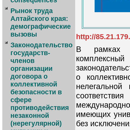
consequences
Рынок труда
Алтайского края:
демографические
вызовы
http://85.21.17
Законодательство
В рамках н
государств-
комплексн
членов
законодательс
организации
о коллективн
договора о
коллективной
нелегальной
безопасности в
соответст
сфере
международн
противодействия
имеющих унив
незаконной
без исключени
(нерегулярной)