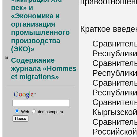
правоотношени
век» и
«Экономика и
организация
Краткое введе
промышленного
производства
Сравнитель
(ЭКО)»
Республик
Содержание
Сравнитель
журнала «Hommes
Республики
et migrations»
Сравнитель
Республики
Сравнитель
Кыргызской
Web
demoscope.ru
Сравнитель
Российско