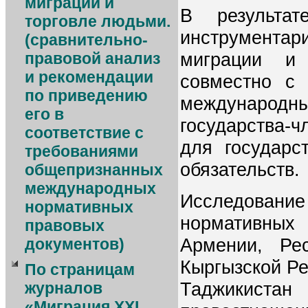
миграции и
В результат
торговле людьми.
инструмента
(сравнительно-
миграции и
правовой анализ
и рекомендации
совместно с
по приведению
международны
его в
государства-ч
соответствие с
для государ
требованиями
обязательств.
общепризнанных
международных
Исследовани
нормативных
нормативных 
правовых
Армении, Рес
документов)
Кыргызской Ре
По страницам
Таджикистан
журналов
«Миграция XXI