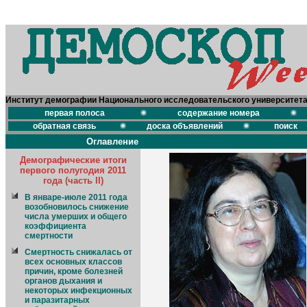
Институт демографии Национального исследовательского университет
первая полоса
содержание номера
обратная связь
доска объявлений
поиск
Оглавление
Демографические итоги
первого полугодия 2011
года (часть II)
В январе-июле 2011 года
возобновилось снижение
числа умерших и общего
коэффициента
смертности
Смертность снижалась от
всех основных классов
причин, кроме болезней
органов дыхания и
некоторых инфекционных
и паразитарных