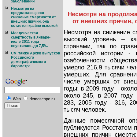
заболеваний
Несмотря на
Несмотря на продолж
продолжающееся
снижение смертности от
от внешних причин, 
внешних причин, она
остается крайне высокой
Несмотря на снижение с
Младенческая
смертность в январе-
высокий уровень – к
июле 2011 года
странами, так по срав
опустилась до 7,5‰
российской истории -
См. также Архив выпусков
Российского
озабоченности обществ
демографического
умерло 216,9 тысячи чел
барометра
умерших. Для сравнени
числе умерших от вне
годы: в 2009 году – окол
около 245, в 2007 году 
Web
demoscope.ru
283, 2005 году - 316, 20
тысяч человек.
Данные помесячной опе
публикуются Росстатом 
внешних причин смерти: