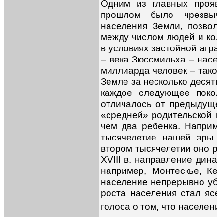
Одним из главных проя
прошлом было чрезвы
населения Земли, позво
между числом людей и ко
в условиях застойной агра
– века Зюссмильха – нас
миллиарда человек – так
Земле за несколько десят
каждое следующее поко
отличалось от предыдуще
«средней» родительской 
чем два ребенка. Напри
тысячелетие нашей эры 
втором тысячелетии оно р
XVIII в. направление дин
например, Монтескье, К
население непрерывно убы
роста населения стал яс
голоса о том, что населе