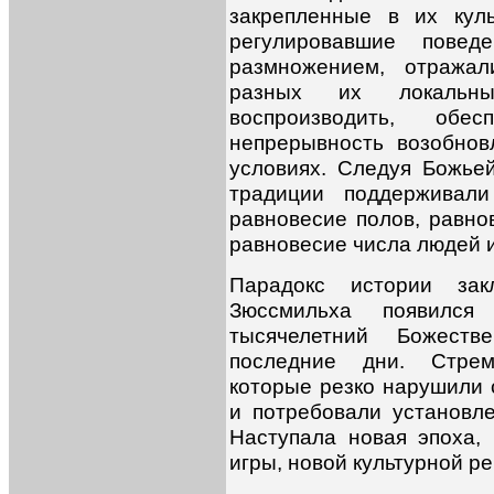
закрепленные в их кул
регулировавшие пове
размножением, отражал
разных их локальны
воспроизводить, обе
непрерывность возобнов
условиях. Следуя Божье
традиции поддерживали
равновесие полов, равно
равновесие числа людей и
Парадокс истории зак
Зюссмильха появился
тысячелетний Божест
последние дни. Стрем
которые резко нарушили
и потребовали установле
Наступала новая эпоха,
игры, новой культурной р