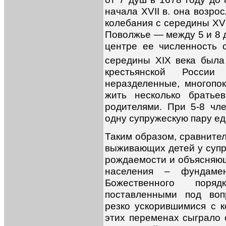
начала XVII в. она возро
колебания с середины XVI
Поволжье — между 5 и 8 
центре ее численность 
середины XIX века был
крестьянской Росси
неразделенные, многопо
жить несколько братье
родителями. При 5-8 чл
одну супружескую пару ед
Таким образом, сравните
выживающих детей у супр
рождаемости и объясняю
населения – фундамен
Божественного поря
поставленными под воп
резко ускорившимися с к
этих переменах сыграло 