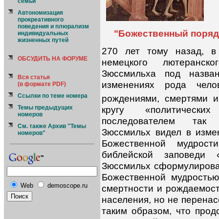
семьи
Автономизация
прокреативного
поведения и плюрализм
"Божественный поряд
индивидуальных
жизненных путей
270 лет тому назад, в
ОБСУДИТЬ НА ФОРУМЕ
немецкого лютеранск
Зюссмильха под назва
Вся статья
изменениях рода челов
(в формате PDF)
Ссылки по теме номера
рождениями, смертями 
Темы предыдущих
кругу «политическ
номеров
последователем так 
См. также Архив "Темы
Зюссмильх видел в изме
номеров"
Божественной мудрост
библейской заповеди 
Зюссмильх сформулирова
Божественной мудростью
Web
demoscope.ru
смертности и рождаемост
населения, но не перенас
таким образом, что прод