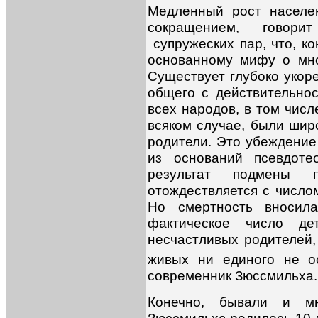
Медленный рост населе
сокращением, говор
супружеских пар, что, ко
основанному мифу о мно
Существует глубоко укор
общего с действительно
всех народов, в том числ
всяком случае, были шир
родители. Это убеждение 
из оснований псевдоте
результат подмены 
отождествляется с число
Но смертность вносил
фактическое число де
несчастливых родителей, 
живых ни единого не о
современник Зюссмильха.
Конечно, бывали и м
Зюссмильха родилось 10 д