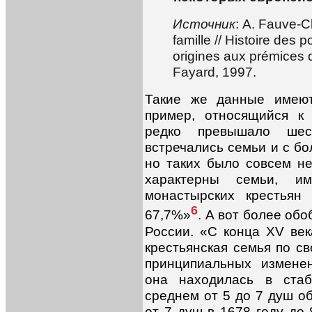
Источник
: A. Fauve-C
famille // Histoire des 
origines aux prémices 
Fayard, 1997.
Такие же данные имеют
пример, относящийся к
редко превышало шест
встречались семьи и с бо
но таких было совсем н
характерны семьи, и
монастырских крестья
6
67,7%»
. А вот более об
России. «С конца XV ве
крестьянская семья по с
принципиальных измене
она находилась в стаб
среднем от 5 до 7 душ о
от 7 душ в 1678 году до