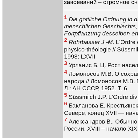
завоеваний – огромное с
1
Die göttliche Ordnung in
menschlichen Geschlechts, 
Fortpflanzung desselben e
2
Rohrbasser J.-M.
L'Ordre d
physico-théologie // Süssmil
1998: LXVII
3
Урланис Б. Ц. Рост населе
4
Ломоносов М.В. О сохра
народа // Ломоносов М.В.
Л.: АН СССР, 1952. Т. 6.
5
Süssmilch J.P. L'Ordre div
6
Бакланова Е. Крестьянск
Севере, конец XVII — начал
7
Александров В.. Обычно
России, XVIII – начало XIX 