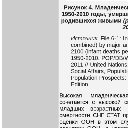
Рисунок 4. Младенчес
1950-2010 годы, умерши
родившихся живыми
(
2
Источник
: File 6-1: 
combined) by major ar
2100 (infant deaths per
1950-2010. POP/DB/WP
2011 // United Nation
Social Affairs, Populat
Population Prospects
Edition.
Высокая младенческа
сочетается с высокой 
младших возрастных 
смертности СНГ СТАТ пр
оценки ООН в этом слу