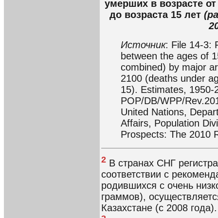
умерших в возрасте от
до возраста 15 лет
(р
2
Источник
: File 14-3:
between the ages of 1
combined) by major ar
2100 (deaths under ag
15). Estimates, 1950-
POP/DB/WPP/Rev.2010/
United Nations, Depar
Affairs, Population Di
Prospects: The 2010 
2
В странах СНГ регистр
соответствии с рекоменд
родившихся с очень низко
граммов), осуществляется
Казахстане (с 2008 года).