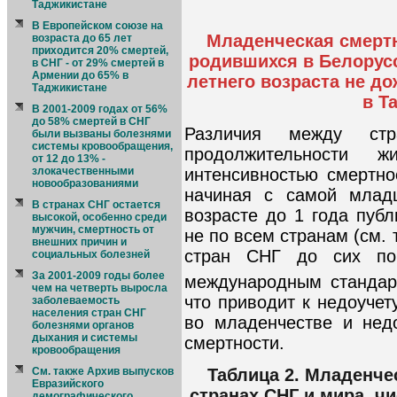
Таджикистане
В Европейском союзе на
Младенческая смертн
возраста до 65 лет
приходится 20% смертей,
родившихся в Белорусс
в СНГ - от 29% смертей в
Армении до 65% в
летнего возраста не до
Таджикистане
в Т
В 2001-2009 годах от 56%
до 58% смертей в СНГ
Различия между ст
были вызваны болезнями
системы кровообращения,
продолжительности 
от 12 до 13% -
интенсивностью смертно
злокачественными
новообразованиями
начиная с самой млад
В странах СНГ остается
возрасте до 1 года пуб
высокой, особенно среди
мужчин, смертность от
не по всем странам (см. 
внешних причин и
стран СНГ до сих по
социальных болезней
За 2001-2009 годы более
международным стандар
чем на четверть выросла
что приводит к недоуче
заболеваемость
населения стран СНГ
во младенчестве и нед
болезнями органов
дыхания и системы
смертности.
кровообращения
Таблица 2. Младенче
См. также Архив выпусков
Евразийского
странах СНГ и мира, ч
демографического