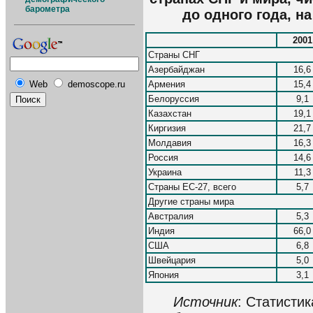
барометра
до одного года, н
2001
Страны СНГ
Азербайджан
16,6
Web
demoscope.ru
Армения
15,4
Белоруссия
9,1
Казахстан
19,1
Киргизия
21,7
Молдавия
16,3
Россия
14,6
Украина
11,3
Страны ЕС-27, всего
5,7
Другие страны мира
Австралия
5,3
Индия
66,0
США
6,8
Швейцария
5,0
Япония
3,1
Источник
: Статисти