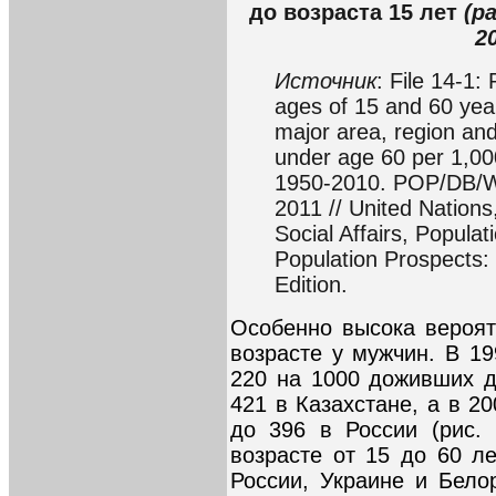
до возраста 15 лет
(р
2
Источник
: File 14-1:
ages of 15 and 60 yea
major area, region an
under age 60 per 1,000
1950-2010. POP/DB/WP
2011 // United Nation
Social Affairs, Populat
Population Prospects
Edition.
Особенно высока вероят
возрасте у мужчин. В 19
220 на 1000 доживших д
421 в Казахстане, а в 2
до 396 в России (рис. 
возрасте от 15 до 60 л
России, Украине и Бело