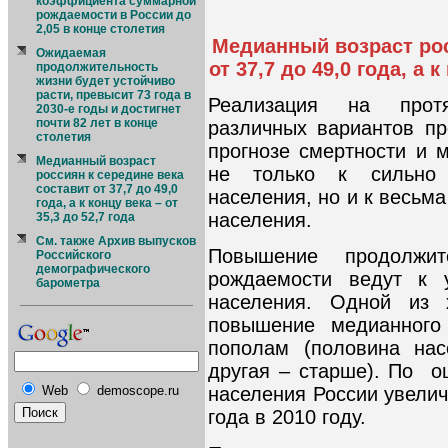
коэффициента суммарной
рождаемости в России до
2,05 в конце столетия
Медианный возраст рос
Ожидаемая
от 37,7 до 49,0 года, а к
продолжительность
жизни будет устойчиво
расти, превысит 73 года в
Реализация на прот
2030-е годы и достигнет
почти 82 лет в конце
различных вариантов п
столетия
прогнозе смертности и 
Медианный возраст
не только к сильно 
россиян к середине века
составит от 37,7 до 49,0
населения, но и к весьм
года, а к концу века – от
населения.
35,3 до 52,7 года
См. также Архив выпусков
Повышение продолжи
Российского
демографического
рождаемости ведут к у
барометра
населения. Одной из х
повышение медианного 
пополам (половина нас
другая – старше). По 
населения России увеличи
Web
demoscope.ru
года в 2010 году.