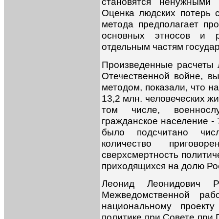
становятся ненужными 
Оценка людских потерь 
метода предполагает пр
основных этносов и р
отдельным частям государ
Произведенные расчеты 
Отечественной войне, в
методом, показали, что 
13,2 млн. человеческих жи
том числе, военносл
гражданское население - 
было подсчитано числ
количество пригов
сверхсмертность политиче
приходящихся на долю Ро
Леонид Леонидович Р
Межведомственной раб
национальному проекту
политике при Совете при