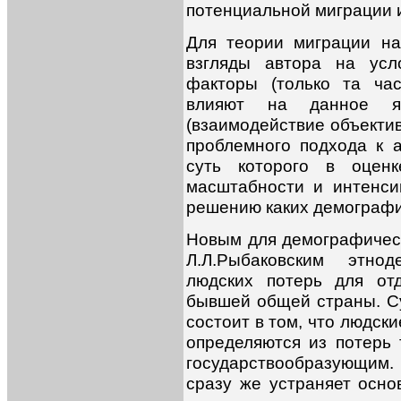
потенциальной миграции 
Для теории миграции н
взгляды автора на усл
факторы (только та ча
влияют на данное я
(взаимодействие объектив
проблемного подхода к 
суть которого в оцен
масштабности и интенсив
решению каких демографич
Новым для демографичес
Л.Л.Рыбаковским этно
людских потерь для от
бывшей общей страны. С
состоит в том, что людск
определяются из потерь 
государствообразующим.
сразу же устраняет осн