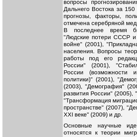
вопросы прогнозировани
Дальнего Востока за 150 
прогнозы, факторы, пол
отмечена серебряной ме
В последнее время б
"Людские потери СССР и
войне" (2001), "Прикладн
населения. Вопросы теор
работы под его редакц
России" (2001), "Стаб
России (возможности и
политики)" (2001), "Дем
(2003), "Демография" (20
развития России" (2005),
"Трансформация миграцио
пространстве" (2007), "Д
XXI веке" (2009) и др.
Основные научные идеи
относятся к теории миг