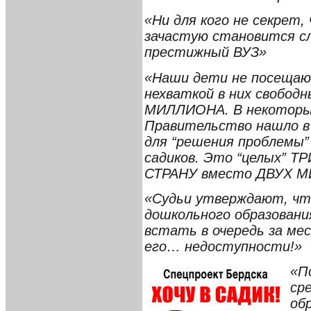
«Ни для кого не секрет,
зачастую становится сл
престижный ВУЗ»
«Наши дети не посещают
нехваткой в них свобод
МИЛЛИОНА. В некоторы
Правительство нашло в 
для “решения проблемы
садиков. Это “целых” 
СТРАНУ вместо ДВУХ 
«Судьи утверждают, ч
дошкольного образован
встать в очередь за ме
его… недоступности!»
«П
ср
об