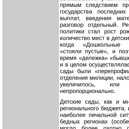
прямым следствием про
государства последни
выплат, введения мате
разговор отдельный. Р
политики стал рост ро
количество мест в детски
когда «Дошкольные о
«стояли пустые», и поэ
время «дележка» «бывше
и в целом осуществлялас
сады были «перепрофи
отделения милиции, налог
увеличилось, или
непропорционально.
Детские сады, как и м
регионального бюджета, 
наиболее печальной сит
бедных регионах (особе
могло более охотно о