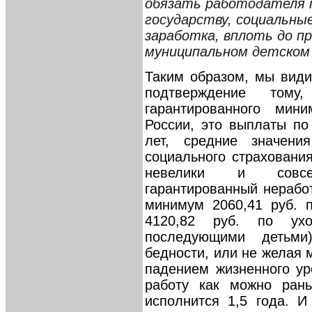
обязать работодателя п
государству, социальные
заработка, вплоть до п
муниципальном детском 
Таким образом, мы види
подтверждение том
гарантированного мин
России, это выплаты по
лет, средние значен
социального страховани
невелики и совс
гарантированный нераб
минимум 2060,41 руб. 
4120,82 руб. по ух
последующими детьм
бедности, или не желая
падением жизненного ур
работу как можно рань
исполнится 1,5 года. И