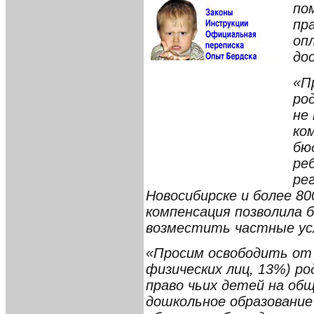
по
пр
оп
до
«П
ро
не
ко
бю
ре
ре
Новосибирске и более 8
компенсация позволила 
возместить частные усл
«Просим освободить от
физических лиц, 13%) р
право чьих детей на об
дошкольное образование