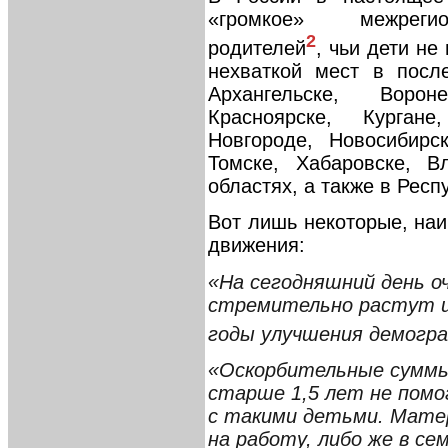
«громкое» межрегио
2
родителей
, чьи дети не
нехваткой мест в посл
Архангельске, Ворон
Красноярске, Курган
Новгороде, Новосибирс
Томске, Хабаровске, В
областях, а также в Респ
Вот лишь некоторые, наи
движения:
«На сегодняшний день о
стремительно растут из
годы улучшения демогр
«Оскорбительные суммы
старше 1,5 лет не помо
с такими детьми. Мате
на работу, либо же в с