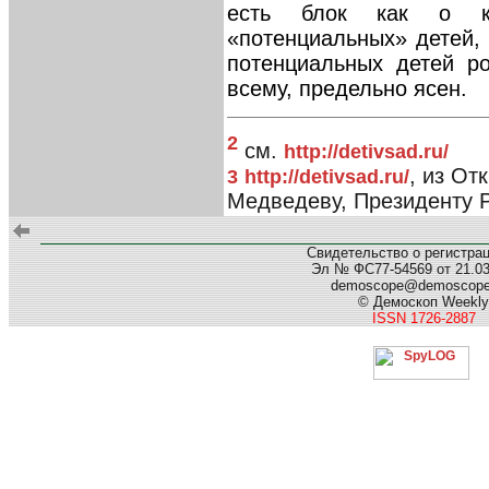
есть блок как о ко
«потенциальных» детей, 
потенциальных детей р
всему, предельно ясен.
2
см.
http://detivsad.ru/
, из От
3
http://detivsad.ru/
Медведеву, Президенту 
Свидетельство о регистра
Эл № ФС77-54569 от 21.03.
demoscope@demoscop
© Демоскоп Weekly
ISSN 1726-2887