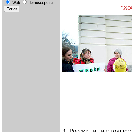
Web
demoscope.ru
"Хо
В России в настоящее