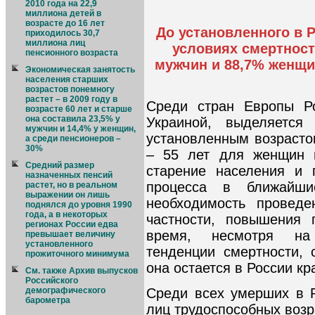
2010 года на 22,9
миллиона детей в
возрасте до 16 лет
До установленного в 
приходилось 30,7
миллиона лиц
условиях смертност
пенсионного возраста
мужчин и 88,7% женщин
Экономическая занятость
населения старших
возрастов понемногу
растет – в 2009 году в
Среди стран Европы Ро
возрасте 60 лет и старше
она составила 23,5% у
Украиной, выделяется
мужчин и 14,4% у женщин,
установленным возрасто
а среди пенсионеров –
30%
– 55 лет для женщин 
Средний размер
старение населения и 
назначенных пенсий
процесса в ближайши
растет, но в реальном
выражении он лишь
необходимость провед
поднялся до уровня 1990
года, а в некоторых
частности, повышения 
регионах России едва
время, несмотря на 
превышает величину
установленного
тенденции смертности,
прожиточного минимума
она остается в России кр
См. также Архив выпусков
Российского
Среди всех умерших в 
демографического
барометра
лиц трудоспособных возр