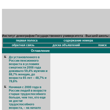
Институт демографии Государственного университета - Высшей школы 
первая полоса
содержание номера
обратная связь
доска объявлений
поиск
Оглавление
До установленного в
России пенсионного
возраста в условиях
смертности 2008 года
доживало 59,4% мужчин и
88,7% женщин, до
возраста 65 лет – 48,7% и
78,6%
Начиная с 2000 года в
России людей в возрасте
старше трудоспособного
больше, чем тех, кто еще
не достиг
трудоспособного
возраста, – на начало