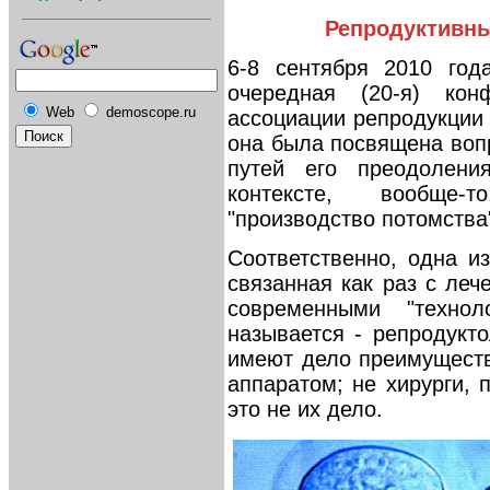
Репродуктивны
6-8 сентября 2010 го
очередная (20-я) ко
Web
demoscope.ru
ассоциации репродукции 
она была посвящена воп
путей его преодолени
контексте, вообще-т
"производство потомства
Соответственно, одна и
связанная как раз с ле
современными "технол
называется - репродукто
имеют дело преимущест
аппаратом; не хирурги, 
это не их дело.