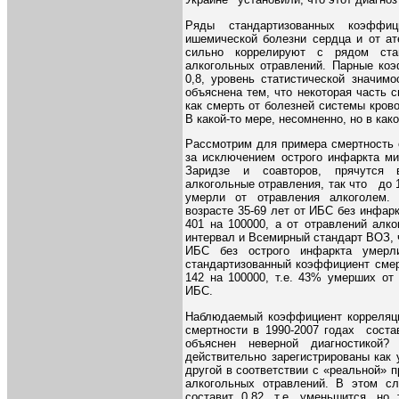
Украине
установили, что этот диагноз
Ряды стандартизованных коэффи
ишемической болезни сердца и от ат
сильно коррелируют с рядом стан
алкогольных отравлений. Парные коэ
0,8, уровень статистической значим
объяснена тем, что некоторая часть 
как смерть от болезней системы кров
В какой-то мере, несомненно, но в как
Рассмотрим для примера смертность 
за исключением острого инфаркта ми
Заридзе и соавторов, прячутся 
алкогольные отравления, так что до 
умерли от отравления алкоголем.
возрасте 35-69 лет от ИБС без инфар
401 на 100000, а от отравлений алк
интервал и Всемирный стандарт ВОЗ, 
ИБС без острого инфаркта умерли
стандартизованный коэффициент смерт
142 на 100000, т.е. 43% умерших от
ИБС.
Наблюдаемый коэффициент корреляци
смертности в 1990-2007 годах соста
объяснен неверной диагностикой
действительно зарегистрированы как
другой в соответствии с «реальной» п
алкогольных отравлений. В этом с
составит 0,82, т.е. уменьшится, но