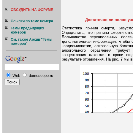
ОБСУДИТЬ НА ФОРУМЕ
Достаточно ли полно уч
Ссылки по теме номера
Статистика причин смерти, безус
Темы предыдущих
Определить, что причина смерти отн
номеров
Большинство перечисленных болез
См. также Архив "Темы
дополнительная информация, чтобы о
номеров"
кардиомиопатии, алкогольную болезн
алкогольного отравления требуе
концентрация алкоголя в крови ещ
результате отравления. На рис.
7
мы вы
Web
demoscope.ru