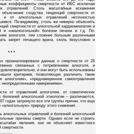
анные коэффициенты смертности от ИБС исключая
х отравлений. Столь масштабные искажения
объяснение сходства тенденций смертности от
я и от алкогольных отравлений неточностью
вшимся. По-видимому, столь же неверно объяснять
нций смертности от алкогольной кардиомиопатии и
 и «неалкогольной» болезни печени и т.д. По-
ние алкоголя, тем сложнее больным различными
ать запрет лечащего врача, сколь безусловно и
* * *
ко проанализировали данные о смертности от 26
твенно связанных с потреблением алкоголя, и
удовлетворительно, и они могут быть использованы
ашли критериев, позволяющих различить такие
ие алкоголем», «преднамеренное самоотравление
 с неопределенными намерениями».
ости от отравлений алкоголем, от соматических
х болезней алкогольной этиологии – различаются,
07 годах затронуло все эти группы причин, что еще
е «алкогольную» природу этого снижения.
ть алкогольных отравлений и болезней алкогольной
огольные причины смерти. Однако если не строить
сштабах явления, оно не объясняет известного
й смертности.