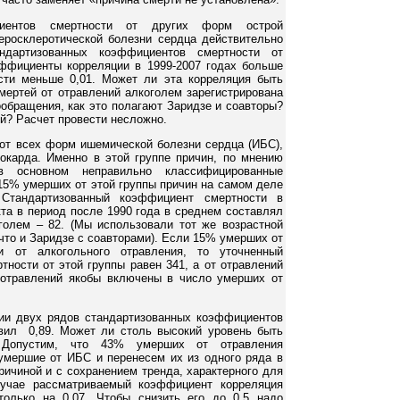
 часто заменяет «причина смерти не установлена».
циентов смертности от других форм острой
еросклеротической болезни сердца действительно
дартизованных коэффициентов смертности от
ффициенты корреляции в 1999-2007 годах больше
ости меньше 0,01. Может ли эта корреляция быть
смертей от отравлений алкоголем зарегистрирована
ообращения, как это полагают Заридзе и соавторы?
ой? Расчет провести несложно.
от всех форм ишемической болезни сердца (ИБС),
окарда. Именно в этой группе причин, по мнению
в основном неправильно классифицированные
15% умерших от этой группы причин на самом деле
 Стандартизованный коэффициент смертности в
кта в период после 1990 года в среднем составлял
оголем – 82. (Мы использовали тот же возрастной
что и Заридзе с соавторами). Если 15% умерших от
 от алкогольного отравления, то уточненный
ности от этой группы равен 341, а от отравлений
 отравлений якобы включены в число умерших от
и двух рядов стандартизованных коэффициентов
вил 0,89. Может ли столь высокий уровень быть
? Допустим, что 43% умерших от отравления
 умершие от ИБС и перенесем их из одного ряда в
ричиной и с сохранением тренда, характерного для
лучае рассматриваемый коэффициент корреляция
 только на 0,07. Чтобы снизить его до 0,5 надо