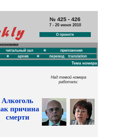
№ 425 - 426
7 - 20 июня 2010
О проекте
экономики
читальный зал
приложения
архив
перевод translation
Тема номера
Над темой номера
работали:
Алкоголь
ак причина
смерти