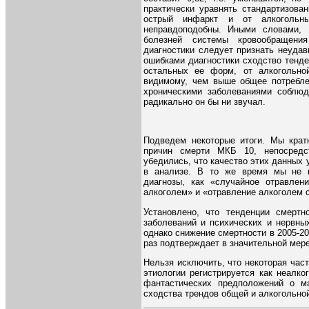
практически уравнять стандартизов
острый инфаркт и от алкогольны
неправдоподобны. Иными словами, 
болезней системы кровообращени
диагностики следует признать неуда
ошибками диагностики сходство тенде
остальных ее форм, от алкогольной
видимому, чем выше общее потребле
хроническими заболеваниями соблюд
радикально он бы ни звучал.
Подведем некоторые итоги. Мы крат
причин смерти МКБ 10, непосредс
убедились, что качество этих данных 
в анализе. В то же время мы не н
диагнозы, как «случайное отравлен
алкоголем» и «отравление алкоголем
Установлено, что тенденции смертн
заболеваний и психических и нервны
однако снижение смертности в 2005-20
раз подтверждает в значительной мер
Нельзя исключить, что некоторая час
этиологии регистрируется как неалк
фантастических предположений о ма
сходства трендов общей и алкогольно