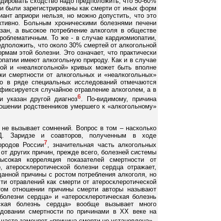
идировать сходство надо предположить, что 50-60%
ни были зарегистрированы как смерти от иных форм
иант априори нельзя, но можно допустить, что это
ктивно. Больным хроническими болезнями печени
зан, а высокое потребление алкоголя в обществе
проблематичным. То же - в случае кардиомиопатии,
едположить, что около 30% смертей от алкогольной
рмам этой болезни. Это означает, что практически
патии имеют алкогольную природу. Как и в случае
ной и «неалкогольной» кривых может быть вполне
ки смертности от алкогольных и «неалкогольных»
Но в ряде специальных исследований отмечаются
 фиксируется случайное отравление алкоголем, а в
6
и указан другой диагноз
. По-видимому, причина
ношении родственников умершего к «алкогольному»
 не вызывает сомнений. Вопрос в том – насколько
Д. Заридзе и соавторов, полученным в ходе
7
ородов России
, значительная часть алкогольных
 от других причин, прежде всего, болезней системы
ысокая корреляция показателей смертности от
, атеросклеротической болезни сердца отражает,
данной причины с ростом потребления алкоголя, но
ти отравлений как смерти от атеросклеротической
том отношении причины смерти авторы называют
олезни сердца» и «атеросклеротическая болезнь
еская болезнь сердца» вообще вызывает много
довании смертности по причинами в XX веке на