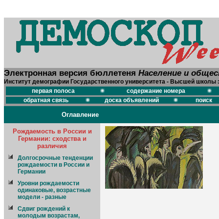
Электронная версия бюллетеня
Население и обще
Институт демографии Государственного университета - Высшей школы 
первая полоса
содержание номера
обратная связь
доска объявлений
поиск
Оглавление
Рождаемость в России и
Германии: сходства и
различия
Долгосрочные тенденции
рождаемости в России и
Германии
Уровни рождаемости
одинаковые, возрастные
модели - разные
Сдвиг рождений к
молодым возрастам,