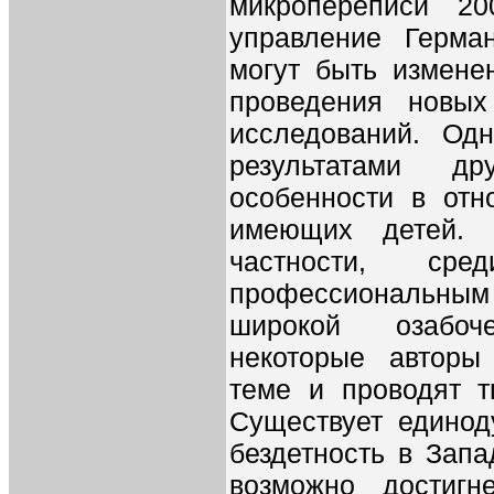
микропереписи 20
управление Герма
могут быть измене
проведения новы
исследований. Од
результатами др
особенности в от
имеющих детей. 
частности, ср
профессиональным 
широкой озабоч
некоторые авторы
теме и проводят т
Существует единод
бездетность в Зап
возможно достигн