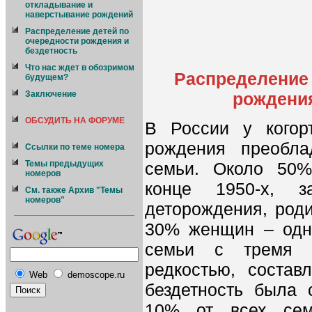
откладывание и
наверстывание рождений
Распределение детей по
очередности рождения и
бездетность
Что нас ждет в обозримом
Распределение 
будущем?
рождения
Заключение
ОБСУДИТЬ НА ФОРУМЕ
В России у когор
рождения преобла
Ссылки по теме номера
семьи. Около 50
Темы предыдущих
номеров
конце 1950-х, з
См. также Архив "Темы
номеров"
деторождения, роди
30% женщин – одно
семьи с тремя 
редкостью, соста
Web
demoscope.ru
бездетность была 
10% от всех сем