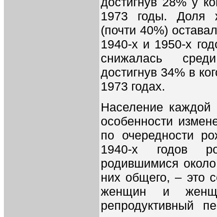
достигнув 28% у ко
1973 годы. Доля
(почти 40%) остава
1940-х и 1950-х го
снижалась сред
достигнув 34% в ко
1973 годах.
Население каждой 
особенности измен
по очередности ро
1940-х годов р
родившимися около 
них общего, – это 
женщин и женщи
репродуктивный п