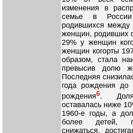
изменения в расп
семье в России
родившихся между 
женщин, родивших о
29% у женщин кого
женщин когорты 197
образом, стала на
превысив долю ж
Последняя снизилас
года рождения до 
6
рождения
. Дол
оставалась ниже 10
1960-е годы, а д
более детей, п
снижаться, достиг