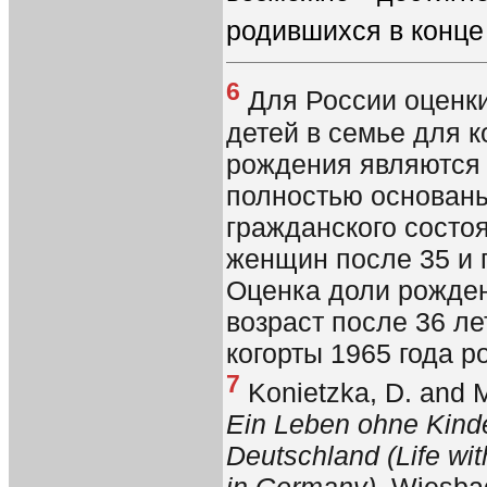
родившихся в конце
6
Для России оценк
детей в семье для к
рождения являются 
полностью основаны
гражданского состо
женщин после 35 и 
Оценка доли рожде
возраст после 36 ле
когорты 1965 года р
7
Konietzka, D. and M
Ein Leben ohne Kinder
Deutschland (Life wit
in Germany),
Wiesbad