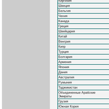
Киргизия
Швеция
Бельгия
Чехия
Канада
Греция
Швейцария
Китай
Венгрия
Кипр
Турция
Болгария
Армения
Япония
Дания
Австралия
Румыния
Таджикистан
Объединенные Арабские
Эмираты
Грузия
Южная Корея