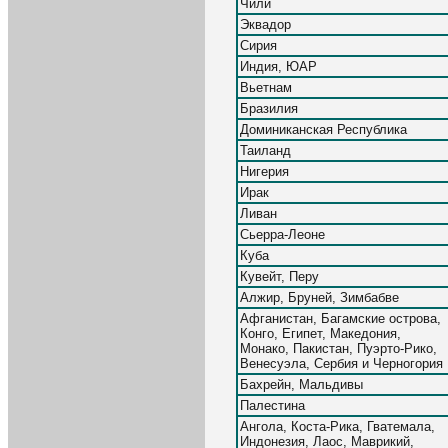
Чили
Эквадор
Сирия
Индия, ЮАР
Вьетнам
Бразилия
Доминиканская Республика
Таиланд
Нигерия
Ирак
Ливан
Сьерра-Леоне
Куба
Кувейт, Перу
Алжир, Бруней, Зимбабве
Афганистан, Багамские острова,
Конго, Египет, Македония,
Монако, Пакистан, Пуэрто-Рико,
Венесуэла, Сербия и Черногория
Бахрейн, Мальдивы
Палестина
Ангола, Коста-Рика, Гватемала,
Индонезия, Лаос, Маврикий,