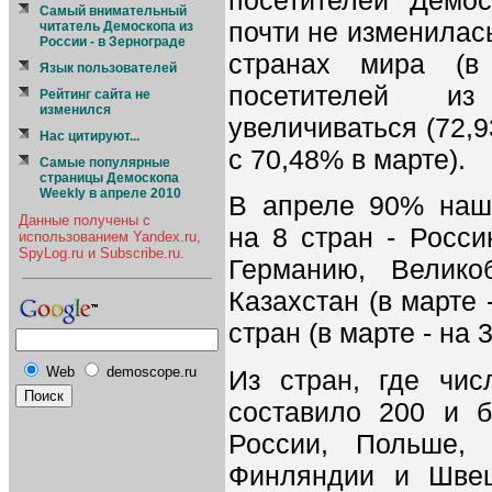
Cамый внимательный
почти не изменилась
читатель Демоскопа из
России - в Зернограде
странах мира (в
Язык пользователей
посетителей и
Рейтинг сайта не
изменился
увеличиваться (72,
Нас цитируют...
с 70,48% в марте).
Самые популярные
страницы Демоскопа
Weekly в апреле 2010
В апреле 90% наш
Данные получены с
на 8 стран - Росси
использованием Yandex.ru,
SpyLog.ru и Subscribe.ru.
Германию, Велико
Казахстан (в марте 
стран (в марте - на 3
Web
demoscope.ru
Из стран, где чис
составило 200 и б
России, Польше, К
Финляндии и Швец