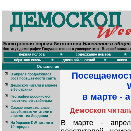
Электронная версия бюллетеня
Население и обще
Институт демографии Государственного университета - Высшей школы 
первая полоса
содержание номера
обратная связь
доска объявлений
поиск
Оглавление
Посещаемост
В апреле продолжился
рост посещаемости сайта
Демоскоп читали в апреле
в 95 странах
в марте - 
География российских
посетителей стабильна
Самые внимательные
Демоскоп читали
зарубежные читатели в
апреле - из Иордании
В марте - апрел
На Украине DW читали в
19 городах
посетителей Демо