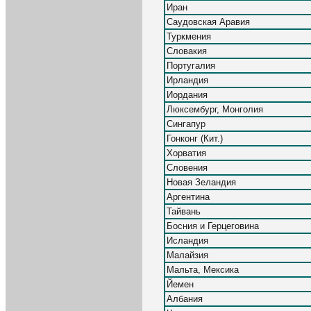
Иран
Саудовская Аравия
Туркмения
Словакия
Португалия
Ирландия
Иордания
Люксембург, Монголия
Сингапур
Гонконг (Кит.)
Хорватия
Словения
Новая Зеландия
Аргентина
Тайвань
Босния и Герцеговина
Исландия
Малайзия
Мальта, Мексика
Йемен
Албания