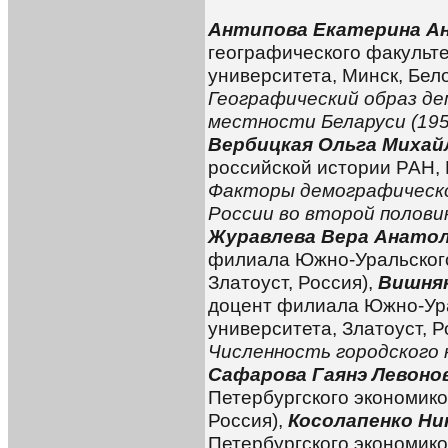
Антипова Екатерина А
географического факульте
университета, Минск, Бел
Географический образ де
местности Беларуси (195
Вербицкая Ольга Михай
российской истории РАН, 
Факторы демографическо
России во второй половин
Журавлева Вера Анато
филиала Южно-Уральского
Златоуст, Россия),
Вишняк
доцент филиала Южно-Ура
университета, Златоуст, Р
Численность городского н
Сафарова Гаянэ Левоно
Петербургского экономико
Россия),
Косолапенко Ни
Петербургского экономико