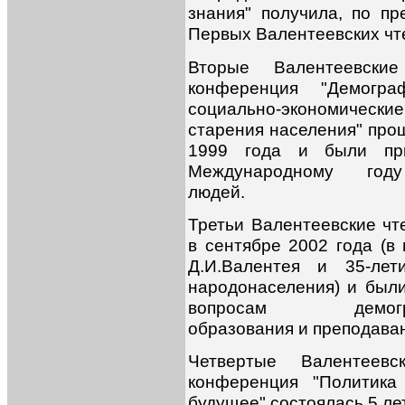
знания" получила, по пр
Первых Валентеевских чт
Вторые Валентеевски
конференция "Демогра
социально-экономическ
старения населения" про
1999 года и были пр
Международному год
людей.
Третьи Валентеевские чт
в сентябре 2002 года (в 
Д.И.Валентея и 35-лет
народонаселения) и был
вопросам демогра
образования и преподава
Четвертые Валентеев
конференция "Политика
будущее" состоялась 5 лет