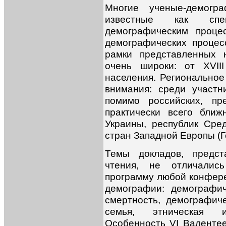
Многие ученые-демог
известные как спе
демографическим проце
демографических процес
рамки представленных 
очень широки: от XVII
населения. Региональное
внимания: среди участн
помимо российских, пр
практически всего бли
Украины, республик Сре
стран Западной Европы (
Темы докладов, предст
чтения, не отличалис
программу любой конфер
демографии: демографи
смертность, демографиче
семья, этническая 
Особенность VI Валентее