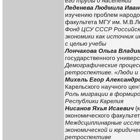
его труды о населении
Леденева Людмила Иван
изучению проблем народо
факультета МГУ им. М.В.Л
Фонд ЦСУ СССР Российск
экономики как источник 
с целью учебы
Лончакова Ольга Влади
государственного универс
Демографические процес
ретроспективе. «Люди и
Михель Егор Александр
Карельского научного цен
Роль миграции в формиро
Республики Карелия
Нисанов Яхья Исаевич
(
экономического факульте
Междсциплинарные исслед
экономической и юридиче
ретроспективе