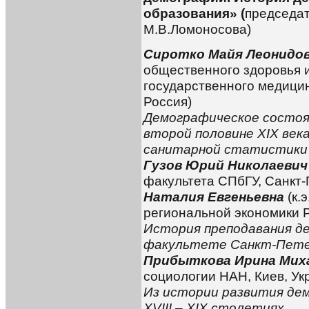
образования» (
председа
М.В.Ломоносова)
Сиротко Майя Леонидо
общественного здоровья 
государственного медицин
Россия)
Демографическое состоя
второй половине XIX век
санитарной статистики
Гузов Юрий Николаеви
факультета СПбГУ, Санкт-
Наталия Евгеньевна
(к.э
региональной экономики Р
История преподавания д
факультете Санкт-Пете
Прибыткова Ирина Мих
социологии НАН, Киев, Ук
Из истории развития дем
XVIII – XIX столетиях