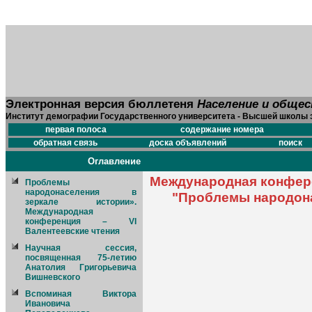
Электронная версия бюллетеня
Население и обще
Институт демографии Государственного университета - Высшей школы 
первая полоса
содержание номера
обратная связь
доска объявлений
поиск
Оглавление
Международная конфере
Проблемы
народонаселения в
"Проблемы народона
зеркале истории».
Международная
конференция – VI
Валентеевские чтения
Научная сессия,
посвященная 75-летию
Анатолия Григорьевича
Вишневского
Вспоминая Виктора
Ивановича