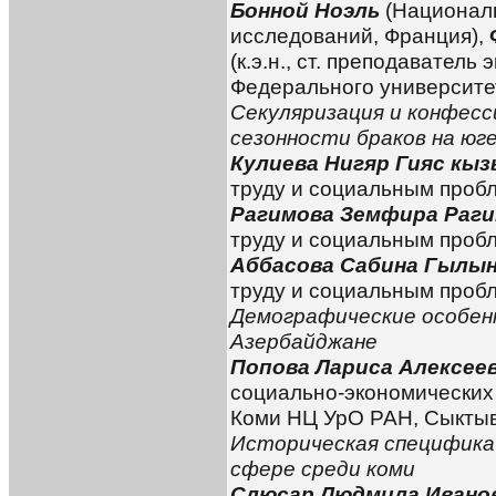
Бонной Ноэль
(Национал
исследований, Франция),
(к.э.н., ст. преподавател
Федерального университет
Секуляризация и конфес
сезонности браков на юге
Кулиева Нигяр Гияс кы
труду и социальным пробл
Рагимова Земфира Раг
труду и социальным пробл
Аббасова Сабина Гылы
труду и социальным пробл
Демографические особен
Азербайджане
Попова Лариса Алексее
социально-экономических
Коми НЦ УрО РАН, Сыктыв
Историческая специфика
сфере среди коми
Слюсар Людмила Ивано