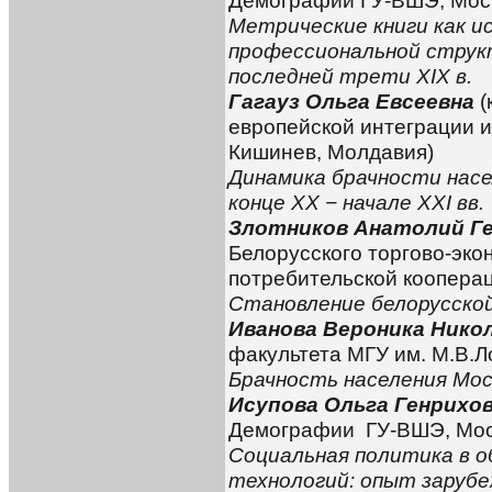
Демографии ГУ-ВШЭ, Моск
Метрические книги как ис
профессиональной структ
последней трети
XIX
в.
Гагауз Ольга Евсеевна
(
европейской интеграции и
Кишинев, Молдавия)
Динамика брачности насе
конце XX
−
начале XXI вв.
Злотников Анатолий Г
Белорусского торгово-эко
потребительской кооперац
Становление белорусско
Иванова Вероника Нико
факультета МГУ им. М.В.Л
Брачность населения Мос
Исупова Ольга Генрихо
Демографии ГУ-ВШЭ, Моск
Социальная политика в 
технологий: опыт заруб