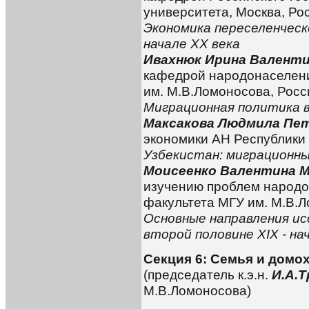
университета, Москва, Ро
Экономика переселенческ
начале
XX
века
Ивахнюк Ирина Валент
кафедрой народонаселени
им. М.В.Ломоносова, Росс
Миграционная политика в
Максакова Людмила Пе
экономики АН Республики 
Узбекистан: миграционны
Моисеенко Валентина 
изучению проблем народо
факультета МГУ им. М.В.Л
Основные направления ис
второй половине XIX - нач
Секция 6: Семья и домо
(председатель
к.э.н.
И.А.
М.В.Ломоносова)