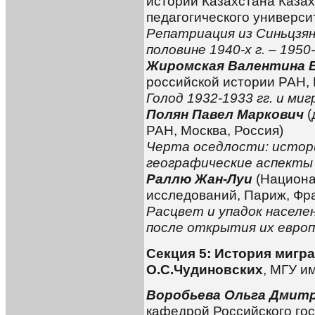
истории Казахстана Казах
педагогического универси
Репатриация из Синьцзян
половине 1940-х г. – 1950
Жиромская Валентина 
российской истории РАН, 
Голод 1932-1933 гг. и ми
Полян Павел Маркович
(
РАН, Москва, Россия)
Черта оседлости: истор
географические аспекты
Раллю Жан-Луи
(Национа
исследований, Париж, Фр
Расцвет и упадок населе
после открытия их евро
Секция 5: История мигр
О.С.Чудиновских
,
МГУ им
Воробьева Ольга Дмит
кафедрой Российского го