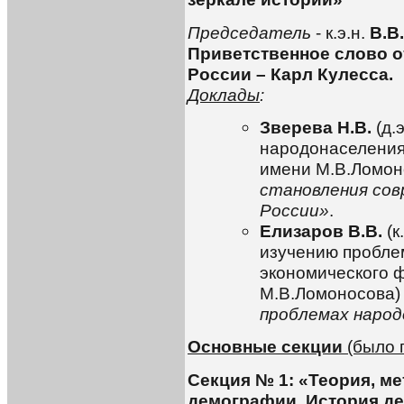
Председатель
- к.э.н.
В.В
Приветственное слово 
России – Карл Кулесса.
Доклады
:
Зверева Н.В.
(д.
народонаселения
имени М.В.Ломон
становления сов
России»
.
Елизаров В.В.
(к
изучению пробле
экономического 
М.В.Ломоносова
проблемах народ
Основные секции
(было 
Секция № 1: «Теория, м
демографии. История д