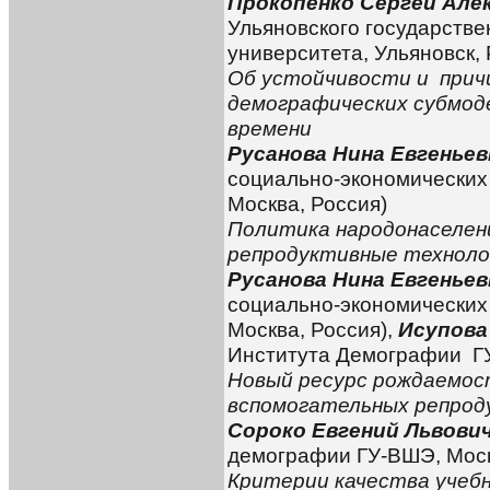
Прокопенко Сергей Але
Ульяновского государстве
университета, Ульяновск, 
Об устойчивости и прич
демографических субмоде
времени
Русанова Нина Евгеньев
социально-экономических
Москва, Россия)
Политика народонаселен
репродуктивные техноло
Русанова Нина Евгеньев
социально-экономических
Москва, Россия),
Исупова
Института Демографии ГУ
Новый ресурс рождаемос
вспомогательных репрод
Сороко Евгений Львови
демографии ГУ-ВШЭ, Моск
Критерии качества учеб