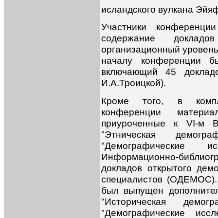
исландского вулкана Эйяф
Участники конференци
содержание доклад
организационный уровень
началу конференции б
включающий 45 докладо
И.А.Троицкой).
Кроме того, в компл
конференции матери
приуроченные к VI-м В
"Этническая демогр
"Демографические и
Информационно-библиог
докладов открытого дем
специалистов (ОДЕМОС).
был выпущен дополнител
"Историческая демо
"Демографические иссл