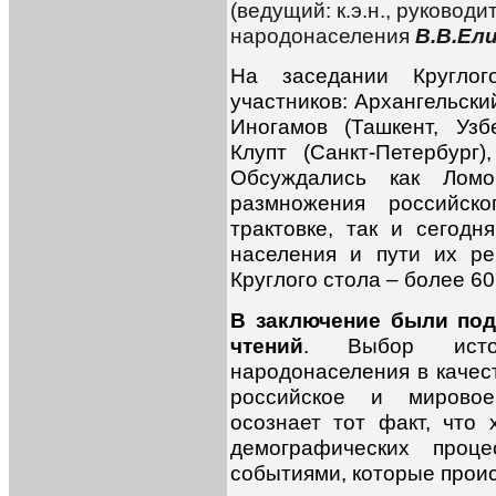
(ведущий: к.э.н., руковод
народонаселения
В.В.Ел
На заседании Кругло
участников: Архангельски
Иногамов (Ташкент, Узб
Клупт (Санкт-Петербург
Обсуждались как Ломо
размножения российск
трактовке, так и сегод
населения и пути их р
Круглого стола – более 60
В заключение были по
чтений
. Выбор истор
народонаселения в качест
российское и мировое
осознает тот факт, что
демографических проц
событиями, которые прои