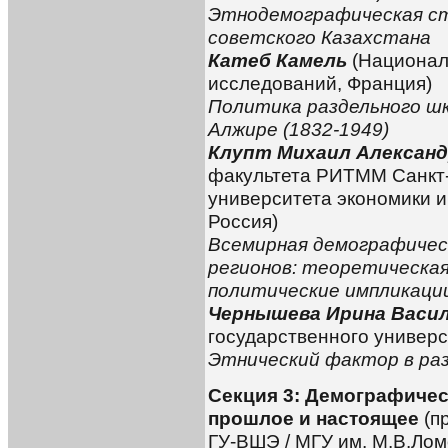
Этнодемографическая ст
советского Казахстана
Катеб Камель
(Национал
исследований, Франция)
Политика раздельного шк
Алжире (1832-1949)
Клупт Михаил Алексан
факультета РИТММ Санкт-
университета экономики и
Россия)
Всемирная демографичес
регионов: теоретическая
политические импликаци
Чернышева Ирина Васи
государственного универс
Этнический фактор в ра
Секция 3: Демографичес
прошлое и настоящее
(п
ГУ-ВШЭ / МГУ им. М.В.Лом