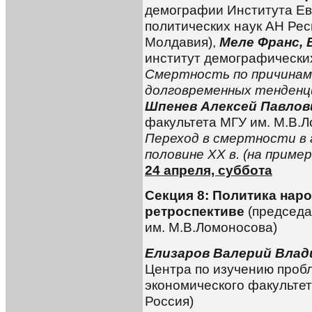
демографии Института Ев
политических наук АН Рес
Молдавия),
Меле Франс, 
институт демографически
Смертность по причинам 
долговременных тенденц
Шпенев Алексей Павлов
факультета МГУ им. М.В.Л
Переход в смертности в 
половине
XX
в. (на приме
24 апреля, суббота
Секция 8: Политика нар
ретроспективе
(председа
им. М.В.Ломоносова)
Елизаров Валерий Вла
Центра по изучению проб
экономического факультет
Россия)