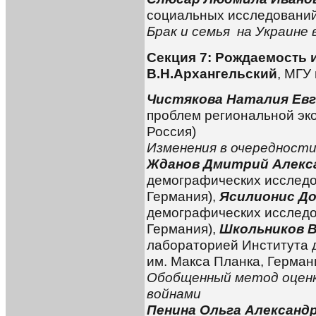
социальных исследований
Брак и семья на Украине 
Секция 7: Рождаемость 
В.Н.Архангельский
, МГУ
Чистякова Наталия Евг
проблем региональной эко
Россия)
Изменения в очередност
Жданов Дмитрий Алекс
демографических исследо
Германия),
Ясилионис Д
демографических исследо
Германия),
Школьников 
лабораторией Института 
им. Макса Планка, Герман
Обобщенный метод оценк
войнами
Пенина Ольга Александ