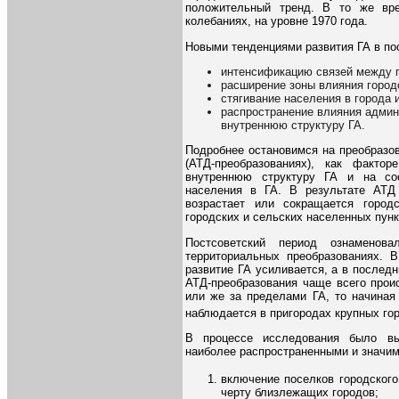
положительный тренд. В то же вр
колебаниях, на уровне 1970 года.
Новыми тенденциями развития ГА в по
интенсификацию связей между г
расширение зоны влияния город
стягивание населения в города 
распространение влияния админ
внутреннюю структуру ГА.
Подробнее остановимся на преобразо
(АТД-преобразованиях), как факто
внутреннюю структуру ГА и на соо
населения в ГА. В результате АТД 
возрастает или сокращается городс
городских и сельских населенных пунк
Постсоветский период ознаменова
территориальных преобразованиях. 
развитие ГА усиливается, а в последн
АТД-преобразования чаще всего прои
или же за пределами ГА, то начиная
наблюдается в пригородах крупных гор
В процессе исследования было вы
наиболее распространенными и значим
включение поселков городского
черту близлежащих городов;