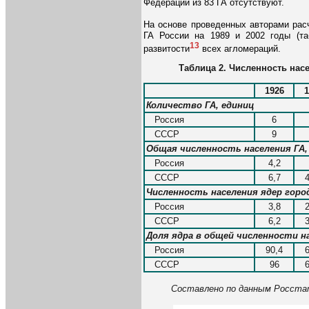
Федерации из 83 ГА отсутствуют.
На основе проведенных авторами рас
ГА России на 1989 и 2002 годы (та
13
развитости
всех агломераций.
Таблица 2. Численность насе
1926
1
Количество ГА, единиц
Россия
6
СССР
9
Общая численность населения ГА,
Россия
4,2
СССР
6,7
Численность населения ядер город
Россия
3,8
СССР
6,2
Доля ядра в общей численности н
Россия
90,4
СССР
96
Составлено по данным Росст