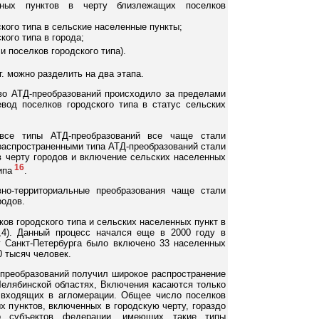
нных пунктов в черту близлежащих поселков
кого типа в сельские населенные пункты;
кого типа в города;
и поселков городского типа).
г. можно разделить на два этапа.
во АТД-преобразований происходило за пределами
вод поселков городского типа в статус сельских
все типы АТД-преобразований все чаще стали
 распространенными типа АТД-преобразований стали
в черту городов и включение сельских населенных
16
ипа
.
но-территориальные преобразования чаще стали
родов.
ов городского типа и сельских населенных пункт в
,4). Данный процесс начался еще в 2000 году в
ту Санкт-Петербурга было включено 33 населенных
 тысяч человек.
 преобразований получил широкое распространение
Челябинской областях, Включения касаются только
, входящих в агломерации. Общее число поселков
х пунктов, включенных в городскую черту, гораздо
о субъектов федерации, имеющих такие типы