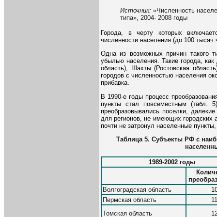
Источник:
«Численность населен
типа», 2004- 2008 годы
Города, в черту которых включает
численности населения (до 100 тысяч 
Одна из возможных причин такого ти
убылью населения. Такие города, как 
область), Шахты (Ростовская област
городов с численностью населения ок
прибавка.
В 1990-е годы процесс преобразовани
пункты стал повсеместным (табл. 5
преобразовывались поселки, далекие
для регионов, не имеющих городских а
почти не затронул населенные пункты,
Таблица 5. Субъекты РФ с наи
населенны
1989-2002 годы
Колич
преобра
Волгоградская область
1
Пермская область
1
Томская область
1