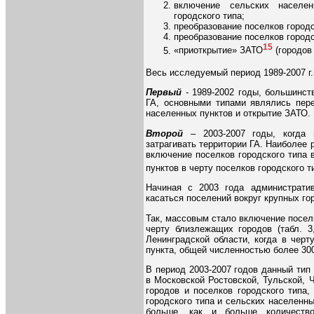
включение сельских населе
городского типа;
преобразование поселков городс
преобразование поселков городс
15
«приоткрытие» ЗАТО
(городов 
Весь исследуемый период 1989-2007 г.
Первый
- 1989-2002 годы, большинст
ГА, основными типами являлись пере
населенных пунктов и открытие ЗАТО.
Второй
– 2003-2007 годы, когда 
затрагивать территории ГА. Наиболее
включение поселков городского типа 
пунктов в черту поселков городского т
Начиная с 2003 года административ
касаться поселений вокруг крупных го
Так, массовым стало включение поселк
черту близлежащих городов (табл. 3
Ленинградской области, когда в чер
пункта, общей численностью более 300
В период 2003-2007 годов данный тип
в Московской Ростовской, Тульской, 
городов и поселков городского типа
городского типа и сельских населенны
больше, как и больше количеств