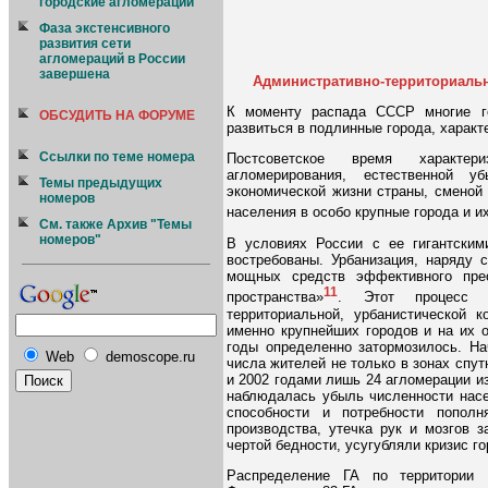
городские агломерации
Фаза экстенсивного
развития сети
агломераций в России
завершена
Административно-территориальн
К моменту распада СССР многие го
ОБСУДИТЬ НА ФОРУМЕ
развиться в подлинные города, харак
Ссылки по теме номера
Постсоветское время характер
агломерирования, естественной у
Темы предыдущих
экономической жизни страны, сменой 
номеров
населения в особо крупные города и и
См. также Архив "Темы
номеров"
В условиях России с ее гигантским
востребованы. Урбанизация, наряду 
мощных средств эффективного пре
11
пространства»
. Этот процесс 
территориальной, урбанистической к
именно крупнейших городов и на их 
годы определенно затормозилось. На
Web
demoscope.ru
числа жителей не только в зонах спут
и 2002 годами лишь 24 агломерации и
наблюдалась убыль численности насе
способности и потребности пополн
производства, утечка рук и мозгов 
чертой бедности, усугубляли кризис г
Распределение ГА по территории 