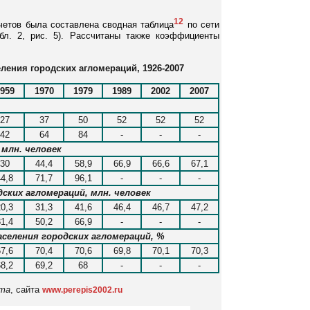
12
четов была составлена сводная таблица
по сети
бл. 2, рис. 5). Рассчитаны также коэффициенты
ления городских агломераций, 1926-2007
959
1970
1979
1989
2002
2007
27
37
50
52
52
52
42
64
84
-
-
-
 млн. человек
30
44,4
58,9
66,9
66,6
67,1
44,8
71,7
96,1
-
-
-
ских агломераций, млн. человек
20,3
31,3
41,6
46,4
46,7
47,2
31,4
50,2
66,9
-
-
-
аселения городских агломераций, %
67,6
70,4
70,6
69,8
70,1
70,3
68,2
69,2
68
-
-
-
ата
, сайта
www.perepis2002.ru