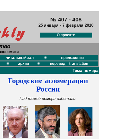
№ 407 - 408
25 января - 7 февраля 2010
О проекте
ство
экономики
читальный зал
приложения
архив
перевод translation
Тема номера
Городские агломерации
России
Над темой номера работали: