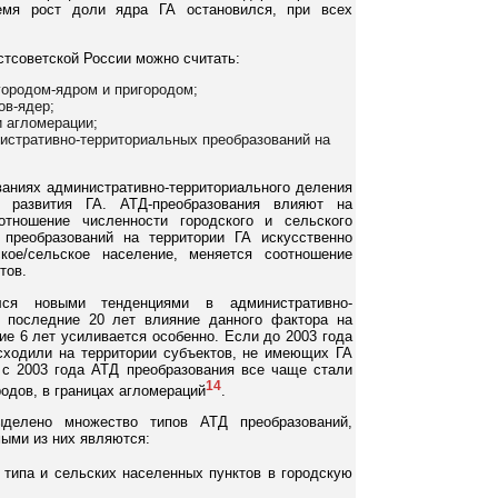
емя рост доли ядра ГА остановился, при всех
стсоветской России можно считать:
ородом-ядром и пригородом;
ов-ядер;
и агломерации;
истративно-территориальных преобразований на
ваниях административно-территориального деления
ре развития ГА. АТД-преобразования влияют на
тношение численности городского и сельского
преобразований на территории ГА искусственно
кое/сельское население, меняется соотношение
тов.
лся новыми тенденциями в административно-
В последние 20 лет влияние данного фактора на
ие 6 лет усиливается особенно. Если до 2003 года
сходили на территории субъектов, не имеющих ГА
 с 2003 года АТД преобразования все чаще стали
14
одов, в границах агломераций
.
делено множество типов АТД преобразований,
ыми из них являются:
 типа и сельских населенных пунктов в городскую