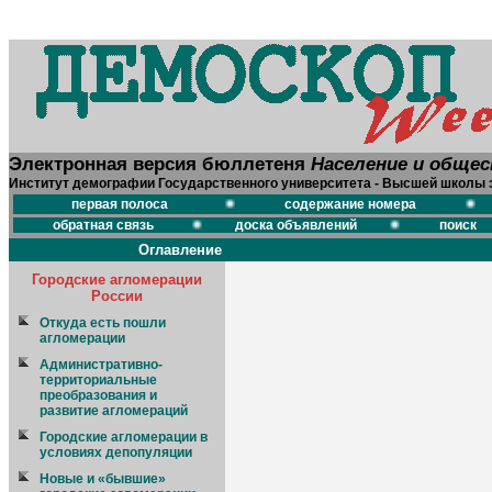
Электронная версия бюллетеня
Население и обще
Институт демографии Государственного университета - Высшей школы 
первая полоса
содержание номера
обратная связь
доска объявлений
поиск
Оглавление
Городские агломерации
России
Откуда есть пошли
агломерации
Административно-
территориальные
преобразования и
развитие агломераций
Городские агломерации в
условиях депопуляции
Новые и «бывшие»