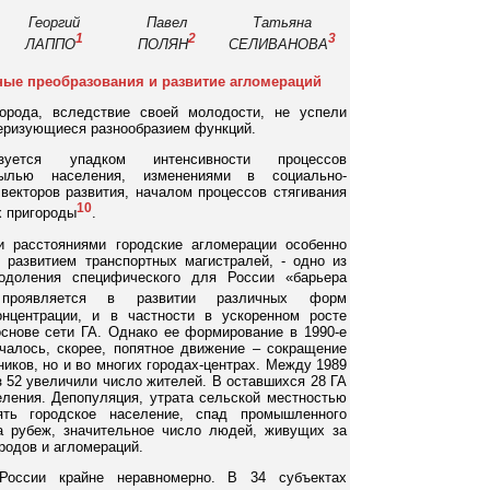
Георгий
Павел
Татьяна
1
2
3
ЛАППО
ПОЛЯН
СЕЛИВАНОВА
ые преобразования и развитие агломераций
рода, вследствие своей молодости, не успели
теризующиеся разнообразием функций.
изуется упадком интенсивности процессов
былью населения, изменениями в социально-
векторов развития, началом процессов стягивания
10
х пригороды
.
и расстояниями городские агломерации особенно
с развитием транспортных магистралей, - одно из
одоления специфического для России «барьера
проявляется в развитии различных форм
онцентрации, и в частности в ускоренном росте
основе сети ГА. Однако ее формирование в 1990-е
чалось, скорее, попятное движение – сокращение
ников, но и во многих городах-центрах. Между 1989
з 52 увеличили число жителей. В оставшихся 28 ГА
ления. Депопуляция, утрата сельской местностью
ять городское население, спад промышленного
за рубеж, значительное число людей, живущих за
ородов и агломераций.
России крайне неравномерно. В 34 субъектах