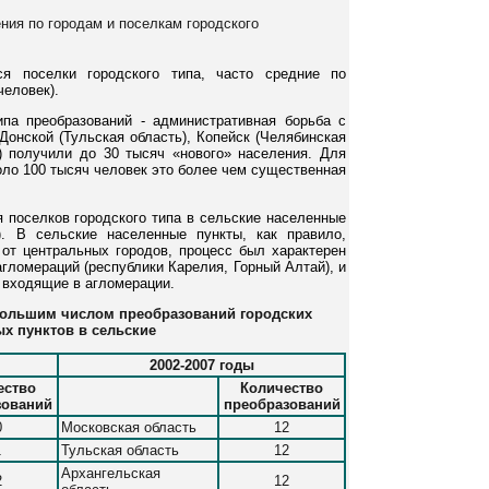
ия по городам и поселкам городского
ся поселки городского типа, часто средние по
человек).
па преобразований - административная борьба с
Донской (Тульская область), Копейск (Челябинская
ь) получили до 30 тысяч «нового» населения. Для
оло 100 тысяч человек это более чем существенная
я поселков городского типа в сельские населенные
). В сельские населенные пункты, как правило,
 от центральных городов, процесс был характерен
гломераций (республики Карелия, Горный Алтай), и
 входящие в агломерации.
большим числом преобразований городских
х пунктов в сельские
2002-2007 годы
ество
Количество
зований
преобразований
0
Московская область
12
1
Тульская область
12
Архангельская
2
12