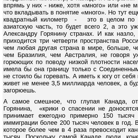
впрямь у них - ниже, хотя «много» или «не мн
что вкладывать в понятие «много». Но тут еще
квадратный километр - это в целом по Р
азиатскую часть, то будет всего 2, а это 
Александру Горянину странах. И как назло, 
приходится три четверти пространства Росс
чем любая другая страна в мире, больше, ч
чем Бразилия, чем Австралия, не говоря у
горюющих по поводу низкой плотности насе
имела бы она границу только с Соединенны
не стоило бы горевать. А иметь к югу от себя
живет не менее 3,5 миллиарда человек, а буд
загорюешь.
А самое смешное, что глупая Канада, от
Горянина, «крики о спасении не доносятся
принимает ежегодно примерно 150 тысяч
иммиграции
более 200 тысяч человек в год. 
которое более чем в 4 раза превосходит кан
тысяч. Поскольку самой Канаде люди, кон