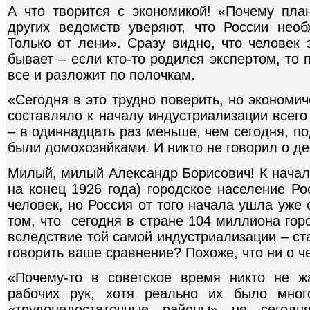
А что творится с экономикой! «Почему пл
других ведомств уверяют, что России нео
Только от лени». Сразу видно, что человек 
бывает – если кто-то родился экспертом, то
все и разложит по полочкам.
«Сегодня в это трудно поверить, но экономи
составляло к началу индустриализации всего
– в одиннадцать раз меньше, чем сегодня, 
были домохозяйками. И никто не говорил о д
Милый, милый Александр Борисович! К начал
на конец 1926 года) городское население Р
человек, но Россия от того начала ушла уже 
том, что сегодня в стране 104 миллиона гор
вследствие той самой индустриализации – ст
говорить ваше сравнение? Похоже, что ни о ч
«Почему-то в советское время никто не ж
рабочих рук, хотя реально их было мно
«трудонедостаточные районы» не сегод