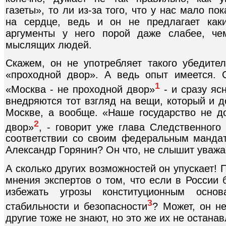
газеты», то ли из-за того, что у нас мало по
на сердце, ведь и он не предлагает как
аргументы у него порой даже слабее, че
мыслящих людей.
Скажем, он не употребляет такого убедител
«проходной двор». А ведь опыт имеется. 
1
«Москва - не проходной двор»
- и сразу яс
внедряются тот взгляд на вещи, который и д
Москве, а вообще. «Наше государство не д
2
двор»
, - говорит уже глава Следственного
соответствии со своим федеральным мандат
Александр Горянин? Он что, не слышит ува
А сколько других возможностей он упускает! 
мнения экспертов о том, что если в России 
избежать угрозы конституционным основ
3
стабильности и безопасности
? Может, он не
другие тоже не знают, но это же их не останав