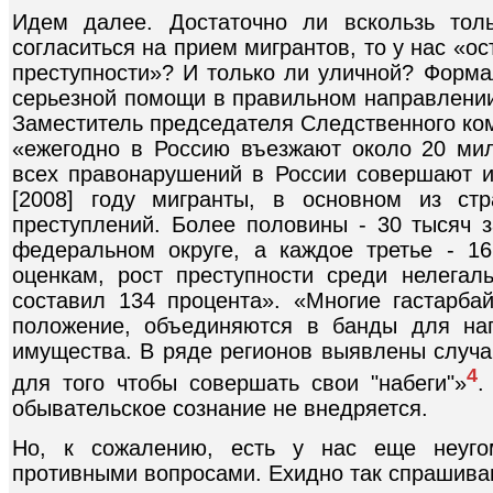
Идем далее. Достаточно ли вскользь тол
согласиться на прием мигрантов, то у нас «о
преступности»? И только ли уличной? Формал
серьезной помощи в правильном направлении.
Заместитель председателя Следственного ком
«ежегодно в Россию въезжают около 20 мил
всех правонарушений в России совершают 
[2008] году мигранты, в основном из ст
преступлений. Более половины - 30 тысяч 
федеральном округе, а каждое третье - 1
оценкам, рост преступности среди нелега
составил 134 процента». «Многие гастарба
положение, объединяются в банды для на
имущества. В ряде регионов выявлены случаи
4
для того чтобы совершать свои "набеги"»
.
обывательское сознание не внедряется.
Но, к сожалению, есть у нас еще неуго
противными вопросами. Ехидно так спрашива