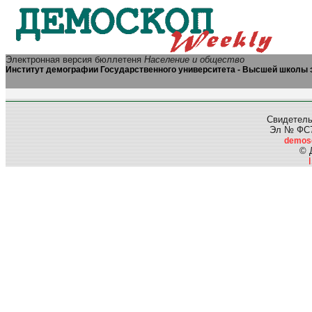
Электронная версия бюллетеня
Население и общество
Институт демографии Государственного университета - Высшей школы 
Свидетель
Эл № ФС77
demos
© 