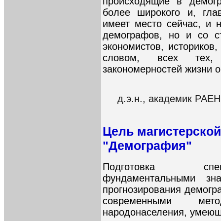
происходящие в демогр
более широкого и, гла
имеет место сейчас, и 
демографов, но и со с
экономистов, историков,
словом, всех тех,
закономерностей жизни 
д.э.н., академик РАЕ
Цель магистерско
"Демография"
Подготовка спец
фундаментальными зн
прогнозирования демогр
современными мет
народонаселения, умеющ