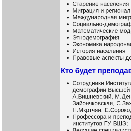
Старение населения 
Миграция и региона
Международная миг
Социально-демограф
Математические мод
Этнодемография
Экономика народона
История населения
Правовые аспекты д
Кто будет препода
Сотрудники Институ
демографии Высшей 
А.Вишневский, М.Ден
Зайончковская, С.За
Н.Мкртчян, Е.Сороко,
Профессора и препод
институтов ГУ-ВШЭ;
Ведущие специалисты