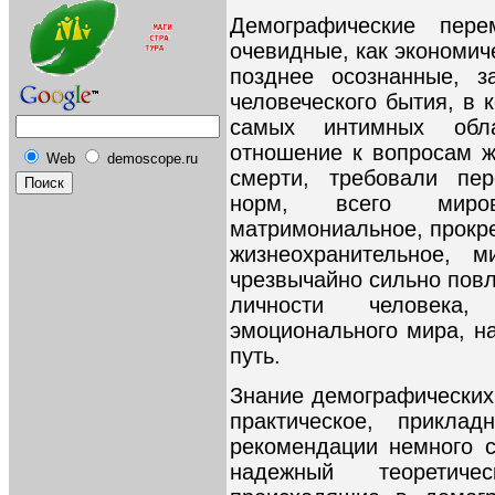
Демографические пер
очевидные, как экономич
позднее осознанные, з
человеческого бытия, в
самых интимных обл
отношение к вопросам ж
Web
demoscope.ru
смерти, требовали пер
норм, всего миров
матримониальное, прокре
жизнеохранительное, м
чрезвычайно сильно повл
личности человека,
эмоционального мира, н
путь.
Знание демографических
практическое, прикла
рекомендации немного с
надежный теоретиче