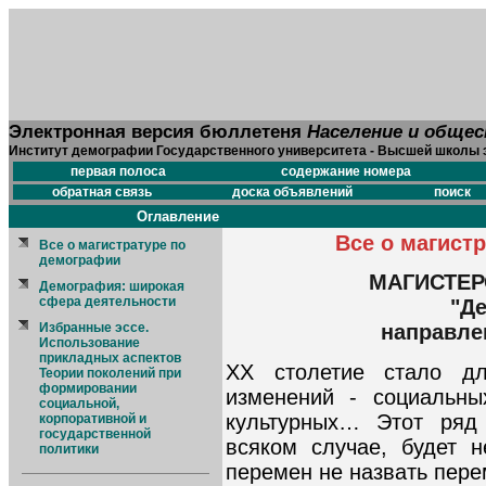
Электронная версия бюллетеня
Население и обще
Институт демографии Государственного университета - Высшей школы 
первая полоса
содержание номера
обратная связь
доска объявлений
поиск
Оглавление
Все о магист
Все о магистратуре по
демографии
МАГИСТЕР
Демография: широкая
сфера деятельности
"Д
Избранные эссе.
направле
Использование
прикладных аспектов
ХХ столетие стало д
Теории поколений при
формировании
изменений - социальных
социальной,
культурных… Этот ряд
корпоративной и
государственной
всяком случае, будет 
политики
перемен не назвать пер