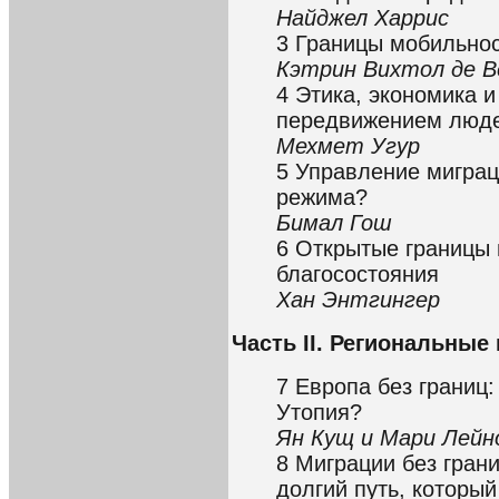
Найджел Харрис
3 Границы мобильно
Кэтрин Вихтол де В
4 Этика, экономика 
передвижением люд
Мехмет Угур
5 Управление миграц
режима?
Бимал Гош
6 Открытые границы 
благосостояния
Хан Энтгингер
Часть II. Региональные
7 Европа без границ:
Утопия?
Ян Кущ и Мари Лейн
8 Миграции без грани
долгий путь, которы