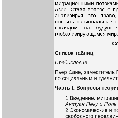
миграционными потокам
Азии. Ставя вопрос о п
анализируя это право
открыть национальные г
взглядом на будуще
глобализирующемся мир
С
Список таблиц
Предисловие
Пьер Сане, заместитель
по социальным и гумани
Часть I. Вопросы теори
1 Введение: миграции
Антуан Пеку и Поль
2 Экономические и п
свободного передви