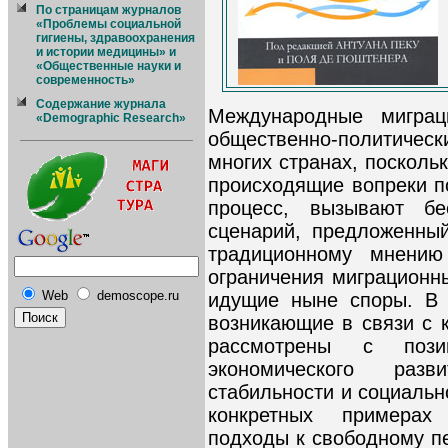
По страницам журналов
«Проблемы социальной
гигиены, здравоохранения
и истории медицины» и
«Общественные науки и
современность»
Содержание журнала
Международные мигра
«Demographic Research»
общественно-политичес
многих странах, посколь
происходящие вопреки п
процесс, вызывают бе
сценарий, предложенный
традиционному мнению
ограничения миграционн
Web
demoscope.ru
идущие ныне споры. В 
возникающие в связи с 
рассмотрены с пози
экономического разв
стабильности и социальн
конкретных примерах 
подходы к свободному 