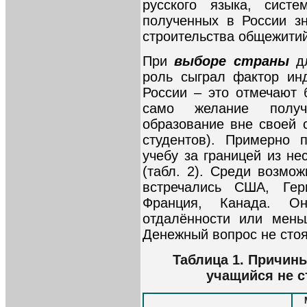
русского языка, сист
полученных в России з
строительства общежитий
При
выборе страны
дл
роль сыграл фактор ин
России – это отмечают 
само желание получ
образование вне своей 
студентов). Примерно 
учебу за границей из не
(табл. 2). Среди возмо
встречались США, Герм
Франция, Канада. О
отдалённости или мень
Денежный вопрос не стоя
Таблица 1. Причин
учащийся не с