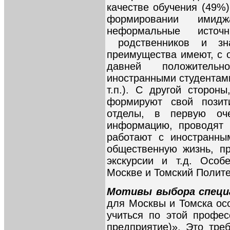
качестве обучения (49%)
формировании имид
неформальные исто
родственников и зна
преимущества имеют, с 
давней положитель
иностранными студентам
т.п.). С другой сторон
формируют свой позит
отделы, в первую оче
информацию, проводят 
работают с иностранны
общественную жизнь, п
экскурсии и т.д. Осо
Москве и Томский Полите
Мотивы выбора специ
для Москвы и Томска ос
учиться по этой профес
предприятие)». Это треб