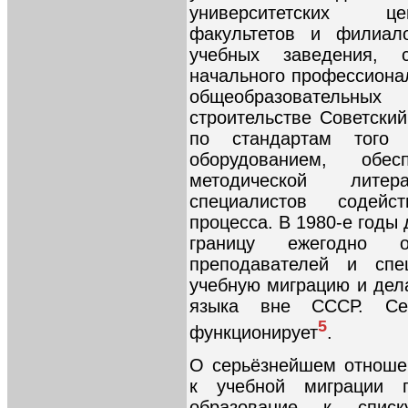
университетских це
факультетов и филиал
учебных заведения,
начального профессионал
общеобразовательн
строительстве Советски
по стандартам того 
оборудованием, обе
методической литер
специалистов содейс
процесса. В 1980-е годы 
границу ежегодно 
преподавателей и спе
учебную миграцию и дел
языка вне СССР. Се
5
функционирует
.
О серьёзнейшем отноше
к учебной миграции 
образование к списк