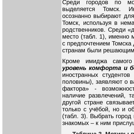
Среди городов по мо
выделяется Томск. 
осознанно выбирают дл
Томск, используя в нем
родственников. Среди «
место (табл. 1), именно
с предпочтением Томска 
странам были решающим
Кроме имиджа самого
уровень комфорта и б
иностранных студентов
половины), заявляют о ва
фактора» - возможност
наличие развлечений, т
другой стране связыва
только с учёбой, но и о
(табл. 3). Выбрать горо
знакомых – к ним присл
Таблица 3. Мотивы 