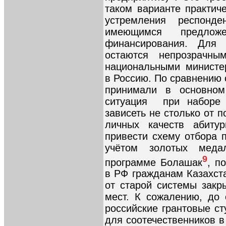
таком варианте практич
устремления респонд
имеющимся предлож
финансирования. Для
остаются непрозрачн
национальными министе
в Россию. По сравнению с
принимали в основном
ситуация при наборе 
зависеть не столько от п
личных качеств абиту
привести схему отбора 
учётом золотых мед
9
программе Болашак
, п
в РФ гражданам Казахст
от старой системы закр
мест. К сожалению, до
российские грантовые с
для соотечественников в