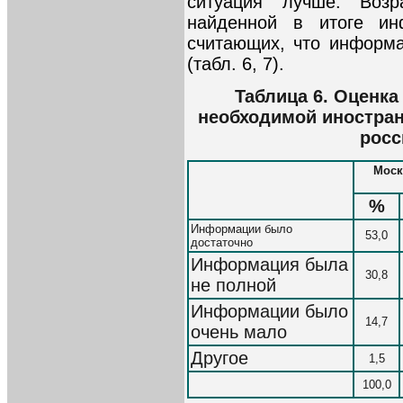
ситуация лучше. Возр
найденной в итоге ин
считающих, что информ
(табл. 6, 7).
Таблица 6. Оценка
необходимой иностра
росс
Моск
%
Информации было
53,0
достаточно
Информация была
30,8
не полной
Информации было
14,7
очень мало
Другое
1,5
100,0