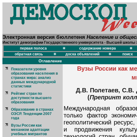
Электронная версия бюллетеня
Население и обще
Институт демографии Государственного университета - Высшей школы 
первая полоса
содержание номера
обратная связь
доска объявлений
поиск
Оглавление
Вузы России как м
Показатели уровня
образования населения в
м
странах мира: анализ
данных международной
статистики
Д.В. Полетаев, С.В.
Рейтинг стран по
(
Препринт кол
доступности высшего
образования
Международная образо
Образование в странах
ОЭСР. Тенденции 2007
только фактор экономи
года
геополитический ресурс
Вузы России как
и продвижения культ
механизм адаптации
учебных мигрантов
технологий стран, обуч