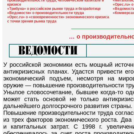
производительности труда, человеческом капитале и
«Мегаполис
кризисе
«Opec.ru» о
«Трибуна» о российском рынке труда и безработице
«Ведомости
«Ведомости» о производительности труда
«Коммерсан
«Opec.ru» о «своевременности» экономического кризиса
с точки зрения рынка труда
… о производительно
У российской экономики есть мощный источни
антикризисных планах. Удастся привести ег
экономический подъем, несмотря на миро
оружие — повышение производительности тру
Унылое словосочетание, бывшее когда-то одн
может стать основой не только антикризи
дальнейшего долгосрочного развития страны.
Повышение производительности труда соглас
из трех факторов экономического роста. Дв
и капитальных затрат. С 1998 г. увеличе
обеспечивалось за счет роста производител