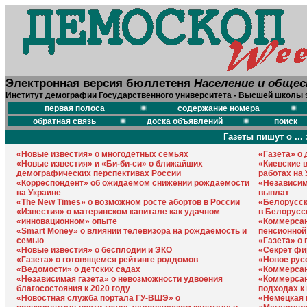
Электронная версия бюллетеня
Население и обще
Институт демографии Государственного университета - Высшей школы 
первая полоса
содержание номера
обратная связь
доска объявлений
поиск
Газеты пишут о ... 
«Новые известия» о многодетных семьях
«Газета» о 
«Новые известия» и «Би-би-си» о ближайших
«Киевские 
демографических перспективах России
работах на 
«Корреспондент» об ожидаемом снижении рождаемости
«Независим
на Украине
выплат
«The New Times» о возможном росте абортов в России
«Белорусск
«Известия» о материнском капитале как удачном
в Белорусс
«инновационном» опыте
«Коммерсан
«Smart Money» о влиянии телевизора на рождаемость и
пенсионно
семью
«Газета» о
«Новые известия» о бесплодии и ЭКО
«Секрет фи
«Газета» о готовящемся рейтинге роддомов
«Новое рус
«Ведомости» о детских садах
«Коммерсан
«Независимая газета» о невозможности удвоения
«Коммерсан
благосостояния к 2020 году
подходах к
«Новостная служба портала ГУ-ВШЭ» о
«Немецкая в