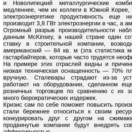
и Новолипецкий металлургические ком
медленнее, чем их коллеги в Южной Корее, 
электроэнергетике продуктивность еще н
производит 3,8 ГВт электроэнергии в час, а а
Огромный разрыв производительности набл
данным McKinsey, в нашей стране один со
ставку в строительной компании, возво
американский — 84 кв. м (эта статистика 
гастарбайтеров, которые часто трудятся неоф
На примере этих отраслей видны и причин
низкая техническая оснащенность — 70% пл
вручную. Сталевары страдают из-за уст
работают на оборудовании, сделанном ещ
розничных торговцев по сравнению с их 
много бюрократических издержек.
Кризис сам по себе поможет повысить произ
стали бережнее относиться к своим ресур
конкурировать друг с другом на сжимаю
продвинутые компании будут внедрять со
эффективностью.