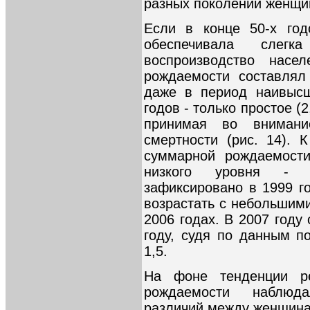
разных поколений женщи
Если в конце 50-х год
обеспечивала слегк
воспроизводство насе
рождаемости составлял
даже в период наивысш
годов - только простое (2
принимая во внимани
смертности (рис. 14). 
суммарной рождаемости
низкого уровня - 1
зафиксировано в 1999 го
возрастать с небольшими
2006 годах. В 2007 году 
году, судя по данным п
1,5.
На фоне тенденции ре
рождаемости наблюд
различий между женщина