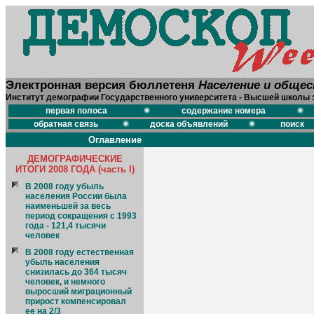
Электронная версия бюллетеня
Население и обще
Институт демографии Государственного университета - Высшей школы 
первая полоса
содержание номера
обратная связь
доска объявлений
поиск
Оглавление
ДЕМОГРАФИЧЕСКИЕ
ИТОГИ 2008 ГОДА (часть I)
В 2008 году убыль
населения России была
наименьшей за весь
период сокращения с 1993
года - 121,4 тысячи
человек
В 2008 году естественная
убыль населения
снизилась до 364 тысяч
человек, и немного
выросший миграционный
прирост компенсировал
ее на 2/3