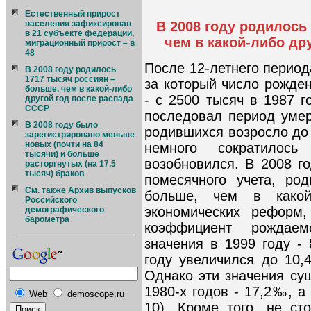
Естественный прирост
населения зафиксирован
В 2008 году родилось
в 21 субъекте федерации,
чем в какой-либо др
миграционный прирост – в
48
После 12-летнего период
В 2008 году родилось
1717 тысяч россиян –
за который число рожде
больше, чем в какой-либо
- с 2500 тысяч в 1987 г
другой год после распада
СССР
последовал период умер
В 2008 году было
родившихся возросло до 
зарегистрировано меньше
новых (почти на 84
немного сократилос
тысячи) и больше
возобновился. В 2008 г
расторгнутых (на 17,5
тысяч) браков
помесячного учета, ро
См. также Архив выпусков
больше, чем в какой
Российского
экономических реформ
демографического
барометра
коэффициент рождаем
значения в 1999 году - 
году увеличился до 10
Однако эти значения су
1980-х годов - 17,2‰, а
Web
demoscope.ru
10). Кроме того, не ст