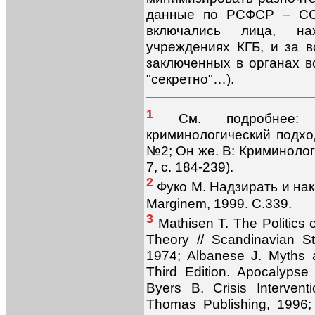
данные по РСФСР – СС
включались лица, на
учреждениях КГБ, и за в
заключенных в органах в
"секретно"…).
1
См. подробнее: Г
криминологический подход
№2; Он же. В: Криминолог
7, с. 184-239).
2
Фуко М. Надзирать и нак
Marginem, 1999. С.339.
3
Mathisen T. The Politics of
Theory // Scandinavian St
1974; Albanese J. Myths a
Third Edition. Apocalypse
Byers B. Crisis Intervent
Thomas Publishing, 1996;