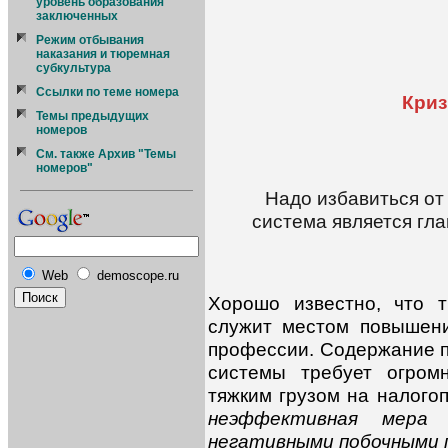
уровень образования
заключенных
Режим отбывания
наказания и тюремная
субкультура
Ссылки по теме номера
Криз
Темы предыдущих
номеров
См. также Архив "Темы
номеров"
Надо избавиться от
система является гл
Web
demoscope.ru
Хорошо известно, что 
служит местом повышен
профессии. Содержание п
системы требует огром
тяжким грузом на налого
неэффективная мера 
негативными побочными 