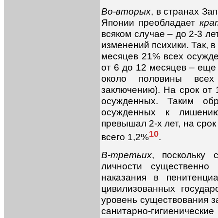
Во-вторых
, в странах За
Японии преобладает
кра
всяком случае – до 2-3 ле
изменений психики. Так, 
месяцев 21% всех осужде
от 6 до 12 месяцев – еще 
около половины всех
заключению). На срок от
осужденных. Таким об
осужденных к лишени
превышал 2-х лет, на сро
10
всего 1,2%
.
В-третьих
, поскольку 
личности существенно
наказания в пенитенци
цивилизованных государ
уровень существования з
санитарно-гигиениче