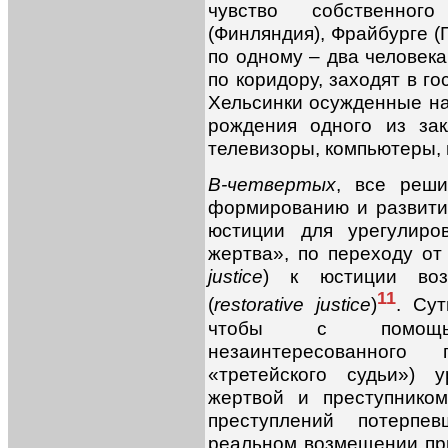
чувство собственног
(Финляндия), Фрайбурге 
по одному – два человека
по коридору, заходят в го
Хельсинки осужденные на 
рождения одного из за
телевизоры, компьютеры,
В-четвертых
, все реши
формированию и развит
юстиции для урегулиро
жертва», по переходу от
justice
) к юстиции воз
11
(
restorative justice
)
. Сут
чтобы с помощью
незаинтересованног
«третейского судьи») 
жертвой и преступнико
преступлений потерпе
реальном возмещении пр