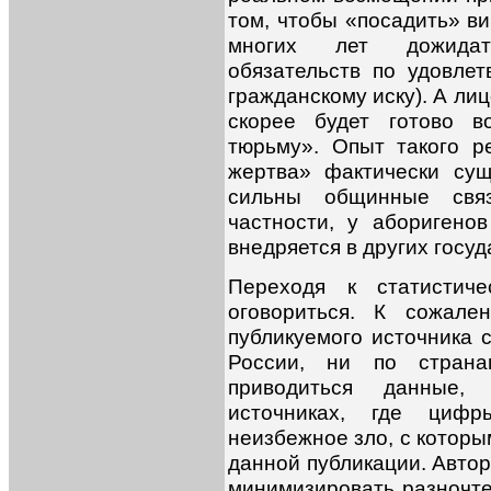
том, чтобы «посадить» ви
многих лет дожидат
обязательств по удовле
гражданскому иску). А ли
скорее будет готово в
тюрьму». Опыт такого р
жертва» фактически сущ
сильны общинные свя
частности, у аборигено
внедряется в других госуд
Переходя к статистич
оговориться. К сожале
публикуемого источника 
России, ни по стран
приводиться данные,
источниках, где циф
неизбежное зло, с которы
данной публикации. Автор
минимизировать разночтен