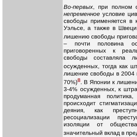
Во-первых
, при полном 
непременное
условие ци
свободы применяется в к
Уэльсе, а также в Швец
лишению свободы пригов
– почти половина о
приговоренных к реал
свободы составляла 
осужденных, тогда как 
лишение свободы в 2004 
8
70%)
. В Японии к лишен
3-4% осужденных, к штр
продуманная политика
происходит стигматизац
деяния, как преступ
ресоциализации прест
изоляции от обществ
значительный вклад в пр