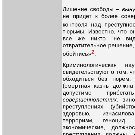
Лишение свободы –
вын
не придет к более сов
контроля над преступно
тюрьмы. Известно, что о
все же никто "не ви
отвратительное решение, 
2
обойтись»
.
Криминологическая на
свидетельствуют о том, ч
обходиться без тюрем,
(смертная казнь должн
допустимо прибег
совершеннолетних
, вин
преступлениях (убийст
здоровью, изнасилов
терроризм, геноцид 
экономические, должно
преступления должны, 