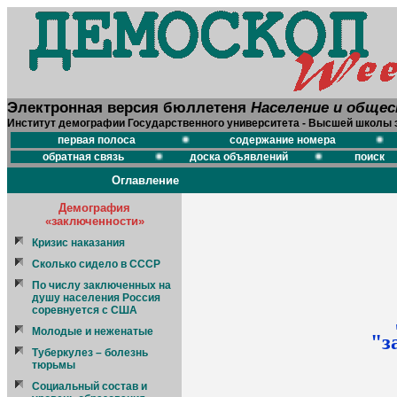
Электронная версия бюллетеня
Население и обще
Институт демографии Государственного университета - Высшей школы 
первая полоса
содержание номера
обратная связь
доска объявлений
поиск
Оглавление
Демография
«заключенности»
Кризис наказания
Сколько сидело в СССР
По числу заключенных на
душу населения Россия
соревнуется с США
Молодые и неженатые
"з
Туберкулез – болезнь
тюрьмы
Социальный состав и