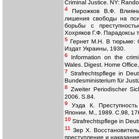
Criminal Justice. NY: Rand
4
Пирожков В.Ф. Влияни
лишения свободы на пси
борьбы с преступность
Хохряков Г.Ф. Парадоксы т
5
Гернет М.Н. В тюрьме: 
Издат Украины, 1930.
6
Information on the crim
Wales. Digest. Home Office,
7
Strafrechtspflege in Deu
Bundesministerium für Justi
8
Zweiter Periodischer Sich
2006. S.84.
9
Уэда К. Преступность
Японии. М., 1989. С.98, 17
10
Strafrechtspflege in Deuts
11
Зер Х. Восстановитель
преступление и наказание.