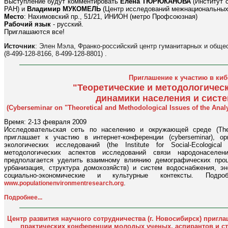
Выступление будут комментировать
Елена ТЮРЮКАНОВА
(Институт 
РАН) и
Владимир МУКОМЕЛЬ
(Центр исследований межнациональных 
Место
: Нахимовский пр., 51/21, ИНИОН (метро Профсоюзная)
Рабочий язык
- русский.
Приглашаются все!
Источник
: Элен Мэла, Франко-российский центр гуманитарных и обще
(8-499-128-8166, 8-499-128-8801) .
Приглашение к участию в ки
"Теоретические и методологичес
динамики населения и сист
(Cyberseminar on "Theoretical and Methodological Issues of the Ana
Время: 2-13 февраля 2009
Исследовательская сеть по населению и окружающей среде (The 
приглашает к участию в интернет-конференции (cyberseminar), о
экологических исследований (the Institute for Social-Ecologi
методологических аспектов исследований связи народонасел
предполагается уделить взаимному влиянию демографических проц
урбанизация, структура домохозяйств) и систем водоснабжения, эн
социально-экономические и культурные контексты. Под
.
www.populationenvironmentresearch.org
Подробнее...
Центр развития научного сотрудничества (г. Новосибирск) пригла
практических конференции молодых ученых, аспирантов и ст