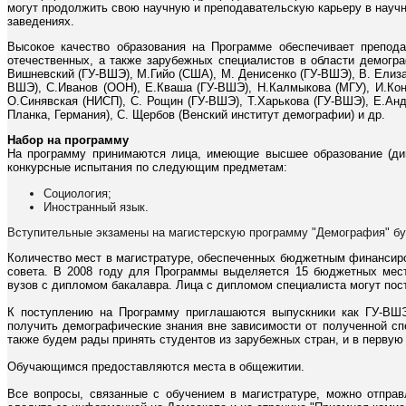
могут продолжить свою научную и преподавательскую карьеру в науч
заведениях.
Высокое качество образования на Программе обеспечивает препод
отечественных, а также зарубежных специалистов в области демогр
Вишневский (ГУ-ВШЭ), М.Гийо (США), М. Денисенко (ГУ-ВШЭ), В. Елизар
ВШЭ), С.Иванов (ООН), Е.Кваша (ГУ-ВШЭ), Н.Калмыкова (МГУ), И.Кон
О.Синявская (НИСП), С. Рощин (ГУ-ВШЭ), Т.Харькова (ГУ-ВШЭ), E.Ан
Планка, Германия), С. Щербов (Венский институт демографии) и др.
Набор на программу
На программу принимаются лица, имеющие высшее образование (ди
конкурсные испытания по следующим предметам:
Социология;
Иностранный язык.
Вступительные экзамены на магистерскую программу "Демография" буд
Количество мест в магистратуре, обеспеченных бюджетным финансир
совета. В 2008 году для Программы выделяется 15 бюджетных мест
вузов с дипломом бакалавра. Лица с дипломом специалиста могут пост
К поступлению на Программу приглашаются выпускники как ГУ-ВШЭ,
получить демографические знания вне зависимости от полученной с
также будем рады принять студентов из зарубежных стран, и в первую 
Обучающимся предоставляются места в общежитии.
Все вопросы, связанные с обучением в магистратуре, можно отпра