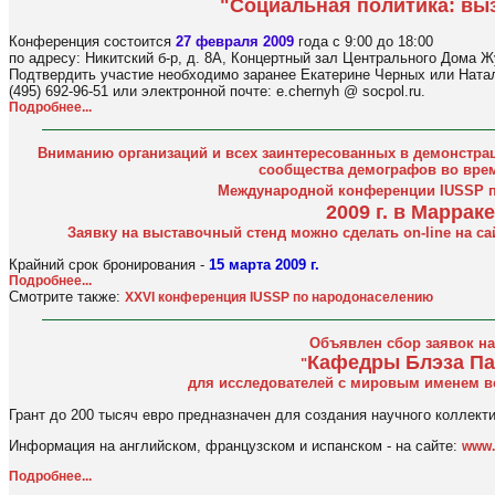
"Социальная политика: выз
Конференция состоится
27 февраля 2009
года с 9:00 до 18:00
по адресу: Никитский б-р, д. 8А, Концертный зал Центрального Дома 
Подтвердить участие необходимо заранее Екатерине Черных или Наталь
(495) 692-96-51 или электронной почте: e.chernyh @ socpol.ru.
Подробнее...
Вниманию организаций и всех заинтересованных в демонстрац
сообщества демографов во вре
Международной конференции IUSSP 
2009 г. в Марра
Заявку на выставочный стенд можно сделать on-line на с
Крайний срок бронирования -
15 марта 2009 г.
Подробнее...
Смотрите также:
XXVI конференция IUSSP по народонаселению
Объявлен сбор заявок на
Кафедры Блэза Па
"
для исследователей с мировым именем в
Грант до 200 тысяч евро предназначен для создания научного коллекти
Информация на английском, французском и испанском - на сайте:
www.c
Подробнее...