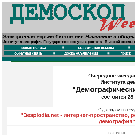
Электронная версия бюллетеня
Население и обще
Институт демографии Государственного университета - Высшей школы 
первая полоса
содержание номера
обратная связь
доска объявлений
поиск
Очередное заседа
Института д
"Демографически
состоится 28 
С докладом на тем
"Besplodia.net - интернет-пространство,
демография
выступит