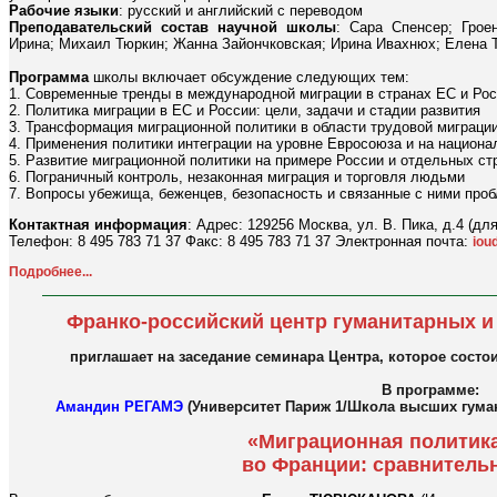
Рабочие языки
: русский и английский с переводом
Преподавательский состав научной школы
: Сара Спенсер; Грое
Ирина; Михаил Тюркин; Жанна Зайончковская; Ирина Ивахнюх; Елена
Программа
школы включает обсуждение следующих тем:
1. Современные тренды в международной миграции в странах ЕС и Ро
2. Политика миграции в ЕС и России: цели, задачи и стадии развития
3. Трансформация миграционной политики в области трудовой миграции
4. Применения политики интеграции на уровне Евросоюза и на национа
5. Развитие миграционной политики на примере России и отдельных ст
6. Пограничный контроль, незаконная миграция и торговля людьми
7. Вопросы убежища, беженцев, безопасность и связанные с ними про
Контактная информация
: Адрес: 129256 Москва, ул. В. Пика, д.4 (дл
Телефон: 8 495 783 71 37 Факс: 8 495 783 71 37 Электронная почта:
iou
Подробнее...
Франко-российский центр гуманитарных и
приглашает на заседание семинара Центра, которое состоит
В программе:
Амандин РЕГАМЭ
(Университет Париж 1/Школа высших гума
«Миграционная политика
во Франции: сравнитель