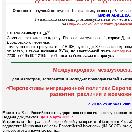
Оппонент
- научный сотрудник Центра по изучению проблем нар
Мария АВДЕЕВА
.
Участникам семинара рекомендуем ознакомиться с 
на
Студенческой страничке Демоскоп
00
Начало семинара в
16
.
Семинар состоится по адресу: Покровский бульвар, 11, корпус Д, вт
Дурасовского переулка.
Тем, у кого нет пропуска в ГУ-ВШЭ, нужно до 30 января подтвер
отчество, а также название ВУЗа, по электронной почте
demograf-
2200, 772 95 90 * 2165, чтобы можно было заказать пропуск.
Международная межвузовска
для магистров, аспирантов и молодых преподавателей высши
«Перспективы миграционной политики Европей
развития, различия и возможн
с 20 по 25 апреля 2009
Место
: на базе Российского государственного социального университет
Подача
документов:
до 1 марта 2009 г.
Устроители
: Центральный Европейский университет (Венгрия) и Росси
поддержке Миграционной сети Европейской Комиссии (IMISCOE), объе
университета и научных центра.