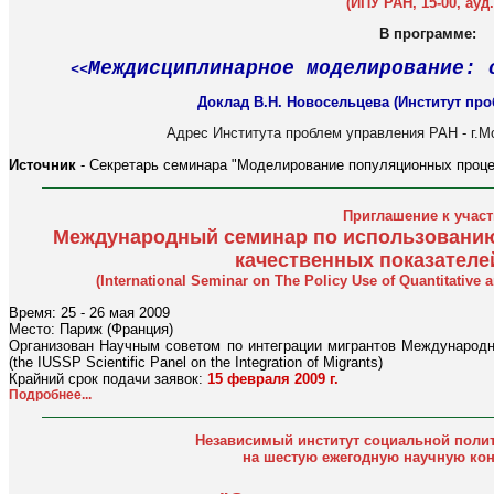
(ИПУ РАН, 15-00, ауд.
В программе:
Междисциплинарное моделирование: 
<<
Доклад В.Н. Новосельцева (Институт пр
Адрес Института проблем управления РАН - г.М
Источник
- Секретарь семинара "Моделирование популяционных процес
Приглашение к учас
Международный семинар по использованию
качественных показателе
(International Seminar on The Policy Use of Quantitative an
Время: 25 - 26 мая 2009
Место: Париж (Франция)
Организован Научным советом по интеграции мигрантов Международн
(the IUSSP Scientific Panel on the Integration of Migrants)
Крайний срок подачи заявок:
15 февраля 2009 г.
Подробнее...
Независимый институт социальной полит
на шестую ежегодную научную к