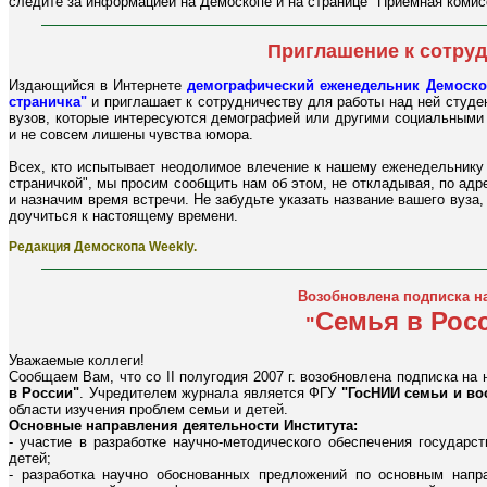
следите за информацией на Демоскопе и на странице "Приемная комис
Приглашение к сотру
Издающийся в Интернете
демографический еженедельник Демоско
страничка"
и приглашает к сотрудничеству для работы над ней студе
вузов, которые интересуются демографией или другими социальными 
и не совсем лишены чувства юмора.
Всех, кто испытывает неодолимое влечение к нашему еженедельнику 
страничкой", мы просим сообщить нам об этом, не откладывая, по ад
и назначим время встречи. Не забудьте указать название вашего вуза,
доучиться к настоящему времени.
Редакция Демоскопа Weekly.
Возобновлена подписка н
Семья в Рос
"
Уважаемые коллеги!
Сообщаем Вам, что со II полугодия 2007 г. возобновлена подписка н
в России"
. Учредителем журнала является ФГУ
"ГосНИИ семьи и во
области изучения проблем семьи и детей.
Основные направления деятельности Института:
- участие в разработке научно-методического обеспечения государс
детей;
- разработка научно обоснованных предложений по основным напр