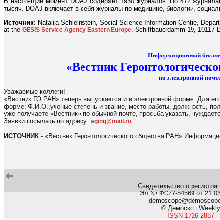
В настоящий момент DOAJ содержит 1930 журналов. По 472 журналам
тысяч. DOAJ включает в себя журналы по медицине, биологии, социал
Источник
: Natalija Schleinstein, Social Science Information Centre, Depa
at the
. Schiffbauerdamm 19, 10117 B
GESIS Service Agency Eastern Europe
Информационный бюлле
«Вестник Геронтологическо
по электронной почте
Уважаемые коллеги!
«Вестник ГО РАН» теперь выпускается и в электронной форме. Для его
форме: Ф.И.О.,ученые степень и звание, место работы, должность, по
уже получаете «Вестник» по обычной почте, просьба указать, нуждаете
Заявки посылать по адресу:
.
aging@mail.ru
ИСТОЧНИК
- «Вестник Геронтологического общества РАН» Информацио
Свидетельство о регистра
Эл № ФС77-54569 от 21.03.
demoscope@demoscop
© Демоскоп Weekly
ISSN 1726-2887