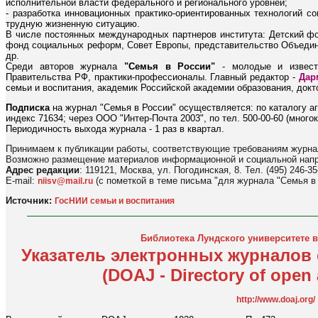
исполнительной власти федерального и регионального уровней;
- разработка инновационных практико-ориентированных технологий с
трудную жизненную ситуацию.
В числе постоянных международных партнеров института: Детский 
фонд социальных реформ, Совет Европы, представительство Объед
др.
Среди авторов журнала
"Семья в России"
- молодые и извест
Правительства РФ, практики-профессионалы. Главный редактор -
Дар
семьи и воспитания, академик Российской академии образования, докт
Подписка
на журнал "Семья в России" осуществляется: по каталогу аг
индекс 71634; через ООО "Интер-Почта 2003", по тел. 500-00-60 (многока
Периодичность выхода журнала - 1 раз в квартал.
Принимаем к публикации работы, соответствующие требованиям журна
Возможно размещение материалов информационной и социальной напр
Адрес редакции
: 119121, Москва, ул. Погодинская, 8. Тел. (495) 246-35
E-mail:
(с пометкой в теме письма "для журнала "Семья в
niisv@mail.ru
Источник:
ГосНИИ семьи и воспитания
Библиотека Лундского университете 
Указатель электронных журналов
(DOAJ - Directory of open 
http://www.doaj.org/