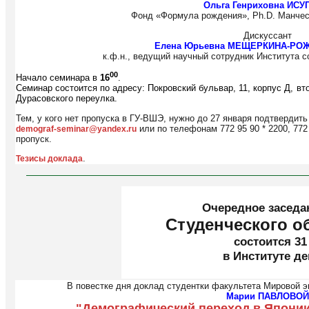
Ольга Генриховна ИСУ
Фонд «Формула рождения», Ph.D. Манчес
Дискуссант
Елена Юрьевна МЕЩЕРКИНА-РО
к.ф.н., ведущий научный сотрудник Института c
00
Начало семинара в
16
.
Семинар состоится по адресу: Покровский бульвар, 11, корпус Д, вт
Дурасовского переулка.
Тем, у кого нет пропуска в ГУ-ВШЭ, нужно до 27 января подтвердить
или по телефонам 772 95 90 * 2200, 772
demograf-seminar@yandex.ru
пропуск.
.
Тезисы доклада
Очередное заседа
Студенческого о
состоится 31
в Институте д
В повестке дня доклад студентки факультета Мировой 
Марии ПАВЛОВОЙ
"Демографический переход в Японии: