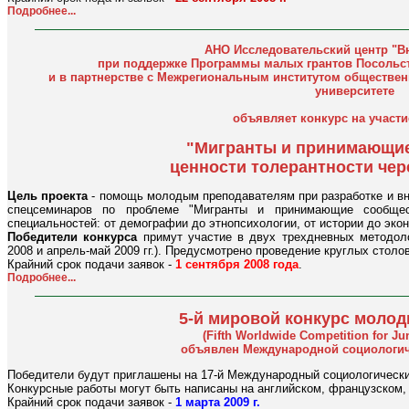
Подробнее...
АНО Исследовательский центр "В
при поддержке Программы малых грантов Посольс
и в партнерстве с Межрегиональным институтом обществен
университете
объявляет конкурс на участи
"Мигранты и принимающие
ценности толерантности чер
Цель проекта
- помощь молодым преподавателям при разработке и вн
спецсеминаров по проблеме "Мигранты и принимающие сообщес
специальностей: от демографии до этнопсихологии, от истории до эко
Победители конкурса
примут участие в двух трехдневных методоло
2008 и апрель-май 2009 гг.). Предусмотрено проведение круглых столов
Крайний срок подачи заявок -
1 сентября 2008 года
.
Подробнее...
5-й мировой конкурс моло
(Fifth Worldwide Competition for Jun
объявлен Международной социологич
Победители будут приглашены на 17-й Международный социологический 
Конкурсные работы могут быть написаны на английском, французском, 
Крайний срок подачи заявок -
1 марта 2009 г.