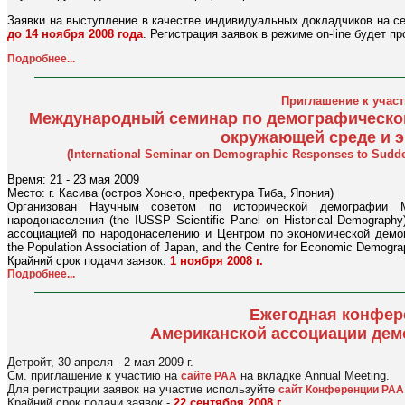
Заявки на выступление в качестве индивидуальных докладчиков на с
до 14 ноября 2008 года
. Регистрация заявок в режиме on-line будет п
Подробнее...
Приглашение к учас
Международный семинар по демографической
окружающей среде и 
(International Seminar on Demographic Responses to Sud
Время: 21 - 23 мая 2009
Место: г. Касива (остров Хонсю, префектура Тиба, Япония)
Организован Научным советом по исторической демографии 
народонаселения (the IUSSP Scientific Panel on Historical Demograph
ассоциацией по народонаселению и Центром по экономической демогр
the Population Association of Japan, and the Centre for Economic Demograp
Крайний срок подачи заявок:
1 ноября 2008 г.
Подробнее...
Ежегодная конфер
Американской ассоциации дем
Детройт, 30 апреля - 2 мая 2009 г.
См. приглашение к участию на
на вкладке Annual Meeting.
сайте PAA
Для регистрации заявок на участие используйте
сайт Конференции PAA
Крайний срок подачи заявок -
22 сентября 2008 г.