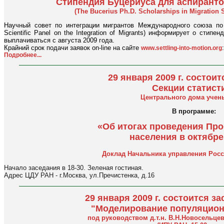
Стипендия Буцериуса для аспирант
(The Bucerius Ph.D. Scholarships in Migration St
Научный совет по интеграции мигрантов Международного союза по
Scientific Panel on the Integration of Migrants) информирует о стип
выплачиваться с августа 2009 года.
Крайний срок подачи заявок on-line на сайте
www.settling-into-motion.org
Подробнее...
29 января 2009 г. состои
Cекции статист
Центрального дома учен
В программе:
«Об итогах проведения Пр
населения в октябре 
Доклад Начальника управления Росс
Начало заседания в 18-30. Зеленая гостиная.
Адрес ЦДУ РАН - г.Москва, ул.Пречистенка, д.16
29 января 2009 г. состоится з
"Моделирование популяцион
под руководством д.т.н. В.Н.Новосельцев