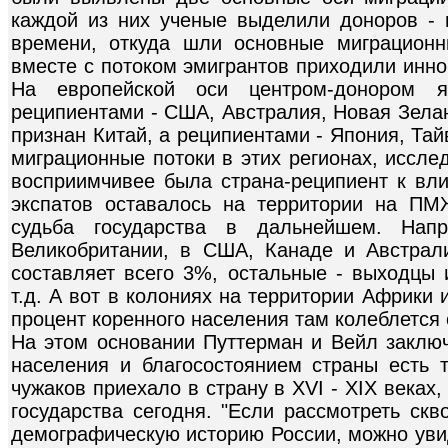
каждой из них ученые выделили доноров - 
времени, откуда шли основные миграционн
вместе с потоком эмигрантов приходили инно
На европейской оси центром-донором я
реципиентами - США, Австралия, Новая Зелан
признан Китай, а реципиентами - Япония, Та
миграционные потоки в этих регионах, иссле
восприимчивее была страна-реципиент к вл
экспатов оставалось на территории на ПМ
судьба государства в дальнейшем. Нап
Великобритании, в США, Канаде и Австрал
составляет всего 3%, остальные - выходцы 
т.д. А вот в колониях на территории Африки 
процент коренного населения там колеблется 
На этом основании Путтерман и Вейл заключ
населения и благосостоянием страны есть 
чужаков приехало в страну в XVI - XIX веках
государства сегодня. "Если рассмотреть ск
демографическую историю России, можно увид