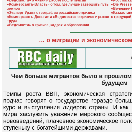
«Ведомости» о жизни и работе после пенсии
«Российская
«Коммерсантъ-Власть» о том, где лучше завершить путь
«Die Presse
земной
«Вечерний Б
«Эксперт-Урал» о географии российского кризиса
«Казахстан
«Коммерсантъ-Деньги» и «Ведомости» о кризисе и рынке
о грядущей
труда
«Ведомости» о кризисе, кадрах и образовании
… о миграции и экономическом
Чем больше мигрантов было в прошлом,
будущем
Темпы роста ВВП, экономическая стратег
подчас говорят о государстве гораздо боль
курс и выступления лидеров страны. И как 
мира заслужить уважение мирового сообще
нововведений, плачевное экономическое поло
ступеньку с богатейшими державами.