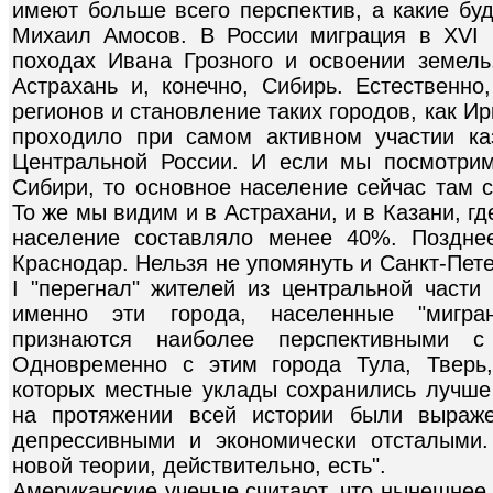
имеют больше всего перспектив, а какие буд
Михаил Амосов. В России миграция в XVI
походах Ивана Грозного и освоении земель
Астрахань и, конечно, Сибирь. Естественно
регионов и становление таких городов, как Ир
проходило при самом активном участии ка
Центральной России. И если мы посмотрим
Сибири, то основное население сейчас там с
То же мы видим и в Астрахани, и в Казани, г
население составляло менее 40%. Поздне
Краснодар. Нельзя не упомянуть и Санкт-Пете
I "перегнал" жителей из центральной части
именно эти города, населенные "мигра
признаются наиболее перспективными с 
Одновременно с этим города Тула, Тверь,
которых местные уклады сохранились лучше
на протяжении всей истории были выраже
депрессивными и экономически отсталыми.
новой теории, действительно, есть".
Американские ученые считают, что нынешнее 