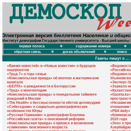
Электронная версия бюллетеня
Население и обще
Институт демографии Государственного университета - Высшей школы 
первая полоса
содержание номера
обратная связь
доска объявлений
поиск
Газеты пишут о ... 
«Время новостей» и «Новые известия» о будущем
«Ведомости
нацпроектов
«Российская
«Труд-7» о годе семьи
«Ведомости
«Комсомольская правда» об ипотеке и материнском
Ульяновско
капитале
«Эксперт-У
«БЕЛТА» о рождаемости в Белоруссии
«Зеркало н
«Труд» о многоплодии
«Казахстан
«Комсомольская правда» о понедельном тайминге
«Gazeta.kz»
рождений в Москве
пространст
«The Health» о бессмысленности обетов целомудрия
«Независим
«Собеседник» о социально-демографических
отношении 
особенностях Югры
«РБК daily»
«Русская Германия» о демографии Берлина
«Коммерсан
«Российская газета» о пенсионной реформе
2020 года
«Комсомольская правда» о кризисе и возможном
«Эхо» о пр
«снижении» пенсионного возраста
Азербайдж