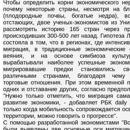
Чтобы определить корни экономического нер
почему некоторые страны, несмотря на бл
(плодородные почвы, богатые недра), в
отстающих, двое ученых-экономистов из Ун
рассмотреть историю 165 стран через пр
происходивших 300-500 лет назад. Гипотеза 
состояла в том, что в регионах, где интенс
миграция, в традиционные экономические
веяния, и на основе симбиоза культу
вырабатывали наиболее успешные экономи
мигрировавшие предки становились с
различными странами, благодаря чему
торговые отношения. При этом временной 
одних и отставание других, согласно предпол
"Нужно только отметить, что миграция сам
развитие экономики, - добавляет РБК daily
только когда мобильность сопровождается ос
территории, можно говорить о прогрессе".
С помощью разработанной экономистами "В
были выявлены две основные оси миграции