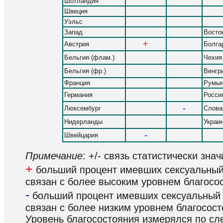
Шотландия
Швеция
Уэльс
Запад
Восто
+
Австрия
Болга
Бельгия (флам.)
Чехия
Бельгия (фр.)
Венгр
Франция
Румын
Германия
Росси
-
Люксембург
Слова
Нидерланды
Украи
-
Швейцария
Примечание
: +/- связь статистически зна
+
больший процент имевших сексуальный 
связан с более высоким уровнем благосо
-
больший процент имевших сексуальный 
связан с более низким уровнем благосост
Уровень благосостояния измерялся по с