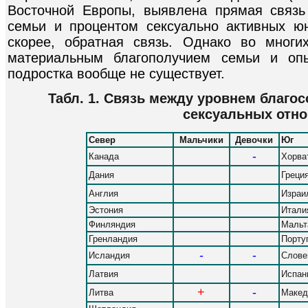
Восточной Европы, выявлена прямая связь
семьи и процентом сексуально активных ю
скорее, обратная связь. Однако во многи
материальным благополучием семьи и оп
подростка вообще не существует.
Табл. 1. Связь между уровнем благо
сексуальных отн
Север
Мальчики
Девочки
Юг
-
Канада
Хорва
Дания
Греци
Англия
Израи
Эстония
Итали
Финляндия
Мальт
Гренландия
Порту
-
-
Исландия
Слове
Латвия
Испан
+
-
Литва
Макед