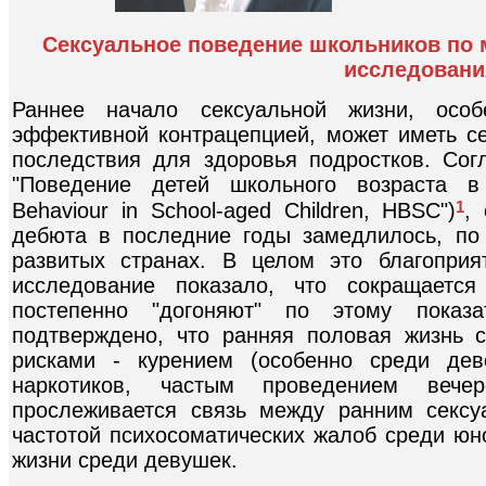
Сексуальное поведение школьников по
исследовани
Раннее начало сексуальной жизни, ос
эффективной контрацепцией, может иметь се
последствия для здоровья подростков. Сог
"Поведение детей школьного возраста в 
1
Behaviour in School-aged Children, HBSC")
,
дебюта в последние годы замедлилось, по
развитых странах. В целом это благоприя
исследование показало, что сокращаетс
постепенно "догоняют" по этому показ
подтверждено, что ранняя половая жизнь с
рисками - курением (особенно среди дево
наркотиков, частым проведением веч
прослеживается связь между ранним секс
частотой психосоматических жалоб среди ю
жизни среди девушек.