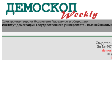
Электронная версия бюллетеня
Население и общество
Институт демографии Государственного университета - Высшей школы 
Свидетель
Эл № ФС77
demos
© 