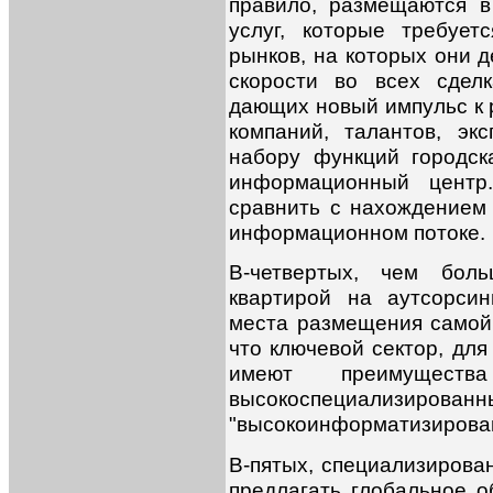
правило, размещаются в
услуг, которые требует
рынков, на которых они 
скорости во всех сделк
дающих новый импульс к 
компаний, талантов, эк
набору функций городск
информационный центр
сравнить с нахождением
информационном потоке.
В-четвертых, чем бол
квартирой на аутсорси
места размещения самой 
что ключевой сектор, дл
имеют преимуществ
высокоспеци
"высокоинформатизирован
В-пятых, специализиров
предлагать глобальное о