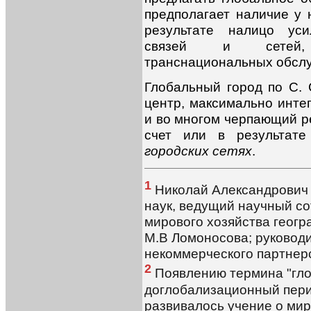
предполагает наличие у 
результате налицо уси
связей и сетей, 
транснациональных обсл
Глобальный город по С. 
центр, максимально инте
и во многом черпающий р
счет или в результат
городских сетях
.
1
Николай Александрович 
наук, ведущий научный с
мирового хозяйства геогр
М.В Ломоносова; руководи
некоммерческого партнерс
2
Появлению термина "гло
доглобализационный пери
развивалось учение о миров