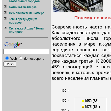
глобальных городов
Большая четверка
Ссылки по теме номера
Почему возник
Темы предыдущих
номеров
Современность часто на
См. также Архив "Темы
Как свидетельствуют да
номеров"
абсолютного числа го
населения в мире акку
середине прошлого век
похвастаться каждая сед
Web
demoscope.ru
уже каждая третья. К 200
459 агломераций с нас
человек, в которых прож
всего населения планеты (