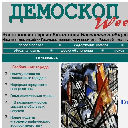
Электронная версия бюллетеня
Население и обще
Институт демографии Государственного университета - Высшей школы 
первая полоса
содержание номера
обратная связь
доска объявлений
поиск
Оглавление
Глобальные города
Почему возникли
глобальные города?
Иерархия городского
генералитета
Геоэкономическая мощь…
Гл
…И неэкономическая
миссия глобальных
городов
Новая модель
«геодемографического
воспроизводства»