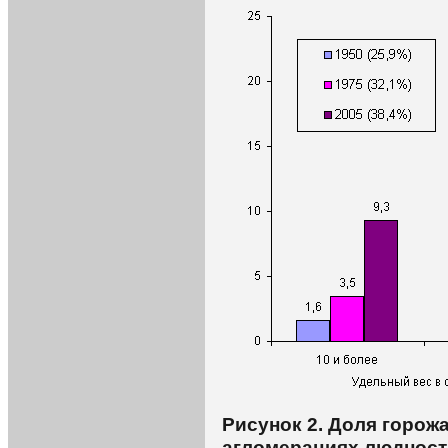
Рисунок 2. Доля горож
агломерациях людност