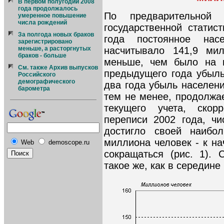
В первом полугодии 2008
года продолжалось
По предварительной
умеренное повышение
числа рождений
государственной статис
За полгода новых браков
года постоянное нас
зарегистрировано
насчитывало 141,9 ми
меньше, а расторгнутых
браков - больше
меньше, чем было на н
См. также Архив выпусков
предыдущего года убыль
Российского
демографического
два года убыль населени
барометра
тем не менее, продолжа
текущего учета, скор
переписи 2002 года, ч
достигло своей наибо
миллиона человек - к на
Web
demoscope.ru
сокращаться (рис. 1).
такое же, как в середине 