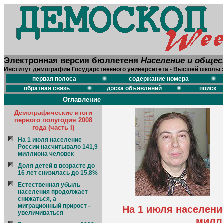
Электронная версия бюллетеня
Население и обще
Институт демографии Государственного университета - Высшей школы 
первая полоса
содержание номера
обратная связь
доска объявлений
поиск
Оглавление
Демографические итоги
первого полугодия 2008
года (часть I)
На 1 июля население
России насчитывало 141,9
миллиона человек
Доля детей в возрасте до
16 лет снизилась до 15,8%
Естественная убыль
населения продолжает
снижаться, а
миграционный прирост -
На 1 июля населени
увеличиваться
милл