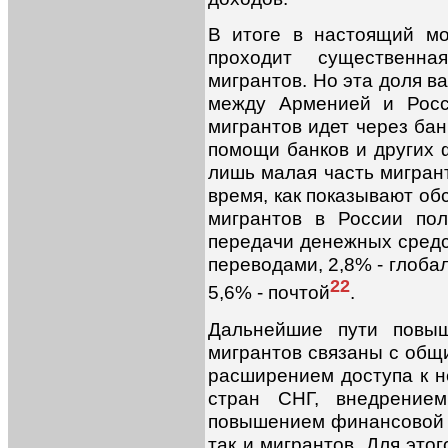
В итоге в настоящий м
проходит существенн
мигрантов. Но эта доля ва
между Арменией и Росс
мигрантов идет через бан
помощи банков и других 
лишь малая часть мигран
время, как показывают об
мигрантов в России по
передачи денежных средст
переводами, 2,8% - глоб
22
5,6% - почтой
.
Дальнейшие пути повыш
мигрантов связаны с общ
расширением доступа к н
стран СНГ, внедрением
повышением финансовой г
так и мигрантов. Для это