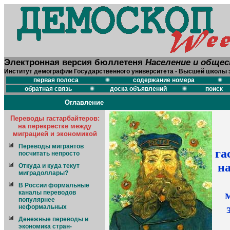
Электронная версия бюллетеня
Население и обще
Институт демографии Государственного университета - Высшей школы 
первая полоса
содержание номера
обратная связь
доска объявлений
поиск
Оглавление
Переводы гастарбайтеров:
на перекрестке между
миграцией и экономикой
Переводы мигрантов
га
посчитать непросто
на
Откуда и куда текут
миградоллары?
В России формальные
каналы переводов
популярнее
неформальных
Денежные переводы и
экономика стран-