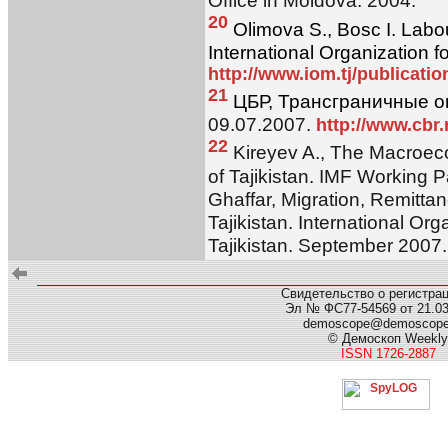
Office in Moldova. 2004.
20
Olimova S., Bosc I. Labou
International Organization fo
http://www.iom.tj/publicati
21
ЦБР, Трансграничные о
09.07.2007.
http://www.cbr.
22
Kireyev A., The Macroec
of Tajikistan. IMF Working
Ghaffar, Migration, Remitta
Tajikistan. International Org
Tajikistan. September 2007.
Свидетельство о регистра
Эл № ФС77-54569 от 21.03.
demoscope@demoscop
© Демоскоп Weekly
ISSN 1726-2887