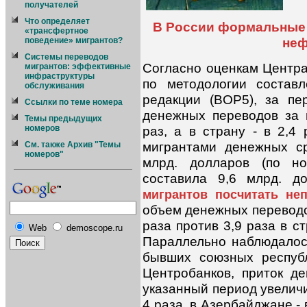
получателей
Что определяет
В России формальные 
«трансфертное
не
поведение» мигрантов?
Системы переводов
Согласно оценкам Центра
мигрантов: эффективные
инфраструктуры
по методологии состав
обслуживания
редакции (BOP5), за п
Ссылки по теме номера
денежных переводов за 
Темы предыдущих
раз, а в страну - в 2,
номеров
мигрантами денежных с
См. также Архив "Темы
номеров"
млрд. долларов (по но
составила 9,6 млрд. 
мигрантов посчитать не
объем денежных переводов
раза против 3,9 раза в с
Web
demoscope.ru
Параллельно наблюдалось
бывших союзных респуб
Центробанков, приток д
указанный период увеличи
4 раза, в Азербайджане - в