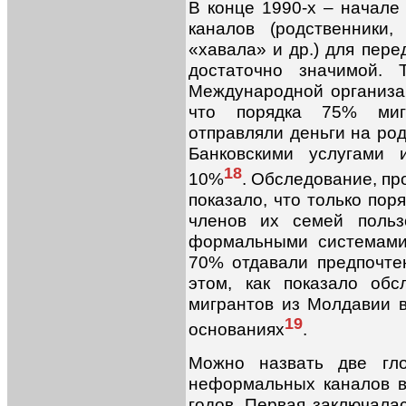
В конце 1990-х – начале
каналов (родственники,
«хавала» и др.) для пер
достаточно значимой. 
Международной организац
что порядка 75% миг
отправляли деньги на ро
Банковскими услугами 
18
10%
. Обследование, пр
показало, что только по
членов их семей польз
формальными системами
70% отдавали предпочт
этом, как показало об
мигрантов из Молдавии 
19
основаниях
.
Можно назвать две гло
неформальных каналов в
годов. Первая заключала