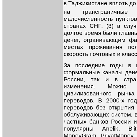
в Таджикистане вплоть до
на трансграничные
малочисленность пункто
странах СНГ; (8) в слу
долгое время были глав
денег, огранивающим фа
местах проживания пол
скорость почтовых и клас
За последние годы в и
формальные каналы дене
России, так и в стра
изменения. Можно 
цивилизованного рынк
переводов. В 2000-х г
переводов без открытия
обслуживающих систем, в
частных банков России 
популярны Anelik, Blit
MoneyGram, PrivatMoney, 