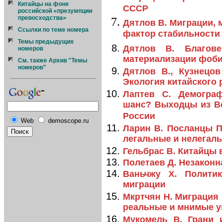
Китайцы на фоне
СССР
российской «презумпции
превосходства»
Дятлов В. Миграции, 
Ссылки по теме номера
фактор стабильности 
Темы предыдущих
Дятлов В. Благове
номеров
материализации фоб
См. также Архив "Темы
номеров"
Дятлов В., Кузнецов
Экология китайского 
Лаптев С. Демогра
шанс? Выходцы из В
России
Web
demoscope.ru
Ларин В. Посланцы П
легальные и нелегал
Гельбрас В. Китайцы в
Полетаев Д. Незаконн
Ваньчжу Х. Полити
миграции
Мкртчян Н. Миграция
реальные и мнимые у
Мукомель В. Грани 