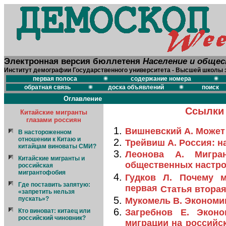
Электронная версия бюллетеня
Население и обще
Институт демографии Государственного университета - Высшей школы 
первая полоса
содержание номера
обратная связь
доска объявлений
поиск
Оглавление
Ссылки 
Китайские мигранты
глазами россиян
Вишневский А. Может 
В настороженном
отношении к Китаю и
Трейвиш А. Россия: н
китайцам виноваты СМИ?
Леонова А. Мигра
Китайские мигранты и
общественных настр
российская
мигрантофобия
Гудков Л. Почему 
Где поставить запятую:
первая
Статья втора
«запретить нельзя
пускать»?
Мукомель В. Экономи
Кто виноват: китаец или
Загребнов Е. Эконо
российский чиновник?
миграции на российс