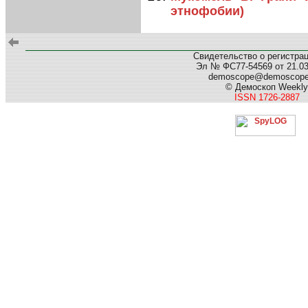
этнофобии)
Свидетельство о регистра
Эл № ФС77-54569 от 21.03.
demoscope@demoscop
© Демоскоп Weekly
ISSN 1726-2887