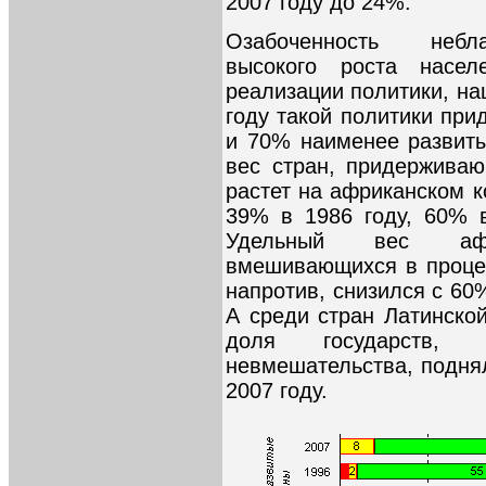
2007 году до 24%.
Озабоченность небл
высокого роста насе
реализации политики, на
году такой политики пр
и 70% наименее развиты
вес стран, придерживаю
растет на африканском к
39% в 1986 году, 60% 
Удельный вес афр
вмешивающихся в процес
напротив, снизился с 60%
А среди стран Латинско
доля государств, п
невмешательства, подня
2007 году.