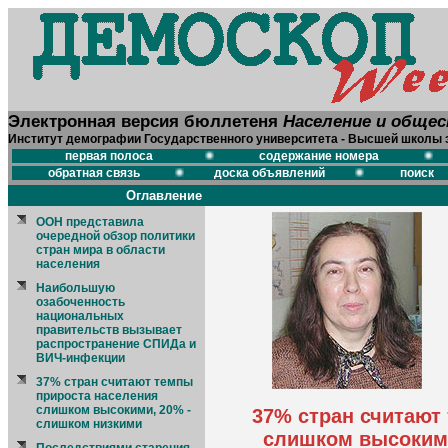
Электронная версия бюллетеня
Население и обще
Институт демографии Государственного университета - Высшей школы 
первая полоса
содержание номера
обратная связь
доска объявлений
поиск
Оглавление
ООН представила
очередной обзор политики
стран мира в области
населения
Наибольшую
озабоченность
национальных
правительств вызывает
распространение СПИДа и
ВИЧ-инфекции
37% стран считают темпы
прироста населения
слишком высокими, 20% -
37% стран считают
слишком низкими
слишком высокими