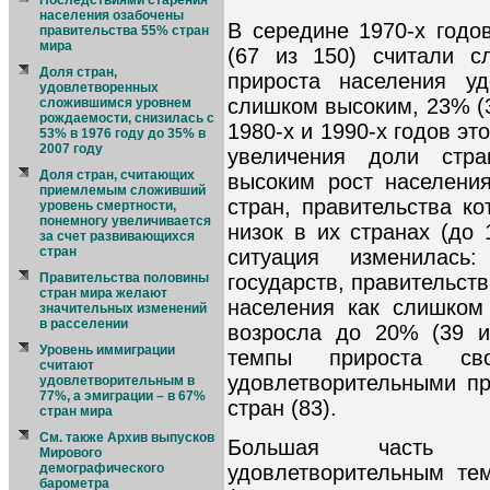
Последствиями старения
населения озабочены
В середине 1970-х годо
правительства 55% стран
мира
(67 из 150) считали с
Доля стран,
прироста населения уд
удовлетворенных
слишком высоким, 23% (3
сложившимся уровнем
рождаемости, снизилась с
1980-х и 1990-х годов эт
53% в 1976 году до 35% в
2007 году
увеличения доли стр
Доля стран, считающих
высоким рост населени
приемлемым сложивший
стран, правительства к
уровень смертности,
понемногу увеличивается
низок в их странах (до
за счет развивающихся
стран
ситуация изменилась
государств, правительст
Правительства половины
стран мира желают
населения как слишком
значительных изменений
в расселении
возросла до 20% (39 и
Уровень иммиграции
темпы прироста св
считают
удовлетворительными п
удовлетворительным в
77%, а эмиграции – в 67%
стран (83).
стран мира
См. также Архив выпусков
Большая часть р
Мирового
удовлетворительным те
демографического
барометра