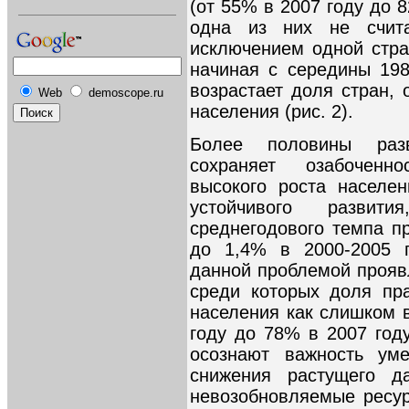
(от 55% в 2007 году до 8
одна из них не счит
исключением одной стра
начиная с середины 198
возрастает доля стран,
Web
demoscope.ru
населения (рис. 2).
Более половины разв
сохраняет озабоченн
высокого роста населе
устойчивого развит
среднегодового темпа п
до 1,4% в 2000-2005 г
данной проблемой прояв
среди которых доля пр
населения как слишком 
году до 78% в 2007 год
осознают важность ум
снижения растущего д
невозобновляемые ресу