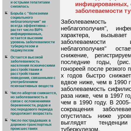
и острыми гепатитами
инфицированных, 
снизилась
заболеваемости ту
Борьба с "болезнями
социального
Заболеваемость 
неблагополучия" не
всегда эффективна -
неблагополучия", инф
растет число ВИЧ-
характера, вызывае
инфицированных,
остается высоким
заболеваемости и
уровень заболеваемости
туберкулезом и
неблагополучия" ост
педикулезом
снижение, регистрир
Остается высокой
последние годы, (рис
заболеваемость
населения психическими
гонореей после резкого 
расстройствами и
расстройствами
х годов быстро снижае
поведения, связанными с
вдвое ниже, чем в 1990 
употреблением
психоактивных веществ
заболеваемость сифилис
Число абортов снижается,
раза ниже, чем в 1997 го
но заболеваемость в
чем в 1990 году. В 2005
связи с осложнениями
беременности, родов и
сокращения заболева
послеродового периода
продолжает возрастать
опустилась ниже уро
Число пострадавших в
выглядят тенденции
дорожно-транспортных
туберкулезом.
происшествиях