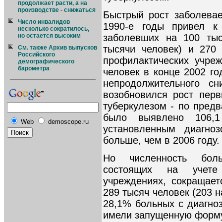
продолжает расти, а на
производстве - снижаться
Быстрый рост заболева
Число инвалидов
1990-е годы привел 
несколько сократилось,
заболевших на 100 тыс
но остается высоким
тысячи человек) и 270
См. также Архив выпусков
Российского
профилактических учре
демографического
барометра
человек в конце 2002 го
непродолжительного сн
возобновился рост пер
туберкулезом - по пред
было выявлено 106,
Web
demoscope.ru
установленным диагно
больше, чем в 2006 году.
Но численность боль
состоящих на учете 
учреждениях, сокращает
289 тысяч человек (203 н
28,1% больных с диагно
имели запущенную форму