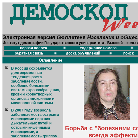
Электронная версия бюллетеня
Население и обще
Институт демографии Государственного университета - Высшей школы 
первая полоса
содержание номера
обратная связь
доска объявлений
поиск
Оглавление
В России сохраняется
долговременная
тенденция роста
заболеваемости,
особенно болезнями
системы кровообращения,
крови и кроветворных
органов, эндокринной и
мочеполовой системы
В 2007 году возросла
заболеваемость острыми
инфекциями верхних
дыхательных путей и
Борьба с "болезнями с
острыми кишечными
инфекциями, а
всегда эффекти
заболеваемость гриппом