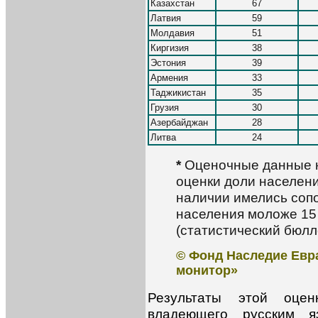
Казахстан
67
Латвия
59
Молдавия
51
Киргизия
38
Эстония
39
Армения
33
Таджикистан
35
Грузия
30
Азербайджан
28
Литва
24
*
Оценочные данные н
оценки доли населени
наличии имелись соп
населения моложе 15 
(статистический бюлле
© Фонд Наследие Евр
монитор»
Результаты этой оцен
владеющего русским я