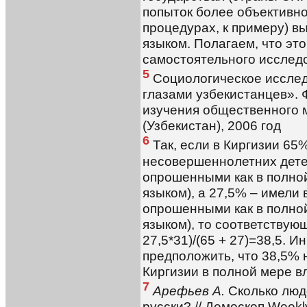
попыток более объективно
процедурах, к примеру) в
языком. Полагаем, что это
самостоятельного исслед
5
Социологическое исслед
глазами узбекистанцев».
изучения общественного
(Узбекистан), 2006 год
6
Так, если в Киргизии 65
несовершеннолетних дете
опрошенными как в полно
языком), а 27,5% – имели
опрошенными как в полно
языком), то соответствующ
27,5*31)/(65 + 27)=38,5. 
предположить, что 38,5% 
Киргизии в полной мере в
7
Арефьев А.
Сколько люде
русски? // Демоскоп Weekl