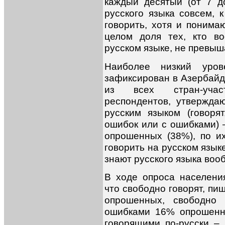
каждый десятый (от 7 д
русского языка совсем, 
говорить, хотя и понимаю
целом доля тех, кто в
русском языке, не превыш
Наиболее низкий уров
зафиксирован в Азербайд
из всех стран-учас
респондентов, утвержда
русским языком (говоря
ошибок или с ошибками) 
опрошенных (38%), по и
говорить на русском языке
знают русского языка воо
В ходе опроса населени
что свободно говорят, пи
опрошенных, свободно 
ошибками 16% опрошенны
говорящими по-русски –