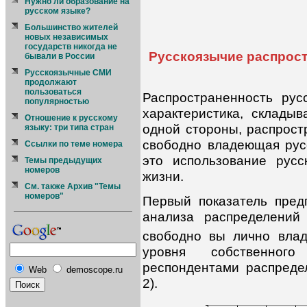
Нужно ли образование на
русском языке?
Большинство жителей
новых независимых
государств никогда не
Русскоязычие распростр
бывали в России
Русскоязычные СМИ
продолжают
пользоваться
Распространенность рус
популярностью
характеристика, склады
Отношение к русскому
одной стороны, распрост
языку: три типа стран
свободно владеющая рус
Ссылки по теме номера
это использование рус
Темы предыдущих
номеров
жизни.
См. также Архив "Темы
номеров"
Первый показатель пред
анализа распределений
свободно вы лично влад
уровня собственног
респондентами распреде
Web
demoscope.ru
2).