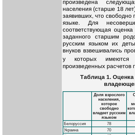
произведена следующ
населения (старше 18 лет
заявивших, что свободно 
языке. Для несоверш
соответствующая оценка
заданного старшим род
русским языком их деть
внуков взвешивались про
у которых имеются
произведенных расчетов п
Таблица 1. Оценка
владеющег
Доля взрослого
населения,
которое
м
свободно
кот
владеет русским
вл
языком
Белоруссия
78
Украина
70