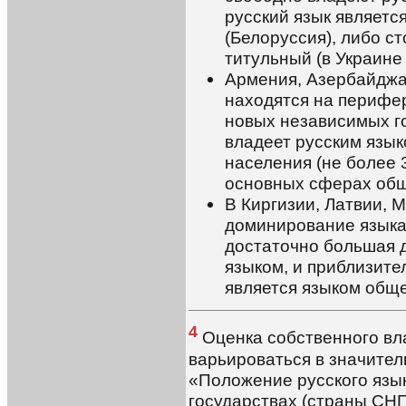
русский язык являет
(Белоруссия), либо с
титульный (в Украине 
Армения, Азербайджан
находятся на перифе
новых независимых го
владеет русским язык
населения (не более 
основных сферах об
В Киргизии, Латвии, 
доминирование языка
достаточно большая 
языком, и приблизите
является языком общ
4
Оценка собственного вл
варьироваться в значител
«Положение русского язы
государствах (страны СНГ