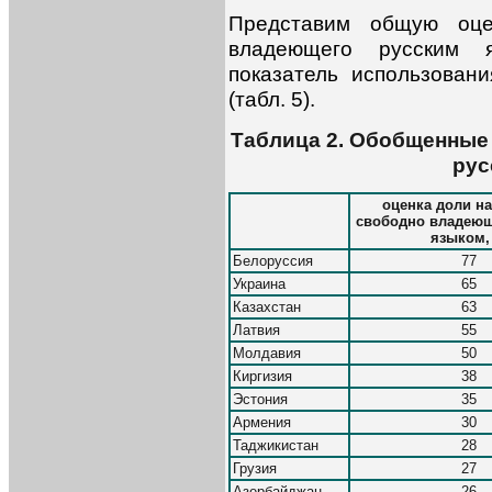
Представим общую оце
владеющего русским 
показатель использован
(табл. 5).
Таблица 2. Обобщенные
рус
оценка доли на
свободно владеющ
языком,
Белоруссия
77
Украина
65
Казахстан
63
Латвия
55
Молдавия
50
Киргизия
38
Эстония
35
Армения
30
Таджикистан
28
Грузия
27
Азербайджан
26