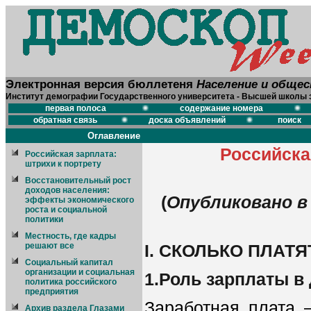
Электронная версия бюллетеня
Население и обще
Институт демографии Государственного университета - Высшей школы 
первая полоса
содержание номера
обратная связь
доска объявлений
поиск
Оглавление
Российска
Российская зарплата:
штрихи к портрету
Восстановительный рост
доходов населения:
(
Опубликовано в
эффекты экономического
роста и социальной
политики
Местность, где кадры
решают все
I. СКОЛЬКО ПЛАТЯ
Социальный капитал
организации и социальная
1.Роль зарплаты в
политика российского
предприятия
Заработная плата 
Архив раздела Глазами