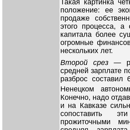
Такая картинка че
положение: ее эко
продаже собствен
этого процесса, а
капитала более сущ
огромные финансов
нескольких лет.
Второй срез —
ре
средней зарплате п
разброс составил 
Ненецком автоном
Конечно, надо отдав
и на Кавказе сильн
сопоставить эт
прожиточными ми
средняя зарплат