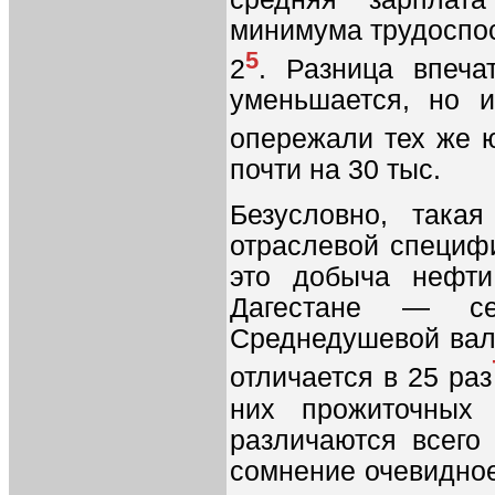
минимума трудоспос
5
2
. Разница впеч
уменьшается, но и
опережали тех же ю
почти на 30 тыс.
Безусловно, така
отраслевой специф
это добыча нефти
Дагестане — сел
Среднедушевой вало
отличается в 25 раз
них прожиточных 
различаются всего
сомнение очевидное