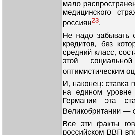
мало распространен
медицинского стр
23
россиян
.
Не надо забывать 
кредитов, без кот
средний класс, сос
этой социальн
оптимистическим о
И, наконец: ставка 
на едином уровне
Германии эта ст
Великобритании — о
Все эти факты гов
российском ВВП впо