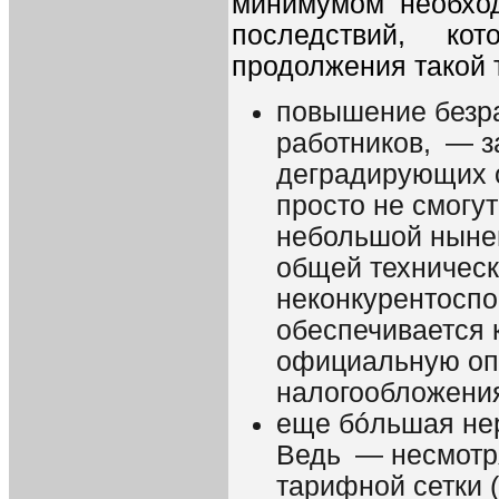
минимумом необход
последствий, ко
продолжения такой 
повышение безр
работников, — з
деградирующих о
просто не смогут
небольшой нынеш
общей техническ
неконкурентоспо
обеспечивается 
официальную опл
налогообложени
еще бóльшая нер
Ведь — несмотря
тарифной сетки 