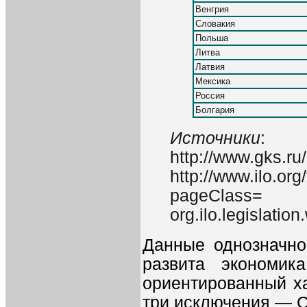
Венгрия
Словакия
Польша
Литва
Латвия
Мексика
Россия
Болгария
Источники
:
http://www.gks.r
http://www.ilo.or
pageClass=
org.ilo.legislati
Данные однозначно
развита экономик
ориентированный хар
три исключения — С