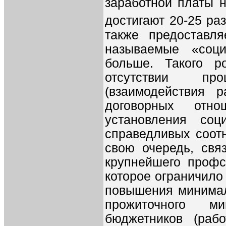
заработной платы 
достигают 20-25 ра
также предоставл
называемые «соц
больше. Такого р
отсутствии про
(взаимодействия 
договорных отн
установления соц
справедливых соотн
свою очередь, свя
крупнейшего проф
которое ограничило
повышения минимал
прожиточного м
бюджетников (рабо