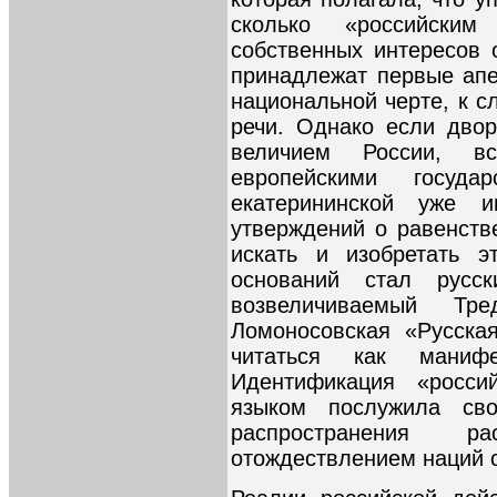
сколько «российски
собственных интересов 
принадлежат первые апе
национальной черте, к с
речи. Однако если двор
величием России, в
европейскими госуд
екатерининской уже 
утверждений о равенст
искать и изобретать э
оснований стал русс
возвеличиваемый Тр
Ломоносовская «Русска
читаться как манифе
Идентификация «росси
языком послужила св
распространения р
отождествлением наций 