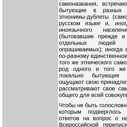
самоназвания, встреча
бытующие в разных а
этнонимы-дублеты (сам
русском языке и, иног
иноязычного населен
(бытовавшие прежде и
отдельных людей с
опрашиваемых); иногда 
по-разному единственное
того же этнического сам
род одного и того же 
локально бытующие 
ощущают свою принадлеж
рассматривают свое са
общего для всей совокуп
Чтобы не быть голословн
которым подверглось
ответов на вопрос о н
Всероссийской перепис