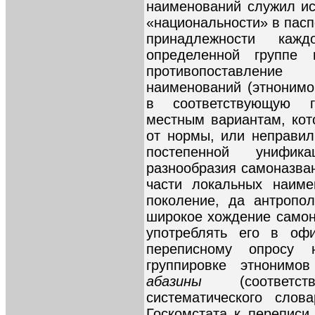
наименований служил ис
«национальности» в пасп
принадлежности каж
определенной группе 
противопоставлени
наименований (этнонимо
в соответствующую г
местным вариантам, ко
от нормы, или неправил
постепенной унифика
разнообразия самоназва
части локальных наиме
поколение, да антропо
широкое хождение самон
употреблять его в офи
переписному опросу 
группировке этнонимо
абазины
(соответ
систематического слов
Госкомстата к переписи 