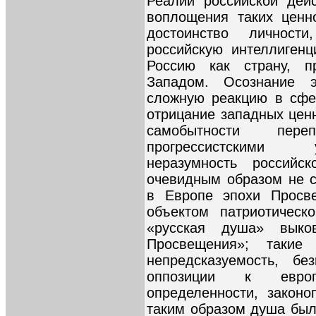
Реалии российской дейс
воплощения таких ценн
достоинство личност
российскую интеллиген
Россию как страну, 
Западом. Осознание э
сложную реакцию в сфе
отрицание западных цен
самобытности пер
прогрессистскими 
неразумность российск
очевидным образом не 
в Европе эпохи Просве
объектом патриотическ
«русская душа» выко
Просвещения»; такие
непредсказуемость, бе
оппозиции к европе
определенности, законо
таким образом душа был