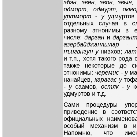
эбэн, эвен, эвон, эвын,
одморт, одмурт, окмо
уртморт - у
удмуртов
отдельных случая в с
разному этнонимы в е
числе:
дарган
и
дарган
азербайджанлылар 
нъигвнгун у
нивхов;
лат
и т.п., хотя такого род
также некоторые до с
этнонимы:
черемис - у
ма
нанайцев,
карагас у
тоф
- у
саамов,
остяк - у
к
удмуртов и т.д.
Сами процедуры упо
приведение в соответ
официальных наименова
особый механизм в инс
Напомню, что имен