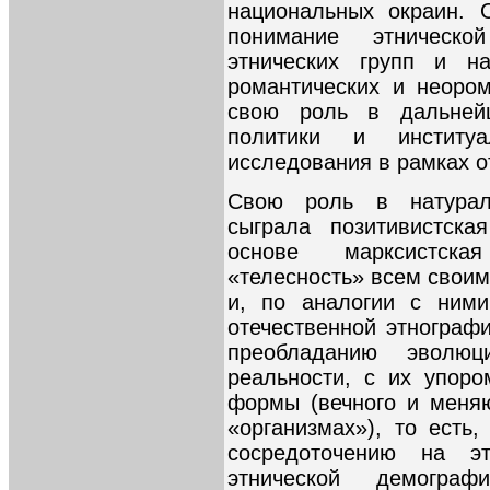
национальных окраин. О
понимание этническо
этнических групп и н
романтических и неором
свою роль в дальней
политики и институа
исследования в рамках о
Свою роль в натурали
сыграла позитивистска
основе марксистска
«телесность» всем своим
и, по аналогии с ним
отечественной этнограф
преобладанию эволюц
реальности, с их упор
формы (вечного и меня
«организмах»), то есть
сосредоточению на этн
этнической демогра