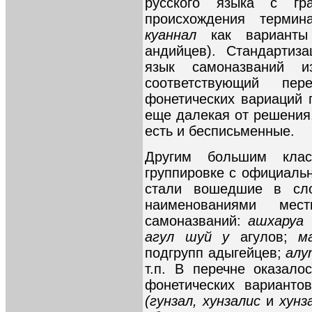
русского языка с г
происхождения терми
куаннал
как варианты
андийцев). Стандартиз
язык самоназваний 
соответствующий пе
фонетических вариаций 
еще далекая от решения,
есть и бесписьменные.
Другим большим клас
группировке с официал
стали вошедшие в сл
наименованиями мес
самоназваний:
ашхаруа
агул шуй у
агулов;
м
подгрупп адыгейцев;
алу
т.п. В перечне оказало
фонетических варианто
(гунзал, хунзалис
и
хунз