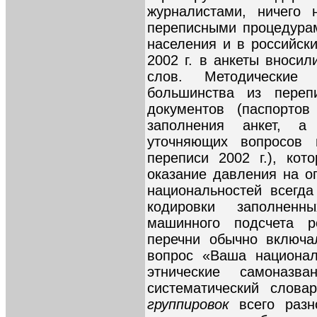
журналистами, ничего
переписными процедурам
населения и в российски
2002 г. в анкеты вноси
слов. Методические
большинства из переп
документов (паспортов
заполнения анкет, а
уточняющих вопросов 
переписи 2002 г.), ко
оказание давления на о
национальностей всегд
кодировки заполнен
машинного подсчета р
перечни обычно включ
вопрос «Ваша национал
этнические самоназва
систематический слов
группировок
всего раз