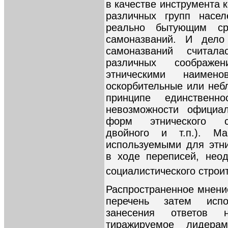
в качестве инструмента 
различных групп насел
реально бытующим ср
самоназваний. И дело
самоназваний считал
различных соображе
этническими наимено
оскорбительные или небл
принципе единственно
невозможности официа
форм этнического са
двойного и т.п.). Ма
используемыми для этни
в ходе переписей, нео
социалистического строи
Распространенное мнени
перечень затем испо
занесения ответов 
тиражируемое лидера