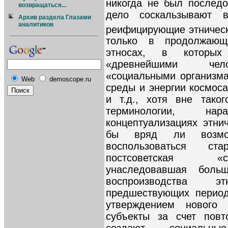
никогда не был последо
возвращаться...
дело соскальзывают 
Архив раздела Глазами
аналитиков
реифицирующие этничес
только в продолжающ
этносах, в которых
«древнейшими чело
«социальными организма
Web
demoscope.ru
среды и энергии космос
и т.д., хотя вне тако
терминологии, на
концептуализациях этни
бы вряд ли возмо
воспользоваться ст
постсоветская «с
унаследовавшая больш
воспроизводства э
предшествующих период
утверждением нового 
субъекты за счет повт