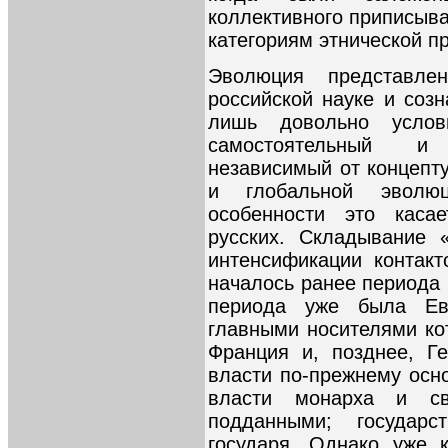
коллективного приписыв
категориям этнической п
Эволюция представле
российской науке и соз
лишь довольно усло
самостоятельный и 
независимый от концепт
и глобальной эволю
особенности это касае
русских. Складывание 
интенсификации контак
началось ранее периода 
периода уже была Ев
главными носителями ко
Франция и, позднее, Г
власти по-прежнему осн
власти монарха и с
подданными; государ
государя. Однако уже 