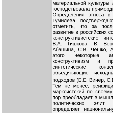
материальной культуры и
господствовала приморди
Определения этноса в
Гумилева подтверждаю
отметить, что за посл
развитие в российских с
конструктивистские ин
В.А. Тишкова, В. Вор
Абашина, С.В. Чешко, А
этого некоторые а
конструктивизм и п
синтетические конц
объединяющие исходн
подходов (Б.Е. Винер, С.
Тем не менее, реифици
марксистский по своем
пор преобладает в мыш
политических элит п
определяет национальн