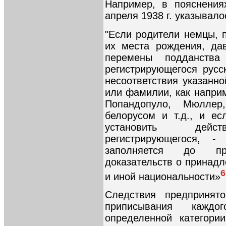
Например, в пояснения
апреля 1938 г. указывало
"Если родители немцы, п
их места рождения, да
перемены подданства
регистрирующегося русс
несоответствия указанн
или фамилии, как напри
Попандопуло, Мюллер
белорусом и т.д., и е
установить действ
регистрирующегося, 
заполняется до пре
доказательств о принадл
6
и иной национальности»
Следствия предпринято
приписывания каждо
определенной категори