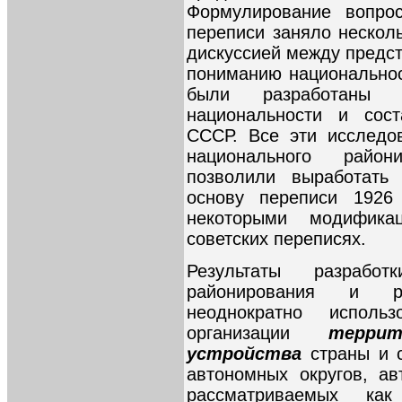
Формулирование вопро
переписи заняло нескол
дискуссией между предс
пониманию национальнос
были разработаны и
национальности и сост
СССР. Все эти исследо
национального район
позволили выработать
основу переписи 1926
некоторыми модифик
советских переписях.
Результаты разработ
районирования и р
неоднократно испол
организации
террит
устройства
страны и 
автономных округов, а
рассматриваемых как