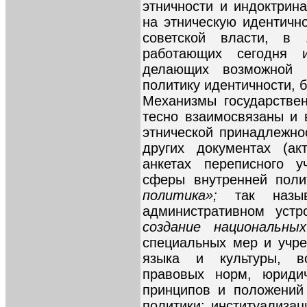
этничности и индоктрин
на этническую идентичн
советской власти, в 
работающих сегодня и
делающих возможной 
политику идентичности, 
Механизмы государствен
тесно взаимосвязаны и
этнической принадлежно
других документах (ак
анкетах переписного у
сферы внутренней пол
политика»;
так наз
административном устр
создание национальн
специальных мер и учре
языка и культуры, во
правовых норм, юриди
принципов и положений
политики; институализа