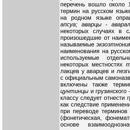
перечень вошло около 1
термин на русском язык
на родном языке опр
апсуа; аварцы - авар
некоторых случаях в с
произошедшие от наимен
называемые
экзоэтнон
наименования на русск
используемые отдел
некоторых местностях
лакцев у аварцев и лезг
с официальным самоназ
включены также терми
цунтинцы
и грузинского 
классу следует отнести 
как следствие применен
при переводе терминов 
(фонетическая, фонемат
основе взаимооднозн