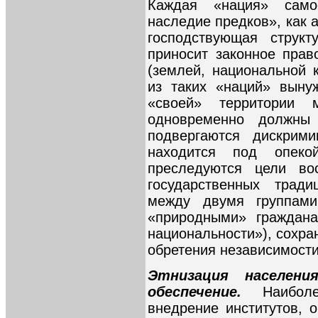
Каждая «нация» само
наследие предков», как
господствующая структ
приносит законное пра
(землей, национальной к
из таких «наций» выну
«своей» территории 
одновременно должны
подвергаются дискрими
находится под опеко
преследуются цели во
государственных тради
между двумя группами
«природными» граждана
национальности»), сохра
обретения независимости
Этнизация населени
обеспечение.
Наибол
внедрение институтов, 