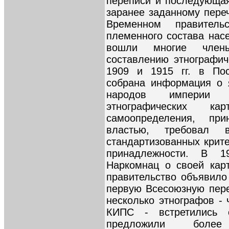
переписи и последующая
заранее заданному пере
Временном правител
племенного состава нас
вошли многие член
составлению этнографи
1909 и 1915 гг. в По
собрана информация о 
народов империи 
этнографических ка
самоопределения, пр
властью, требовал 
стандартизованных крит
принадлежности. В 
Наркомнац о своей карт
правительство объявило
первую Всесоюзную пере
несколько этнографов - 
КИПС - встретились 
предложили более