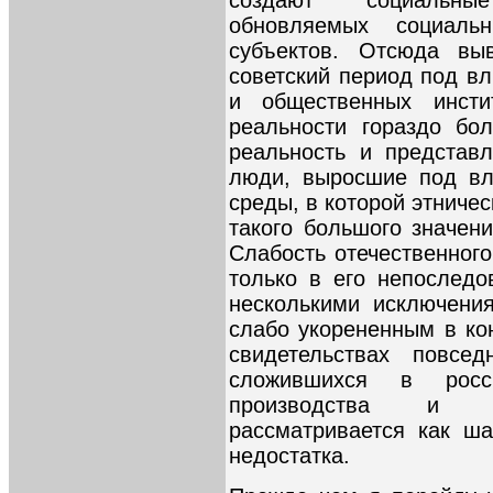
создают социальные
обновляемых социаль
субъектов. Отсюда вы
советский период под в
и общественных инстит
реальности гораздо бо
реальность и представ
люди, выросшие под вл
среды, в которой этниче
такого большого значени
Слабость отечественного
только в его непоследо
несколькими исключени
слабо укорененным в ко
свидетельствах повсед
сложившихся в росс
производства и во
рассматривается как ш
недостатка.