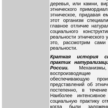
деревья, или камни, ви
этнического примордиа
этническое, придавая е
этот организм специал
главное отличие натура
социального конструк
реальности этнического 
это, рассмотрим сами
реальности.
Краткая история с
практик натурализац
России.
Механизм
воспроизводящие и
обеспечивающую прои
представлений об этни
постепенно, в течение
Наиболее интенсивно
социальную практику отм
когда были заложен