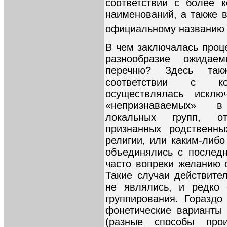
соответствии с более 
наименований, а также
официальному названию
В чем заключалась проц
разнообразие ожидае
перечню? Здесь так
соответствии с ко
осуществлялась искл
«непризнаваемых» в
локальных групп, о
признанных родственны
религии, или каким-либо
объединялись с послед
часто вопреки желанию 
Такие случаи действите
не являлись, и редко 
группирования. Гораздо
фонетические варианты
(разные способы про