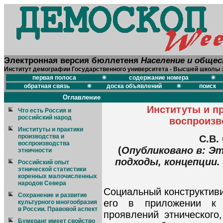
Электронная версия бюллетеня
Население и обще
Институт демографии Государственного университета - Высшей школы 
первая полоса
содержание номера
обратная связь
доска объявлений
поиск
Оглавление
Институты и п
Что есть Россия и
российский народ
воспроизв
Институты и практики
производства и
С.В.
воспроизводства
(
Опубликовано в: Э
этничности
подходы, концепции. 
Российский опыт
этнической статистики
коренных малочисленных
народов Севера
Социальный конструктиви
Сохранение и развитие
его в приложении к 
культурного многообразия
в России. Правовой аспект
проявлений этнического
Бумеранг имеет свойство