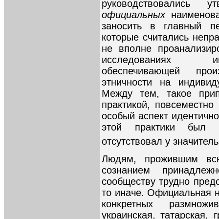
руководствовались 
официальных
наименов
заносить в главный пе
которые считались неп
не вполне проанализир
исследованиях ин
обеспечивающей прои
этничности на индивид
Между тем, такое при
практикой, повсеместно
особый аспект идентично
этой практики был 
отсутствовал у значител
Людям, прожившим вс
сознанием принадлеж
сообществу трудно предс
то иначе. Официальная н
конкретных размнож
украинская, татарская, г