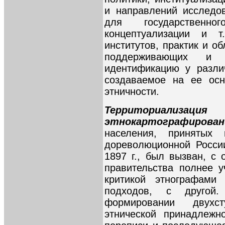
и направлений исследо
для государственн
концептуализации и т
институтов, практик и о
поддерживающих и в
идентификацию у разли
создаваемое на ее осн
этничности.
Территориали
этнокартографирова
населения, принятых 
дореволюционной Росси
1897 г., был вызван, с
правительства полнее 
критикой этнографами
подходов, с другой
формировании двухс
этнической принадлежн