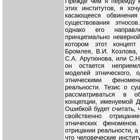
Прежде чем я перейду 
этих институтов, я хо
касающееся обвинения 
существования этносов
однако его направл
принципиально неверной
котором этот концепт
Бромлея, В.И. Козлова,
С.А. Арутюнова, или С.Н
он остается неприемл
моделей этнического, 
этническими феноме
реальности. Тезис о су
рассматриваться в о
концепции, именуемой 
Ошибкой будет считать, 
свойственно отрицани
этнических феноменов
отрицании реальности, а 
что человеческие инстит