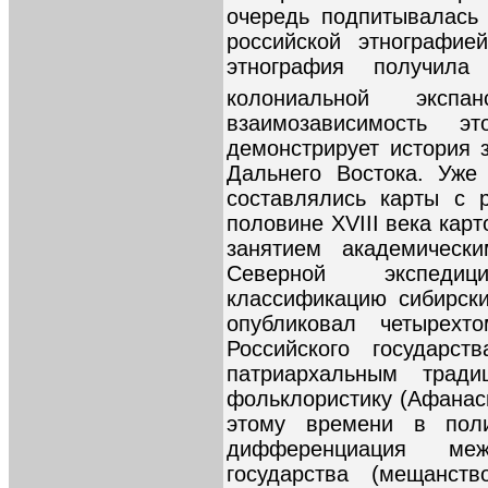
очередь подпитывалась
российской этнографие
этнография получил
колониальной экспан
взаимозависимость э
демонстрирует история 
Дальнего Востока. Уже
составлялись карты с 
половине XVIII века кар
занятием академическ
Северной экспеди
классификацию сибирски
опубликовал четырехт
Российского государст
патриархальным тради
фольклористику (Афанась
этому времени в поли
дифференциация ме
государства (мещанст