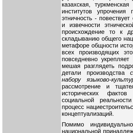
казахская, туркменска
институтов упрочения 
этничность - повествует
и извечности этническ
происхождение то к др
складыванию общего нац
метафоре общности исто
всех производящих это
повседневно укрепляет
мешая разглядеть подр
детали производства
набору языково-культ
рассмотрение и тщате
исторических фактов
социальной реальности
процесс нациестроитель
концептуализаций.
Помимо индивидуальн
национальной принадлеж