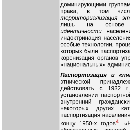
доминирующими группам
права, в том числ
территориализация э
лишь на осно
идентичности
населен
индоктринация населени
особые технологии, проц
которых были паспортиз
коренизация органов уп
«национальных» админис
Паспортизация и «п
этнической принадл
действовать с 1932 г
установлении паспортн
внутренний гражданс
некоторых других кат
паспортизация населения
4
концу 1950-х годов
. «