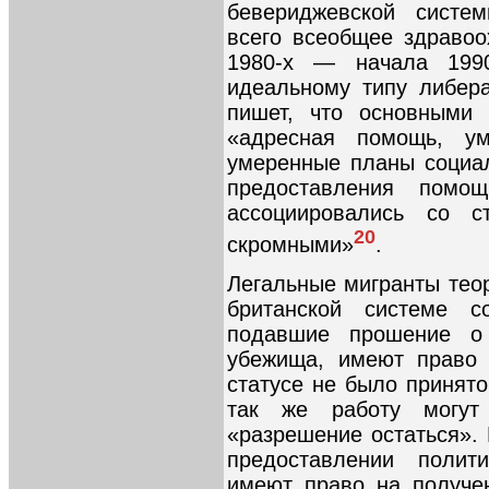
бевериджевской систе
всего всеобщее здравоо
1980-x — начала 1990
идеальному типу либер
пишет, что основными
«адресная помощь, у
умеренные планы социал
предоставления помо
ассоциировались со с
20
скромными»
.
Легальные мигранты тео
британской системе со
подавшие прошение о 
убежища, имеют право 
статусе не было принято
так же работу могут
«разрешение остаться».
предоставлении полит
имеют право на получе