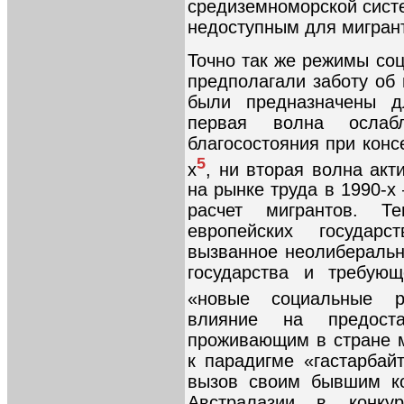
средиземноморской систе
недоступным для мигран
Точно так же режимы соц
предполагали заботу об
были предназначены 
первая волна ослабл
благосостояния при конс
5
х
, ни вторая волна акт
на рынке труда в 1990-х
расчет мигрантов. Т
европейских государс
вызванное неолиберальн
государства и требую
«новые социальные р
влияние на предоста
проживающим в стране м
к парадигме «гастарбай
вызов своим бывшим к
Австралазии в конку