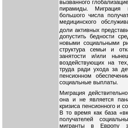
вызванного глобализаци
пирамиды. Миграция 
большого числа получа
медицинского обслужив
доли активных представ
допустить бедности ср
новыми социальными ри
структура семьи и отк
занятости и/или ныне
воздействующих на тех
труда ради ухода за д
пенсионном обеспечени
социальные выплаты.
Миграция действительно
она и не является пан
кризиса пенсионного и с
В то время как база «в
получателей социальн
мигранты в Европу з