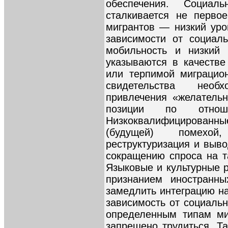
обеспечения. Социа
сталкивается не перво
мигрантов — низкий уро
зависимости от социал
мобильность и низкий 
указываются в качестве
или терпимой миграцио
свидетельства необ
привлечения «желатель
позиции по отнош
Низкоквалифицированн
(будущей) помехой,
реструктуризация и выво
сокращению спроса на т
Языковые и культурные р
признанием иностранны
замедлить интеграцию н
зависимость от социаль
определенным типам ми
запрещено трудиться. Та