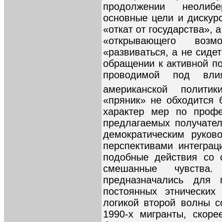
продолжении неолибе
основные цели и дискур
«откат от государства», 
«открывающего возм
«развиваться, а не сидет
обращении к активной по
проводимой под вл
американской политик
«пряник» не обходится 
характер мер по профе
предлагаемых получате
демократическим руково
перспективами интеграц
подобные действия со 
смешанные чувства
предназначались для 
постоянных этнических
логикой второй волны 
1990-х мигранты, скоре