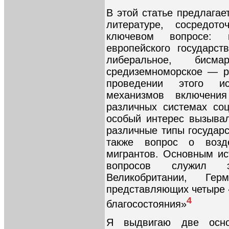
В этой статье предлагае
литературе, сосредо
ключевом вопросе: 
европейского государс
либеральное, бисма
средиземноморское — р
проведении этого и
механизмов включения
различных системах со
особый интерес вызыва
различные типы государс
также вопрос о возде
мигрантов. Основным ис
вопросов служил э
Великобритании, Ге
представляющих четыре 
4
благосостояния»
Я выдвигаю две осно