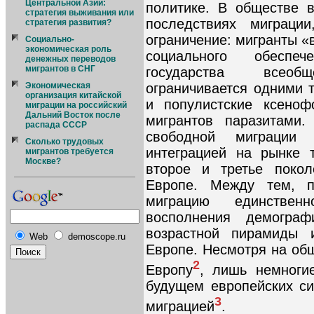
Центральной Азии:
политике. В обществе 
стратегия выживания или
последствиях миграци
стратегия развития?
ограничение: мигранты «
Социально-
экономическая роль
социального обеспе
денежных переводов
мигрантов в СНГ
государства всеоб
Экономическая
ограничивается одними 
организация китайской
и популистские ксено
миграции на российский
Дальний Восток после
мигрантов паразитами.
распада СССР
свободной миграции
Сколько трудовых
интеграцией на рынке 
мигрантов требуется
Москве?
второе и третье покол
Европе. Между тем, п
миграцию единствен
восполнения демограф
возрастной пирамиды 
Web
demoscope.ru
Европе. Несмотря на об
2
Европу
, лишь немноги
будущем европейских си
3
миграцией
.