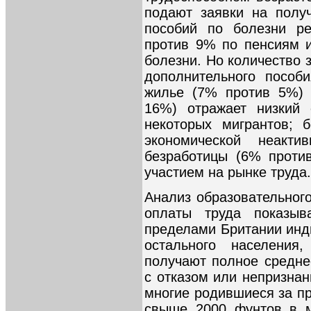
подают заявки на полу
пособий по болезни р
против 9% по пенсиям 
болезни. Но количество 
дополнительного пособ
жилье (7% против 5%) 
16%) отражает низкий 
некоторых мигрантов; 
экономической неакт
безработицы (6% проти
участием на рынке труда.
Анализ образовательног
оплаты труда показыв
пределами Британии инд
остального населения
получают полное средне
с отказом или непризнан
многие родившиеся за п
свыше 2000 фунтов в м