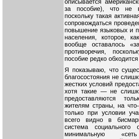
описывается американск
за пособие), что не 
поскольку такая активна
сопровождаться проведе
повышение языковых и 
населения, которое, к
вообще оставалось «з
противоречия, поскол
пособие редко обходится 
Я показываю, что суще
благосостояния не слишк
жестких условий предост
хотя такие — не слиш
предоставляются тол
жителям страны, на что
только при условии уч
всего видно в бисмарк
система социального 
минимальную «се