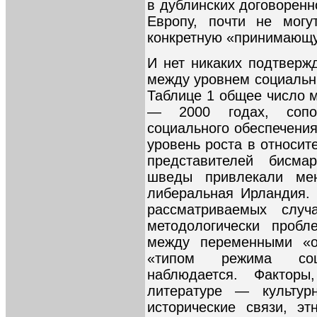
в дублинских договорен
Европу, почти не могу
конкретную «принимающу
И нет никаких подтверж
между уровнем социальны
Таблице 1 общее число м
— 2000 годах, сопо
социального обеспечени
уровень роста в относи
представителей бисма
шведы привлекали мен
либеральная Ирландия. 
рассматриваемых случ
методологически пробл
между переменными «о
«типом режима соц
наблюдается. Фактор
литературе — культур
исторические связи, эт