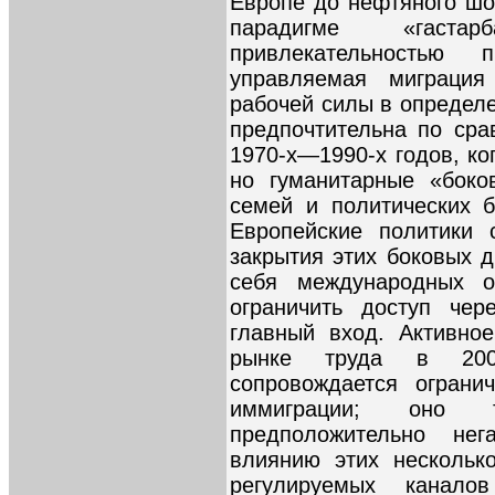
Европе до нефтяного шо
парадигме «гаста
привлекательностью
управляемая миграция
рабочей силы в определ
предпочтительна по ср
1970-x—1990-х годов, ко
но гуманитарные «боко
семей и политических 
Европейские политики 
закрытия этих боковых 
себя международных о
ограничить доступ чер
главный вход. Активно
рынке труда в 2000
сопровождается ограни
иммиграции; оно 
предположительно не
влиянию этих нескольк
регулируемых канало