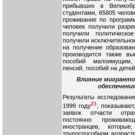
прибывших в Великоб
студентами, 65805 челов
проживание по програм
человек получили разре
получили политическ
получили исключительно
на получение образова
производится также вы
пособий малоимущим, 
пенсий, пособий на дете
Влияние мигранто
обеспечени
Результаты исследовани
21
1999 году
, показывают
заявок отчасти отра
постоянно проживаю
иностранцев, которы
трудоспособном возрасте