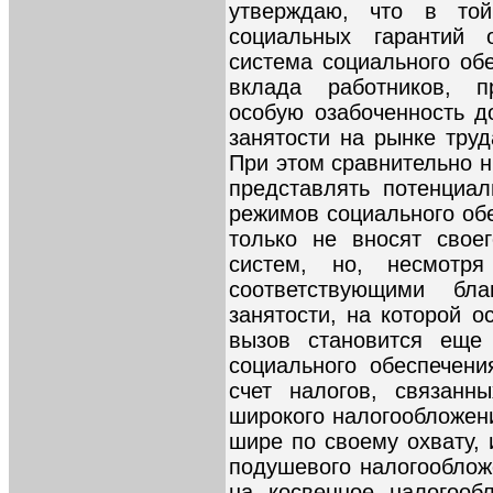
утверждаю, что в той
социальных гарантий 
система социального об
вклада работников, п
особую озабоченность д
занятости на рынке труд
При этом сравнительно н
представлять потенциал
режимов социального об
только не вносят свое
систем, но, несмотря
соответствующими бл
занятости, на которой 
вызов становится еще
социального обеспечен
счет налогов, связанн
широкого налогообложен
шире по своему охвату,
подушевого налогооблож
на косвенное налогооб