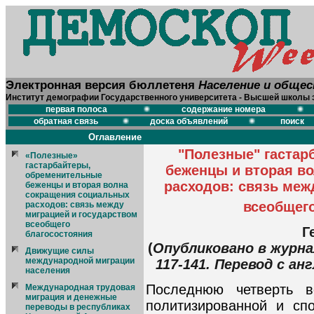
Электронная версия бюллетеня
Население и обще
Институт демографии Государственного университета - Высшей школы 
первая полоса
содержание номера
обратная связь
доска объявлений
поиск
Оглавление
"Полезные" гастар
«Полезные»
гастарбайтеры,
беженцы и вторая в
обременительные
расходов: связь меж
беженцы и вторая волна
сокращения социальных
всеобщего
расходов: связь между
миграцией и государством
всеобщего
Г
благосостояния
(
Опубликовано в журнал
Движущие силы
международной миграции
117-141. Перевод с 
населения
Последнюю четверть в
Международная трудовая
миграция и денежные
политизированной и сп
переводы в республиках