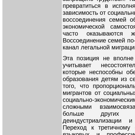
превратиться в исполн
зависимость от социальны
воссоединения семей о
экономической самосто
часто оказываются 
Воссоединение семей по
канал легальной миграци
Эта позиция не вполне
учитывает несостояте
которые неспособны об
образования детям из с
того, что пропорциона
мигрантов от социальны
социально-экономически
сложными взаимосвяз
больше других с
деиндустриализации и
Переход к третичному 
языковых и професс