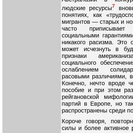
7
людские ресурсы
вновь
понятиях, как «трудос
мигрантов — старых и но
часто приписывает 
социальными гарантиями
никакого расизма. Это
может исчезнуть в бу
признаки американи
социального обеспечен
ослаблением солида
расовыми различиями, в
Конечно, нечто вроде 
пособие и при этом ра
рейгановской мифолог
партий в Европе, но т
распространены среди по
Короче говоря, повтор
силы и более активное 