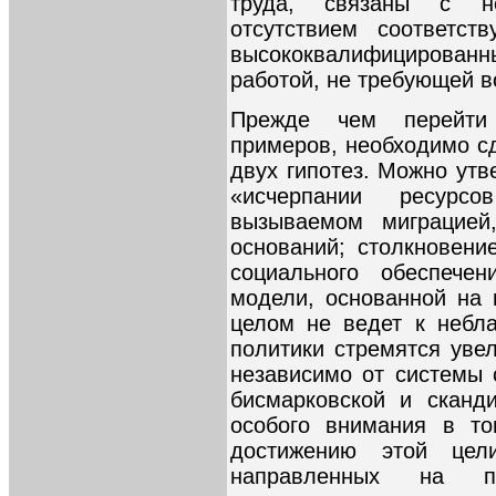
труда, связаны с н
отсутствием соответст
высококвалифицирован
работой, не требующей 
Прежде чем перейти
примеров, необходимо с
двух гипотез. Можно утв
«исчерпании ресурсо
вызываемом миграцией
оснований; столкновен
социального обеспечен
модели, основанной на 
целом не ведет к небл
политики стремятся увел
независимо от системы 
бисмарковской и сканд
особого внимания в то
достижению этой цели
направленных на по