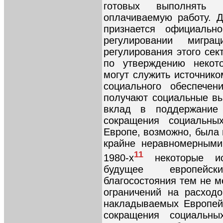
готовых выполнять 
оплачиваемую работу. Д
признается официальн
регулировании мигра
регулирования этого сек
по утверждению некото
могут служить источник
социального обеспечен
получают социальные вы
вклад в поддержание 
сокращения социальны
Европе, возможно, была 
крайне неравномерным
11
1980-х
некоторые исс
будущее европейск
благосостояния тем не м
ограничений на расходо
накладываемых Европей
сокращения социальны