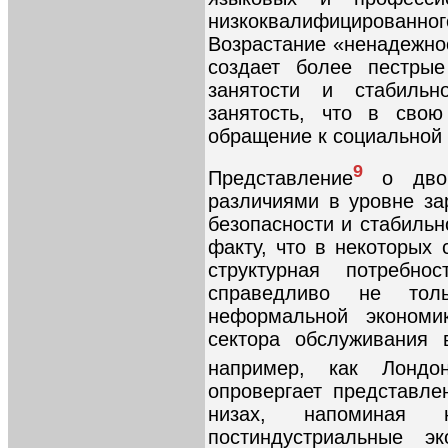
низкоквалифицированног
Возрастание «ненадежно
создает более пестрые
занятости и стабильн
занятость, что в свою
обращение к социальной 
9
Представление
о двой
различиями в уровне за
безопасности и стабильн
факту, что в некоторых 
структурная потребн
справедливо не то
неформальной экономи
сектора обслуживания 
например, как Лонд
опровергает представле
низах, напоминая
постиндустриальные э