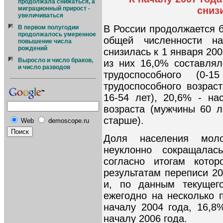
продолжала снижаться, а
миграционный прирост -
сниз
увеличиваться
В России продолжается 
В первом полугодии
продолжалось умеренное
общей численности на
повышение числа
рождений
снизилась к 1 января 200
Выросло и число браков,
из них 16,0% составля
и число разводов
трудоспособного (0-
трудоспособного возрас
16-54 лет), 20,6% - на
возраста (мужчины 60 
старше).
Web
demoscope.ru
Доля населения моло
неуклонно сокращалас
согласно итогам кото
результатам переписи 20
и, по данным текущего
ежегодно на несколько 
началу 2004 года, 16,8
началу 2006 года.