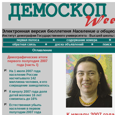
Электронная версия бюллетеня
Население и обще
Институт демографии Государственного университета - Высшей школы 
первая полоса
содержание номера
обратная связь
доска объявлений
поиск
Оглавление
Демографические итоги
первого полугодия 2007
года (часть I)
На 1 июля 2007 года
население России
насчитывало 142
миллиона человек, и его
сокращение замедлилось
К началу 2007 года доля
детей моложе 16 лет
снизилась до 16%
Естественная убыль
населения в первом
полугодии 2007 года
К началу 2007 год