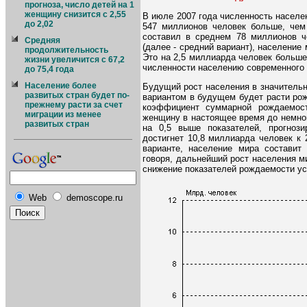
прогноза, число детей на 1
женщину снизится с 2,55
В июле 2007 года численность населе
до 2,02
547 миллионов человек больше, чем 
составил в среднем 78 миллионов ч
Средняя
(далее - средний вариант), население 
продолжительность
Это на 2,5 миллиарда человек больше
жизни увеличится с 67,2
численности населению современного 
до 75,4 года
Население более
Будущий рост населения в значительно
развитых стран будет по-
вариантом в будущем будет расти рожд
прежнему расти за счет
коэффициент суммарной рождаемост
миграции из менее
женщину в настоящее время до немног
развитых стран
на 0,5 выше показателей, прогноз
достигнет 10,8 миллиарда человек к 
варианте, население мира составит
говоря, дальнейший рост населения м
снижение показателей рождаемости ус
Web
demoscope.ru