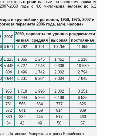
дет не столь стремительным: по среднему варианту
2007-2050 годы с 4,6 миллиарда человек до 6,2
мира и крупнейших регионов, 1950, 1975, 2007 и
рогноза пересчета 2006 года, млн. человек
2050, варианты по уровню рождаемости
5
2007
низкая
средняя
высокая
постоянная
6
6 671
7 792
9 191
10 756
11 858
8
1 223
1 065
1 245
1 451
1 218
8
5 448
6 727
7 946
9 306
10 639
8
804
1 496
1 742
2 002
2 794
0
4 644
5 231
6 204
7 304
7 845
6
965
1 718
1 998
2 302
3 251
4
4 030
4 444
5 266
6 189
6 525
6
731
566
664
777
626
5
572
641
769
914
939
3
339
382
445
517
460
34
42
49
56
57
ах - Латинская Америка и страны Карибского