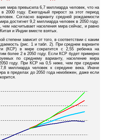
ния мира превысила 6,7 миллиарда человек, что на
в 2000 году. Ежегодный прирост за этот период
еловек. Согласно варианту средней рождаемости
мира достигнет 9,2 миллиарда человек в 2050 году.
, чем насчитывает населения мира сейчас, и равно
Китая и Индии вместе взятых.
й степени зависит от того, в соответствии с каким
аемость (рис. 1 и табл. 2). При среднем варианте
и (КСР) в мире сократится с 2,55 ребенка на
им более 2 в 2050 году. Если КСР будет примерно
ируемых по среднему варианту, население мира
2050 году. При КСР на 0,5 ниже, чем при среднем
 7,8 миллиарда человек к середине века. Иначе
ира в пределах до 2050 года неизбежен, даже если
корится.