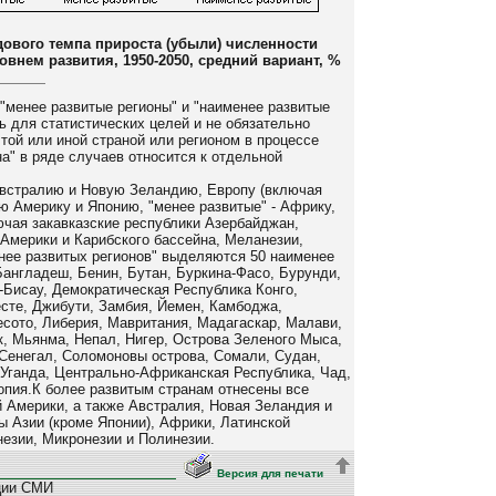
дового темпа прироста (убыли) численности
овнем развития, 1950-2050, средний вариант, %
 "менее развитые регионы" и "наименее развитые
 для статистических целей и не обязательно
 той или иной страной или регионом в процессе
а" в ряде случаев относится к отдельной
Австралию и Новую Зеландию, Европу (включая
 Америку и Японию, "менее развитые" - Африку,
ючая закавказские республики Азербайджан,
 Америки и Карибского бассейна, Меланезии,
енее развитых регионов" выделяются 50 наименее
Бангладеш, Бенин, Бутан, Буркина-Фасо, Бурунди,
я-Бисау, Демократическая Республика Конго,
сте, Джибути, Замбия, Йемен, Камбоджа,
есото, Либерия, Мавритания, Мадагаскар, Малави,
, Мьянма, Непал, Нигер, Острова Зеленого Мыса,
 Сенегал, Соломоновы острова, Сомали, Судан,
, Уганда, Центрально-Африканская Республика, Чад,
опия.К более развитым странам отнесены все
 Америки, а также Австралия, Новая Зеландия и
ны Азии (кроме Японии), Африки, Латинской
незии, Микронезии и Полинезии.
Версия для печати
ции СМИ