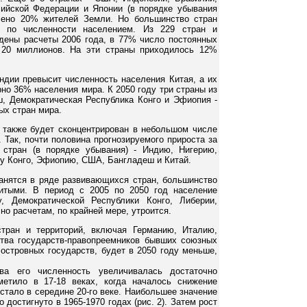
сийской Федерации и Японии (в порядке убывания
очено 20% жителей Земли. Но большинство стран
м по численности населением. Из 229 стран и
едены расчеты 2006 года, в 77% число постоянных
 20 миллионов. На эти страны приходилось 12%
ндии превысит численность населения Китая, а их
но 36% населения мира. К 2050 году три страны из
ш, Демократическая Республика Конго и Эфиопия -
ых стран мира.
 также будет сконцентрирован в небольшом числе
Так, почти половина прогнозируемого прироста за
 стран (в порядке убывания) - Индию, Нигерию,
у Конго, Эфиопию, США, Бангладеш и Китай.
анятся в ряде развивающихся стран, большинство
итыми. В период с 2005 по 2050 год население
у, Демократической Республики Конго, Либерии,
но расчетам, по крайней мере, утроится.
стран и территорий, включая Германию, Италию,
тва государств-правопреемников бывших союзных
островных государств, будет в 2050 году меньше,
ва его численность увеличивалась достаточно
етило в 17-18 веках, когда началось снижение
стало в середине 20-го веке. Наибольшее значение
о достигнуто в 1965-1970 годах (рис. 2). Затем рост