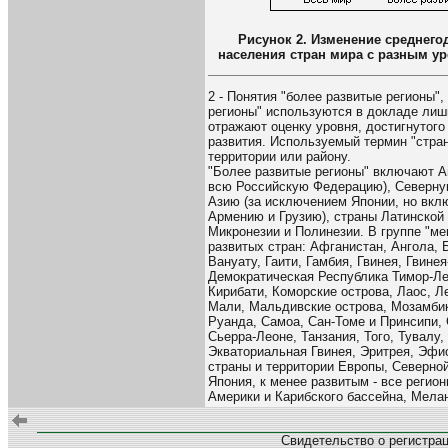
Рисунок 2. Изменение среднего
населения стран мира с разным ур
2 - Понятия "более развитые регионы",
регионы" используются в докладе лишь
отражают оценку уровня, достигнутого
развития. Используемый термин "стран
территории или району.
"Более развитые регионы" включают 
всю Российскую Федерацию), Северную
Азию (за исключением Японии, но вкл
Армению и Грузию), страны Латинской
Микронезии и Полинезии. В группе "м
развитых стран: Афганистан, Ангола, 
Вануату, Гаити, Гамбия, Гвинея, Гвине
Демократическая Республика Тимор-Ле
Кирибати, Коморские острова, Лаос, Л
Мали, Мальдивские острова, Мозамбик
Руанда, Самоа, Сан-Томе и Принсипи,
Сьерра-Леоне, Танзания, Того, Тувалу
Экваториальная Гвинея, Эритрея, Эфи
страны и территории Европы, Северной
Япония, к менее развитым - все регио
Америки и Карибского бассейна, Мела
Свидетельство о регистра