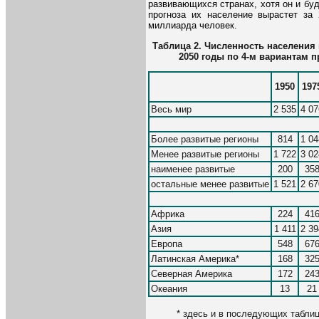
развивающихся странах, хотя он и бу
прогноза их население вырастет за 
миллиарда человек.
Таблица 2. Численность населения 
2050 годы по 4-м вариантам п
1950
197
Весь мир
2 535
4 07
Более развитые регионы
814
1 04
Менее развитые регионы
1 722
3 02
наименее развитые
200
35
остальные менее развитые
1 521
2 67
Африка
224
41
Азия
1 411
2 39
Европа
548
67
Латинская Америка*
168
32
Северная Америка
172
24
Океания
13
21
* здесь и в последующих таблиц