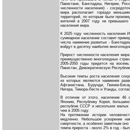
Пакистане, Бангладеш, Нигерии, Рос
численности населения) - сосредот
мира располагает гораздо меньши
территорий, по которым были произв
жителей в 2007 году не превышало
населения мира.
К 2025 году численность населения И
суммарное население составит пример
числа наименее развитых - Бангладе
войдут в десятку наиболее многолюдн
Прирост численности населения мира
преимущественно многолюдных стран. 
2005-2050 годы придется на восемь
Пакистан, Демократическую Республик
Высокие темпы роста населения сохр
из которых являются наименее разв
Афганистана, Бурунди, Гвинеи-Биса
Нигера, Тимора-Лесте и Уганды, соглас
В отличие от этого, население 46 
Японию, Республику Корея, большинс
республик СССР и нескольких малых 
чем в 2005 году.
На протяжении истории человечест
медленно. Небольшое ускорение нам
смертности, а особенно заметным оно 
темпа прироста - около 2% в год - был