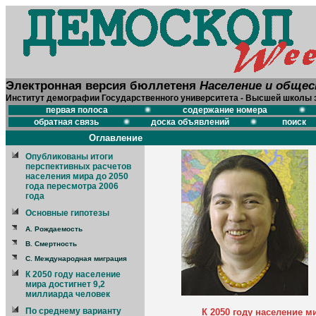
Электронная версия бюллетеня
Население и обще
Институт демографии Государственного университета - Высшей школы 
первая полоса
содержание номера
обратная связь
доска объявлений
поиск
Оглавление
Опубликованы итоги
перспективных расчетов
населения мира до 2050
года пересмотра 2006
года
Основные гипотезы
А. Рождаемость
B. Смертность
C. Международная миграция
К 2050 году население
мира достигнет 9,2
миллиарда человек
По среднему варианту
К 2050 году население м