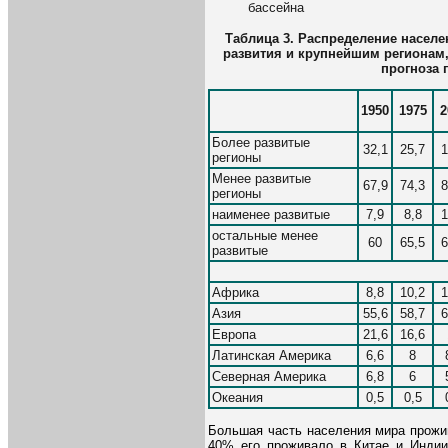
бассейна
Таблица 3. Распределение населе
развития и крупнейшим регионам, 
прогноза 
1950
1975
2
Более развитые
32,1
25,7
1
регионы
Менее развитые
67,9
74,3
8
регионы
наименее развитые
7,9
8,8
1
остальные менее
60
65,5
6
развитые
Африка
8,8
10,2
1
Азия
55,6
58,7
6
Европа
21,6
16,6
Латинская Америка
6,6
8
Северная Америка
6,8
6
Океания
0,5
0,5
Большая часть населения мира прожив
40% его проживало в Китае и Индии