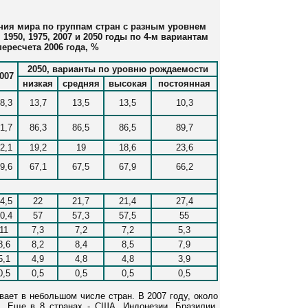
ния мира по группам стран с разным уровнем
1950, 1975, 2007 и 2050 годы по 4-м вариантам
пересчета 2006 года, %
2050, варианты по уровню рождаемости
007
низкая
средняя
высокая
постоянная
8,3
13,7
13,5
13,5
10,3
1,7
86,3
86,5
86,5
89,7
2,1
19,2
19
18,6
23,6
9,6
67,1
67,5
67,9
66,2
4,5
22
21,7
21,4
27,4
0,4
57
57,3
57,5
55
11
7,3
7,2
7,2
5,3
8,6
8,2
8,4
8,5
7,9
5,1
4,9
4,8
4,8
3,9
0,5
0,5
0,5
0,5
0,5
ает в небольшом числе стран. В 2007 году, около
. Еще в 8 странах - США, Индонезии, Бразилии,