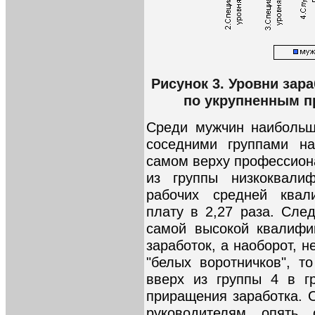
Рисунок 3. Уровни зар
по укрупненным 
Среди мужчин наибольш
соседними группами н
самом верху профессион
из группы низкоквали
рабочих средней квал
плату в 2,27 раза. Сле
самой высокой квалифик
заработок, а наоборот, н
"белых воротничков", т
вверх из группы 4 в г
приращения заработка. 
руководителям опять