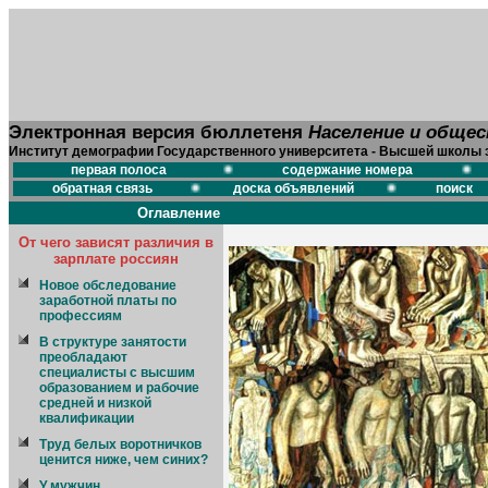
Электронная версия бюллетеня
Население и обще
Институт демографии Государственного университета - Высшей школы 
первая полоса
содержание номера
обратная связь
доска объявлений
поиск
Оглавление
От чего зависят различия в
зарплате россиян
Новое обследование
заработной платы по
профессиям
В структуре занятости
преобладают
специалисты с высшим
образованием и рабочие
средней и низкой
квалификации
Труд белых воротничков
ценится ниже, чем синих?
У мужчин