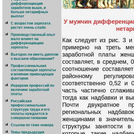
дифференциация
заработков выше, и
больше нетарифных
выплат
У мужчин дифференциа
С возрастом зарплата
нета
растет очень слабо
Производственный опыт
Как следует из рис. 3 
мало влияет на
дифференциацию
примерно на треть ме
зарплаты
заработной платы жен
Выгодно ли иметь диплом
о высшем образовании?
составляет, в среднем, 0
Профессиональная
соотношение составляет
составляющая зарплаты
и влияние привходящих
районному регулир
факторов
соответственно 0,52 и 
Иерархия профессий по
часть частично сглажив
величине заработной
платы
тогда как надбавки и вы
Российская
Почти двукратное п
профессиональная
структура труда и его
региональных надбав
оплаты нуждается в
женщинами в значитель
совершенствовании
структуры занятости в
Ссылки по теме номера
которые такие надбав
Темы предыдущих