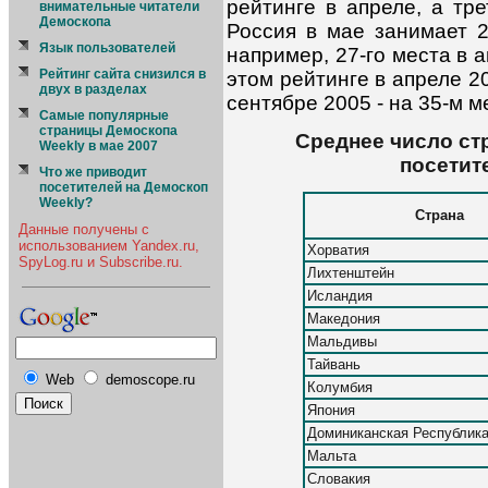
рейтинге в апреле, а тре
внимательные читатели
Демоскопа
Россия в мае занимает 2
Язык пользователей
например, 27-го места в 
Рейтинг сайта снизился в
этом рейтинге в апреле 2
двух в разделах
сентябре 2005 - на 35-м ме
Самые популярные
страницы Демоскопа
Среднее число ст
Weekly в мае 2007
посетит
Что же приводит
посетителей на Демоскоп
Weekly?
Страна
Данные получены с
использованием Yandex.ru,
Хорватия
SpyLog.ru и Subscribe.ru.
Лихтенштейн
Исландия
Македония
Мальдивы
Тайвань
Web
demoscope.ru
Колумбия
Япония
Доминиканская Республик
Мальта
Словакия