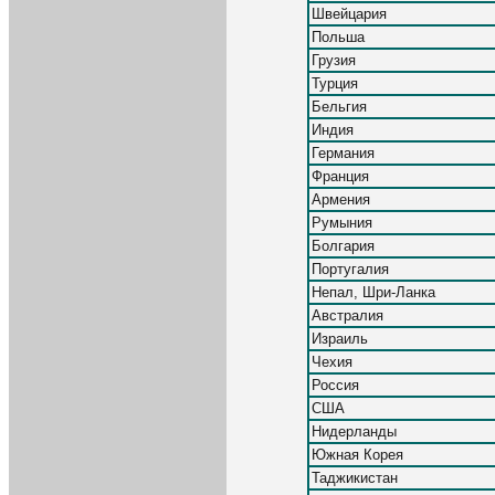
Швейцария
Польша
Грузия
Турция
Бельгия
Индия
Германия
Франция
Армения
Румыния
Болгария
Португалия
Непал, Шри-Ланка
Австралия
Израиль
Чехия
Россия
США
Нидерланды
Южная Корея
Таджикистан