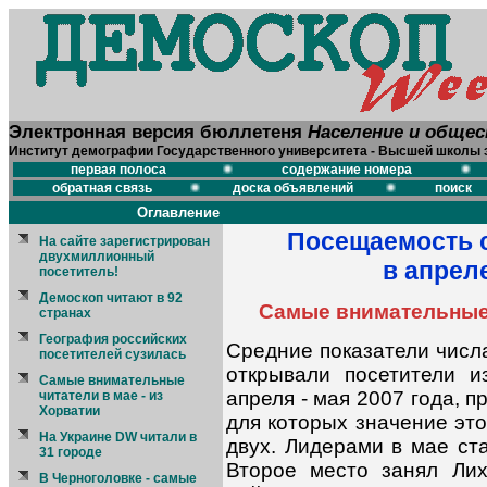
Электронная версия бюллетеня
Население и обще
Институт демографии Государственного университета - Высшей школы 
первая полоса
содержание номера
обратная связь
доска объявлений
поиск
Оглавление
Посещаемость с
На сайте зарегистрирован
двухмиллионный
в апрел
посетитель!
Демоскоп читают в 92
Самые внимательные 
странах
География российских
Средние показатели числ
посетителей сузилась
открывали посетители 
Самые внимательные
апреля - мая 2007 года, 
читатели в мае - из
Хорватии
для которых значение это
На Украине DW читали в
двух. Лидерами в мае ст
31 городе
Второе место занял Ли
В Черноголовке - самые