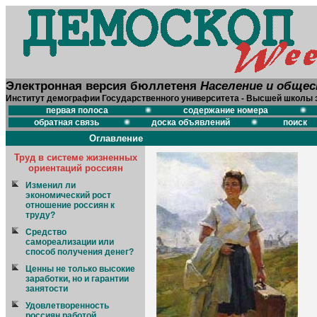
Электронная версия бюллетеня
Население и обще
Институт демографии Государственного университета - Высшей школы 
первая полоса
содержание номера
обратная связь
доска объявлений
поиск
Оглавление
Труд в системе жизненных
ориентаций россиян
Изменил ли
экономический рост
отношение россиян к
труду?
Средство
самореализации или
способ получения денег?
Ценны не только высокие
заработки, но и гарантии
занятости
Удовлетворенность
россиян работой