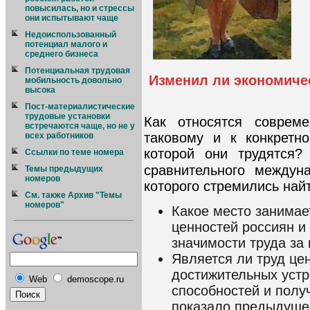
повысилась, но и стрессы
они испытывают чаще
Недоиспользованный
потенциал малого и
среднего бизнеса
Потенциальная трудовая
Изменил ли экономичес
мобильность довольно
высока
Пост-материалистические
трудовые установки
Как относятся соврем
встречаются чаще, но не у
таковому и к конкретн
всех работников
которой они трудятся?
Ссылки по теме номера
сравнительного междун
Темы предыдущих
номеров
которого стремились най
См. также Архив "Темы
номеров"
Какое место занимае
ценностей россиян и
значимости труда за
Является ли труд це
достижительных уст
Web
demoscope.ru
способностей и получ
показало предыдущее