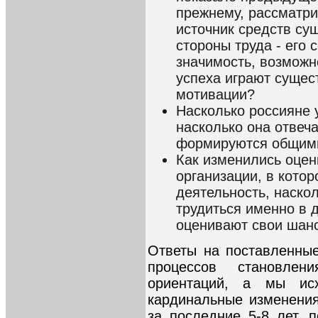
прежнему, рассматри
источник средств сущ
стороны труда - его
значимость, возможн
успеха играют сущес
мотивации?
Насколько россияне 
насколько она отвеч
формируются общими
Как изменились оценк
организации, в котор
деятельность, наско
трудиться именно в д
оценивают свои шанс
Ответы на поставленны
процессов становле
ориентаций, а мы ис
кардинальные изменени
за последние 5-8 лет, 