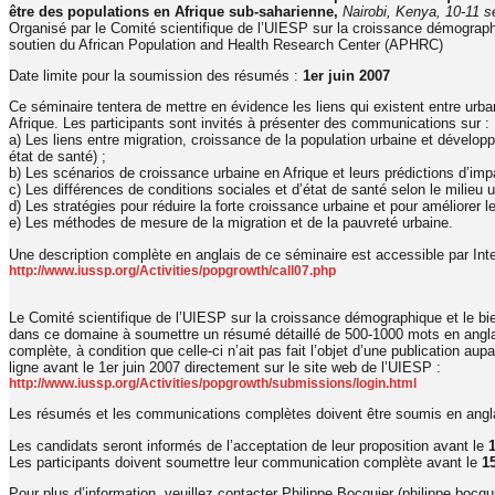
être des populations en Afrique sub-saharienne,
Nairobi, Kenya, 10-11 
Organisé par le Comité scientifique de l’UIESP sur la croissance démographi
soutien du African Population and Health Research Center (APHRC)
Date limite pour la soumission des résumés :
1er juin 2007
Ce séminaire tentera de mettre en évidence les liens qui existent entre urba
Afrique. Les participants sont invités à présenter des communications sur :
a) Les liens entre migration, croissance de la population urbaine et dével
état de santé) ;
b) Les scénarios de croissance urbaine en Afrique et leurs prédictions d’im
c) Les différences de conditions sociales et d’état de santé selon le milieu u
d) Les stratégies pour réduire la forte croissance urbaine et pour améliorer l
e) Les méthodes de mesure de la migration et de la pauvreté urbaine.
Une description complète en anglais de ce séminaire est accessible par Inte
http://www.iussp.org/Activities/popgrowth/call07.php
Le Comité scientifique de l’UIESP sur la croissance démographique et le bie
dans ce domaine à soumettre un résumé détaillé de 500-1000 mots en anglai
complète, à condition que celle-ci n’ait pas fait l’objet d’une publication aup
ligne avant le 1er juin 2007 directement sur le site web de l’UIESP :
http://www.iussp.org/Activities/popgrowth/submissions/login.html
Les résumés et les communications complètes doivent être soumis en anglais 
Les candidats seront informés de l’acceptation de leur proposition avant le
1
Les participants doivent soumettre leur communication complète avant le
1
Pour plus d’information, veuillez contacter Philippe Bocquier (philippe.bocqu