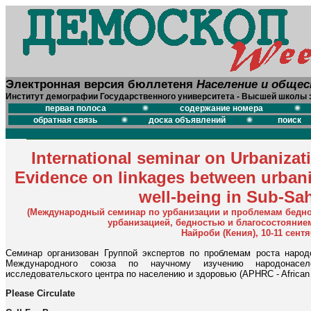
Электронная версия бюллетеня
Население и обще
Институт демографии Государственного университета - Высшей школы 
первая полоса
содержание номера
обратная связь
доска объявлений
поиск
International seminar on Urbanizati
Evidence on linkages between urban
well-being in Sub-Sah
(Международный семинар по урбанизации и проблемам бедно
урбанизацией, бедностью и благосостояние
Найроби (Кения), 10-11 сентя
Семинар организован Группой экспертов по проблемам роста наро
Международного союза по научному изучению народонасел
исследовательского центра по населению и здоровью (APHRC - African P
Please Circulate