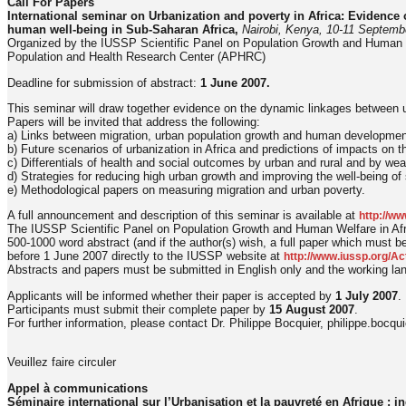
Call For Papers
International seminar on Urbanization and poverty in Africa: Evidence
human well-being in Sub-Saharan Africa,
Nairobi, Kenya, 10-11 Septemb
Organized by the IUSSP Scientific Panel on Population Growth and Human Wel
Population and Health Research Center (APHRC)
Deadline for submission of abstract:
1 June 2007.
This seminar will draw together evidence on the dynamic linkages between u
Papers will be invited that address the following:
a) Links between migration, urban population growth and human development
b) Future scenarios of urbanization in Africa and predictions of impacts o
c) Differentials of health and social outcomes by urban and rural and by wea
d) Strategies for reducing high urban growth and improving the well-being of
e) Methodological papers on measuring migration and urban poverty.
A full announcement and description of this seminar is available at
http://ww
The IUSSP Scientific Panel on Population Growth and Human Welfare in Africa
500-1000 word abstract (and if the author(s) wish, a full paper which must b
before 1 June 2007 directly to the IUSSP website at
http://www.iussp.org/Ac
Abstracts and papers must be submitted in English only and the working lan
Applicants will be informed whether their paper is accepted by
1 July 2007
.
Participants must submit their complete paper by
15 August 2007
.
For further information, please contact Dr. Philippe Bocquier, philippe.bocqu
Veuillez faire circuler
Appel à communications
Séminaire international sur l’Urbanisation et la pauvreté en Afrique : in