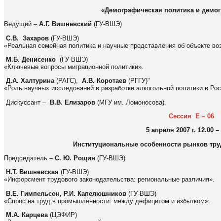
«Демографическая политика и демог
Ведущий –
А.Г. Вишневский
(ГУ-ВШЭ)
С.В. Захаров
(ГУ-ВШЭ)
«Реальная семейная политика и научные представления об объекте во
М.Б. Денисенко
(ГУ-ВШЭ)
«Ключевые вопросы миграционной политики».
Д.А. Халтурина
(РАГС),
А.В. Коротаев
(РГГУ)"
«Роль научных исследований в разработке алкогольной политики в Рос
Дискуссант –
В.В. Елизаров
(МГУ им. Ломоносова).
Cессия E
–
06
5 апреля 2007 г. 12.00 –
Институциональные особенности рынков тру
Председатель –
С. Ю. Рощин
(ГУ-ВШЭ)
Н.Т. Вишневская
(ГУ-ВШЭ)
«Инфорсмент трудового законодательства: региональные различия».
В.Е. Гимпельсон, Р.И. Капелюшников
(ГУ-ВШЭ)
«Спрос на труд в промышленности: между дефицитом и избытком».
М.А. Карцева
(ЦЭФИР)