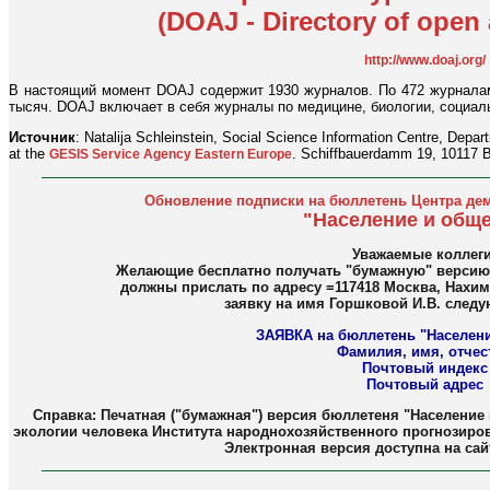
(DOAJ - Directory of open 
http://www.doaj.org/
В настоящий момент DOAJ содержит 1930 журналов. По 472 журналам
тысяч. DOAJ включает в себя журналы по медицине, биологии, социал
Источник
: Natalija Schleinstein, Social Science Information Centre, Depa
at the
. Schiffbauerdamm 19, 10117 B
GESIS Service Agency Eastern Europe
Обновление подписки на бюллетень Центра дем
"Население и общ
Уважаемые коллеги
Желающие бесплатно получать "бумажную" верси
должны прислать по адресу =117418 Москва, Нахимо
заявку на имя Горшковой И.В. след
ЗАЯВКА на бюллетень "Населени
Фамилия, имя, отчес
Почтовый индекс
Почтовый адрес
Справка: Печатная ("бумажная") версия бюллетеня "Население
экологии человека Института народнохозяйственного прогнозирова
Электронная версия доступна на са