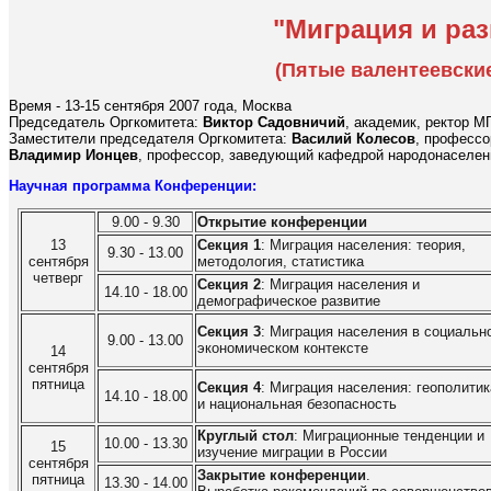
"Миграция и раз
(Пятые валентеевские
Время - 13-15 сентября 2007 года, Москва
Председатель Оргкомитета:
Виктор Садовничий
, академик, ректор М
Заместители председателя Оргкомитета:
Василий Колесов
, профессо
Владимир Ионцев
, профессор, заведующий кафедрой народонаселен
Научная программа Конференции:
9.00 - 9.30
Открытие конференции
13
Секция 1
: Миграция населения: теория,
9.30 - 13.00
сентября
методология, статистика
четверг
Секция 2
: Миграция населения и
14.10 - 18.00
демографическое развитие
Секция 3
: Миграция населения в социальн
9.00 - 13.00
экономическом контексте
14
сентября
пятница
Секция 4
: Миграция населения: геополитик
14.10 - 18.00
и национальная безопасность
Круглый стол
: Миграционные тенденции и
10.00 - 13.30
15
изучение миграции в России
сентября
Закрытие конференции
.
пятница
13.30 - 14.00