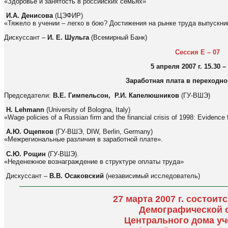
«Здоровье и занятость в российских семьях»
И.А. Денисова
(ЦЭФИР)
«Тяжело в учении – легко в бою? Достижения на рынке труда выпускн
Дискуссант –
И. Е. Шульга
(Всемирный Банк)
Сессия E
–
07
5 апреля 2007 г. 15.30 –
Заработная плата в переходн
Председатели:
В.Е. Гимпельсон, Р.И. Капелюшников
(ГУ-ВШЭ)
H. Lehmann
(University of Bologna, Italy)
«Wage policies of a Russian firm and the financial crisis of 1998: Evidence
А.Ю. Ощепков
(ГУ-ВШЭ, DIW, Berlin, Germany)
«Межрегиональные различия в заработной плате».
С.Ю. Рощин
(ГУ-ВШЭ).
«Неденежное вознаграждение в структуре оплаты труда»
Дискуссант –
В.В. Осаковский
(независимый исследователь)
27 марта 2007 г. состоит
Демографической 
Центрального дома у