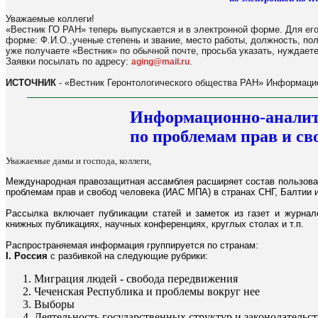
Уважаемые коллеги!
«Вестник ГО РАН» теперь выпускается и в электронной форме. Для его
форме: Ф.И.О.,ученые степень и звание, место работы, должность, по
уже получаете «Вестник» по обычной почте, просьба указать, нуждаете
Заявки посылать по адресу:
.
aging@mail.ru
ИСТОЧНИК
- «Вестник Геронтологического общества РАН» Информацио
Информационно-аналит
по проблемам прав и св
Уважаемые дамы и господа, коллеги,
Международная правозащитная ассамблея расширяет состав пользова
проблемам прав и свобод человека (ИАС МПА) в странах СНГ, Балтии 
Рассылка включает публикации статей и заметок из газет и журнал
книжных публикациях, научных конференциях, круглых столах и т.п.
Распространяемая информация группируется по странам:
I. Россия
с разбивкой на следующие рубрики:
Миграция людей - свобода передвижения
Чеченская Республика и проблемы вокруг нее
Выборы
Деятельность государственных структур и законодательст