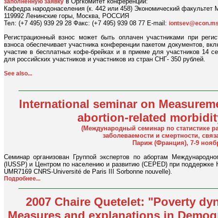
в Оргкомитет конференции:
заполненную заявку
Кафедра народонаселения (к. 442 или 458) Экономический факультет 
119992 Ленинские горы, Москва, РОССИЯ
Тел: (+7 495) 939 29 28 Факс: (+7 495) 939 08 77 E-mail:
iontsev@econ.ms
Регистрационный взнос может быть оплачен участниками при регис
взноса обеспечивает участника конференции пакетом документов, вк
участие в бесплатных кофе-брейках и в приеме для участников 14 се
для российских участников и участников из стран СНГ- 350 рублей.
See also...
International seminar on Measureme
abortion-related morbidit
(Международный семинар по статистике р
заболеваемости и смертности, связ
Париж (Франция), 7-9 ноябр
Семинар организован Группой экспертов по абортам Международно
(IUSSP) и Центром по населению и развитию (CEPED) при поддержке 
UMR7169 CNRS-Université de Paris III Sorbonne nouvelle).
Подробнее...
2007 Chaire Quetelet: "Poverty dyn
Measures and explanations in Demog