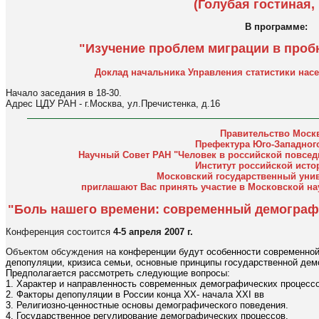
(Голубая гостиная, 
В программе:
"Изучение проблем миграции в пробн
Доклад начальника Управления статистики насе
Начало заседания в 18-30.
Адрес ЦДУ РАН - г.Москва, ул.Пречистенка, д.16
Правительство Моск
Префектура Юго-Западного
Научный Совет РАН "Человек в российской повсед
Институт российской исто
Московский государственный унив
приглашают Вас принять участие в Московской н
"
Боль нашего времени: современный демографи
Конференция состоится
4-5 апреля 2007 г.
Объектом обсуждения н
а конференции будут особенности современно
депопуляции, кризиса семьи, основные принципы государственной дем
Предполагается рассмотреть следующие вопросы:
1. Характер и направленность современных демографических процессо
2. Факторы депопуляции в России конца ХХ- начала XXI вв
3. Религиозно-ценностные основы демографического поведения.
4. Государственное регулирование демографических процессов.