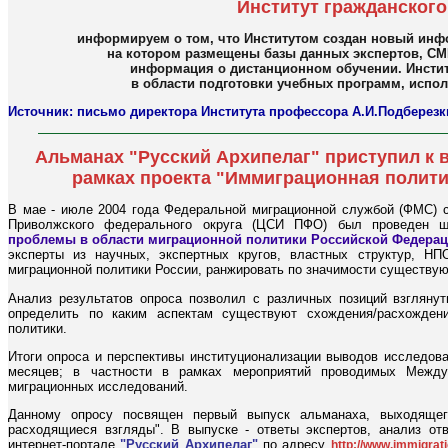
Институт гражданског
информируем о том, что Институтом создан новый инф
на котором размещены базы данных экспертов, СМ
информация о дистанционном обучении. Инстит
в области подготовки учебных программ, испол
Источник: письмо директора Института профессора А.И.Подберезк
Альманах "Русский Архипелаг" приступил к 
рамках проекта "Иммиграционная полити
В мае - июле 2004 года Федеральной миграционной службой (ФМС) с
Приволжского федерального округа (ЦСИ ПФО) был проведен ш
проблемы в области миграционной политики Российской Федерац
эксперты из научных, экспертных кругов, властных структур, Н
миграционной политики России, ранжировать по значимости существу
Анализ результатов опроса позволил с различных позиций взглянут
определить по каким аспектам существуют схождения/расхождени
политики.
Итоги опроса и перспективы институционализации выводов исследов
месяцев; в частности в рамках мероприятий проводимых Между
миграционных исследований.
Данному опросу посвящен первый выпуск альманаха, выходящего
расходящиеся взгляды". В выпуске - ответы экспертов, анализ о
интернет-портале
"Русский Архипелаг"
по адресу
http://www.immigrati