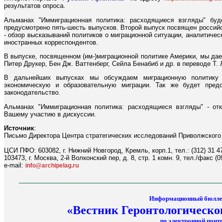
результатов опроса.
Альманах "Иммиграционная политика: расходящиеся взгляды" буд
предусмотрено пять-шесть выпусков. Второй выпуск посвящен российс
- обзор высказываний политиков о миграционной ситуации, аналитичес
иностранных корреспондентов.
В выпуске, посвященном (им-)миграционной политике Америки, мы даем
Питер Друкер, Бен Дж. Ваттенберг, Сейла Бенабиб и др. в переводе Т.
В дальнейших выпусках мы обсуждаем миграционную политику 
экономическую и образовательную миграции. Так же будет предс
законодательство.
Альманах "Иммиграционная политика: расходящиеся взгляды" - о
Вашему участию в дискуссии.
Источник
:
Письмо Директора Центра стратегических исследований Приволжского
ЦСИ ПФО: 603082, г. Нижний Новгород, Кремль, корп.1, тел.: (312) 31 4
103473, г. Москва, 2-й Волконский пер, д. 8, стр. 1 комн. 9, тел./факс (0
e-mail:
info@archipelag.ru
Информационный бюлле
«Вестник Геронтологическо
по электронной почте