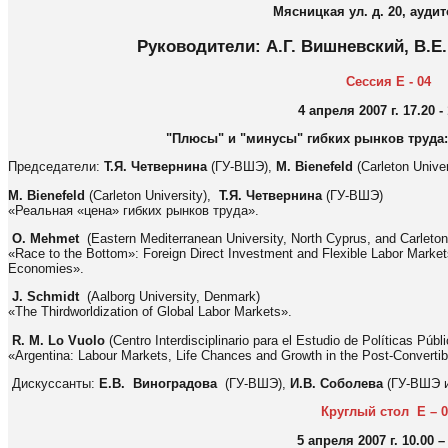
Мясницкая ул. д. 20, ауди
Руководители: А.Г. Вишневский, В.Е
Сессия Е - 04
4 апреля 2007 г. 17.20 -
"Плюсы" и "минусы" гибких рынков труда
Председатели:
Т.Я. Четвернина
(ГУ-ВШЭ),
M. Bienefeld
(Carleton Unive
M. Bienefeld
(Carleton University),
Т.Я. Четвернина
(ГУ-ВШЭ)
«Реальная «цена» гибких рынков труда».
O. Mehmet
(Eastern Mediterranean University, North Cyprus, and Carleton
«Race to the Bottom»: Foreign Direct Investment and Flexible Labor Marke
Economies».
J. Schmidt
(Aalborg University, Denmark)
«The Thirdworldization of Global Labor Markets».
R. M. Lo Vuolo
(Centro Interdisciplinario para el Estudio de Políticas Públ
«Argentina: Labour Markets, Life Chances and Growth in the Post-Convertibi
Дискуссанты:
Е.В. Виноградова
(ГУ-ВШЭ),
И.В. Соболева
(ГУ-ВШЭ 
Круглый стол E
–
0
5 апреля 2007 г. 10.00 –