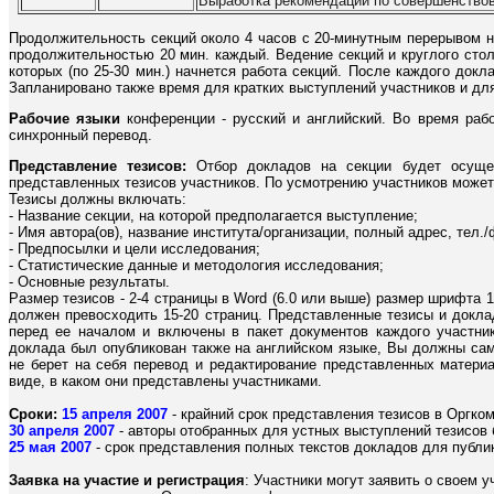
Выработка рекомендаций по совершенство
Продолжительность секций около 4 часов с 20-минутным перерывом н
продолжительностью 20 мин. каждый. Ведение секций и круглого сто
которых (по 25-30 мин.) начнется работа секций. После каждого докл
Запланировано также время для кратких выступлений участников и для
Рабочие языки
конференции - русский и английский. Во время рабо
синхронный перевод.
Представление тезисов:
Отбор докладов на секции будет осущес
представленных тезисов участников. По усмотрению участников может
Тезисы должны включать:
- Название секции, на которой предполагается выступление;
- Имя автора(ов), название института/организации, полный адрес, тел./ф
- Предпосылки и цели исследования;
- Статистические данные и методология исследования;
- Основные результаты.
Размер тезисов - 2-4 страницы в Word (6.0 или выше) размер шрифта 
должен превосходить 15-20 страниц. Представленные тезисы и докл
перед ее началом и включены в пакет документов каждого участник
доклада был опубликован также на английском языке, Вы должны сам
не берет на себя перевод и редактирование представленных матери
виде, в каком они представлены участниками.
Сроки:
15 апреля 2007
- крайний срок представления тезисов в Оргком
30 апреля 2007
- авторы отобранных для устных выступлений тезисов
25 мая 2007
- срок представления полных текстов докладов для публи
Заявка на участие и регистрация
: Участники могут заявить о своем 