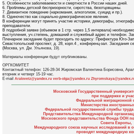
5. Особенности заболеваемости и смертности в России наших дней.
6. Проблемы детской беспризорности, сиротства, безотцовщины.
7. Девиантное поведение (наркомания, алкоголизм, суицид и пр.).
8. Одиночество как социально-демографическое явление.
В конференции могут принять участие историки, демографы, этнографы
преподаватели.
В подробной заявке (объемом в 1 стр. через 1,5 интервала) необходим
выступления, уч.cтепень, домашний и служебный адрес и телефон. За
Пленарное заседание будет проходить по адресу: Префектура Юго-Запа
Севастопольский проспект, д. 28, корп.4 , конференц-зал. Заседания 
(Москва, ул. Д
м. Ульянова, 19).
Материалы конференции будут опубликованы.
ОРГКОМИТЕТ
Контактный телефон: 126-28-34 Жиромская Валентина Борисовна, Ара
вторник и четверг 15-19 час.
E-mail
Aralovetz@yandex.ru
verb-olga@yandex.ru
Zhyromskaya@yandex.r
Московский Государственный университ
при поддержке и уча
Федеральной миграционной 
Министерства иностранных
Федеральной государственной службы труда 
Представительства Международной организац
Московского представительства Фонда ООН п
Совета Европы,
Международного союза научных исследований в о
проводят международную к