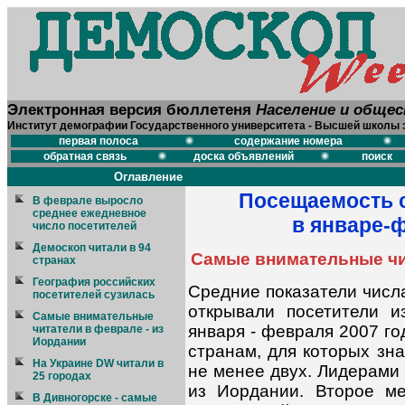
Электронная версия бюллетеня
Население и обще
Институт демографии Государственного университета - Высшей школы 
первая полоса
содержание номера
обратная связь
доска объявлений
поиск
Оглавление
Посещаемость с
В феврале выросло
среднее ежедневное
в январе-
число посетителей
Демоскоп читали в 94
Самые внимательные чи
странах
География российских
Средние показатели числ
посетителей сузилась
открывали посетители 
Самые внимательные
января - февраля 2007 го
читатели в феврале - из
Иордании
странам, для которых зна
На Украине DW читали в
не менее двух. Лидерами
25 городах
из Иордании. Второе ме
В Дивногорске - самые