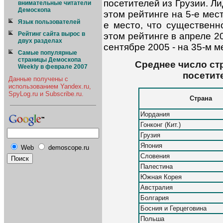
посетителей из Грузии. Л
внимательные читатели
Демоскопа
этом рейтинге на 5-е мес
Язык пользователей
е место, что существенн
Рейтинг сайта вырос в
этом рейтинге в апреле 2
двух разделах
сентябре 2005 - на 35-м ме
Самые популярные
страницы Демоскопа
Среднее число ст
Weekly в феврале 2007
посетит
Данные получены с
использованием Yandex.ru,
SpyLog.ru и Subscribe.ru.
Страна
Иордания
Гонконг (Кит.)
Грузия
Япония
Web
demoscope.ru
Словения
Палестина
Южная Корея
Австралия
Болгария
Босния и Герцеговина
Польша