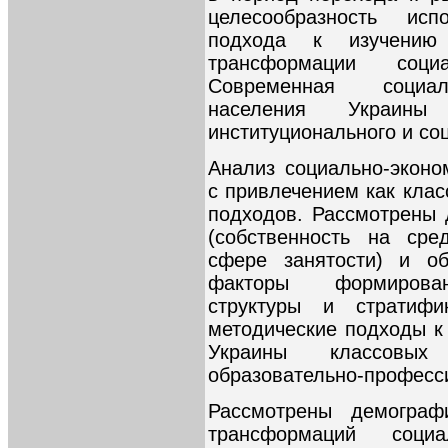
целесообразность испо
подхода к изучению
трансформации социал
Современная социаль
населения Украины
институционального и со
Анализ социально-эконо
с привлечением как клас
подходов. Рассмотрены 
(собственность на сре
сфере занятости) и об
факторы формирован
структуры и стратифи
методические подходы к
Украины классовых
образовательно-професс
Рассмотрены демограф
трансформаций социал