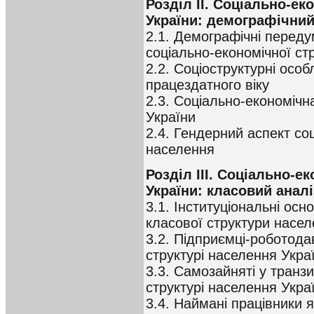
Розділ II. Соціально-е
України: демографічний
2.1. Демографічні перед
соціально-економічної ст
2.2. Соціоструктурні особ
працездатного віку
2.3. Соціально-економічн
України
2.4. Гендерний аспект со
населення
Розділ III. Соціально-е
України: класовий аналі
3.1. Інституціональні ос
класової структури насе
3.2. Підприємці-роботодав
структурі населення Укра
3.3. Самозайняті у транзи
структурі населення Укра
3.4. Наймані працівники 