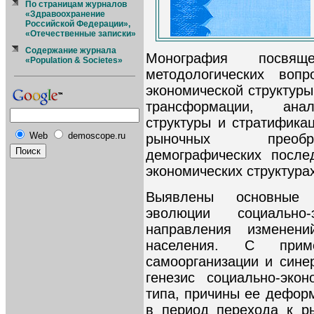
По страницам журналов
«Здравоохранение
Российской Федерации»,
«Отечественные записки»
Содержание журнала
Монография посвящ
«Population & Societes»
методологических вопр
экономической структуры
трансформации, анал
структуры и стратифика
Web
demoscope.ru
рыночных преобра
демографических после
экономических структурах
Выявлены основные з
эволюции социально
направления изменени
населения. С прим
самоорганизации и сине
генезис социально-экон
типа, причины ее дефор
в период перехода к р