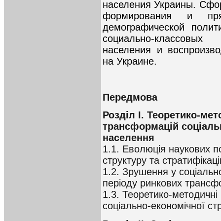
населения Украины. Сф
формирования и пря
демографической полит
социально-классовы
населения и воспроизво
на Украине.
Передмова
Розділ I. Теоретико-ме
трансформацій соціаль
населення
1.1. Еволюція наукових п
структуру та стратифікац
1.2. Зрушення у соціальн
періоду ринкових трансф
1.3. Теоретико-методичні
соціально-економічної ст