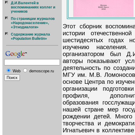
Д.И.Валентей в
воспоминаниях коллег и
учеников
По страницам журналов
«Народонаселение»,
Этот сборник воспомин
«Этнодиалоги»
истории отечественно
Содержание журнала
«Population Bulletin»
шестидесятых годах но
изучению населения.
организатором был Д.И
авторы показывают усл
деятельность по создан
Web
demoscope.ru
МГУ им. М.В. Ломоносов
основе Центра по изуче
организации подготовк
профиля, дополнит
образования госслужащ
нашей стране мер госу
рождении детей. Много
творчества и демократ
Игнатьевич в коллектив