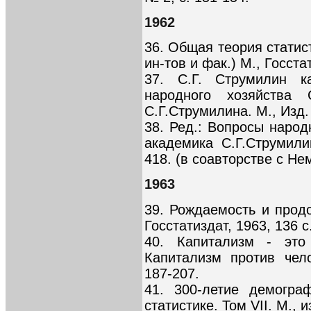
1962
36. Общая теория статист
ин-тов и фак.) М., Госста
37. С.Г. Струмилин к
народного хозяйства
С.Г.Струмилина. М., Изд.
38. Ред.: Вопросы народ
академика С.Г.Струмили
418. (в соавторстве с Не
1963
39. Рождаемость и прод
Госстатиздат, 1963, 136 с
40. Капитализм - это
Капитализм против чело
187-207.
41. 300-летие демогра
статистике. Том VII. М., 