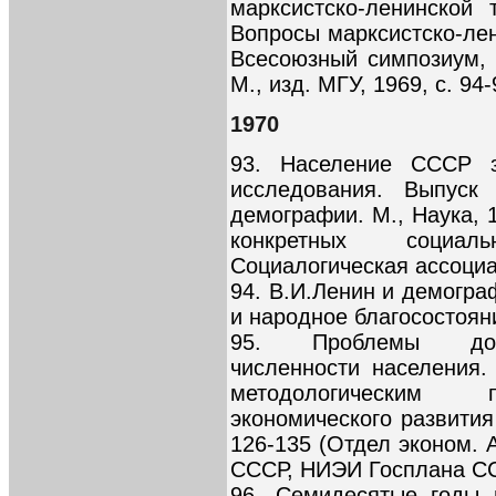
марксистско-ленинской 
Вопросы марксистско-ле
Всесоюзный симпозиум, 
М., изд. МГУ, 1969, с. 94-
1970
93. Население СССР з
исследования. Выпуск
демографии. М., Наука, 
конкретных социал
Социалогическая ассоциа
94. В.И.Ленин и демограф
и народное благосостояни
95. Проблемы долго
численности населения.
методологическим п
экономического развития
126-135 (Отдел эконом
СССР, НИЭИ Госплана С
96. Семидесятые годы 