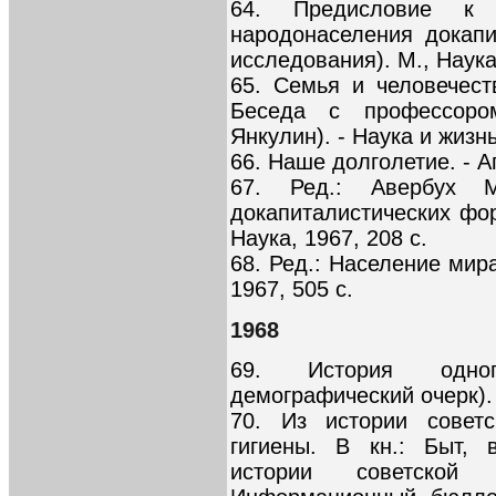
64. Предисловие к 
народонаселения докап
исследования). М., Наука,
65. Семья и человечест
Беседа с профессоро
Янкулин). - Наука и жизнь
66. Наше долголетие. - Аг
67. Ред.: Авербух М
докапиталистических фо
Наука, 1967, 208 с.
68. Ред.: Население мира
1967, 505 с.
1968
69. История одног
демографический очерк). 
70. Из истории совет
гигиены. В кн.: Быт, 
истории советской