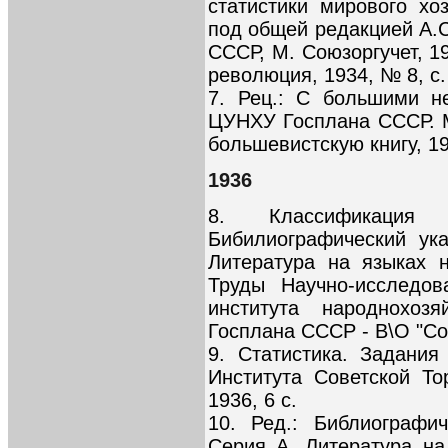
статистики мирового хо
под общей редакцией А.
СССР, М. Союзоргучет, 19
революция, 1934, № 8, с.
7. Рец.: С большими н
ЦУНХУ Госплана СССР. М.
большевистскую книгу, 19
1936
8. Классификаци
Бибилиографический ука
Литература на языках 
Труды Научно-исследов
института народнохоз
Госплана СССР - В\О "Союз
9. Статистика. Задани
Института Советской Т
1936, 6 с.
10. Ред.: Библиографич
Серия А. Литература н