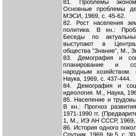
81. Проблемы эконом
Основные проблемы дем
МЭСИ, 1969, с. 45-62.
82. Рост населения зе
политика. В кн.: Про
Беседы по актуальн
выступают в Центра
общества "Знание", М., Зн
83. Демография и соц
планирование и сов
народным хозяйством. 
Наука, 1969, с. 437-444.
84. Демография и соц
идеология. М., Наука, 196
85. Население и трудов
В кн.: Прогноз развит
1971-1990 гг. (Предвари
1, М., ИЭ АН СССР, 1969, 
86. История одного покол
Спутник, 1969, № 5, с. 30