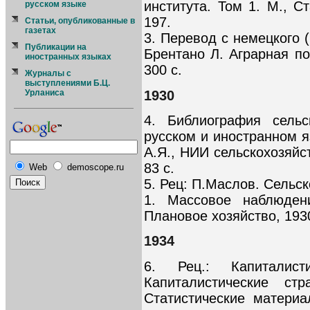
института. Том 1. М., С
русском языке
197.
Статьи, опубликованные в
газетах
3. Перевод с немецкого (
Публикации на
Брентано Л. Аграрная пол
иностранных языках
300 с.
Журналы с
выступлениями Б.Ц.
1930
Урланиса
4. Библиография сельс
русском и иностранном 
А.Я., НИИ сельскохозяйс
83 с.
Web
demoscope.ru
5. Рец: П.Маслов. Сельск
1. Массовое наблюдени
Плановое хозяйство, 1930
1934
6. Рец.: Капитали
Капиталистические ст
Статистические матери