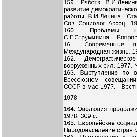
159. Работа В.И.Ленин
развитие демократической
работы В.И.Ленина "Ста
Сов. Социолог. Ассоц., 19
160. Проблемы на
С.Г.Струмилина. - Вопрос
161. Современные п
Международная жизнь, 19
162. Демографическ
вооруженных сил, 1977, №
163. Выступление по в
Всесоюзном совещании
СССР в мае 1977. - Вестни
1978
164. Эволюция продолжит
1978, 309 с.
165. Европейские социал
Народонаселение стран ми
166. Предисловие к кн