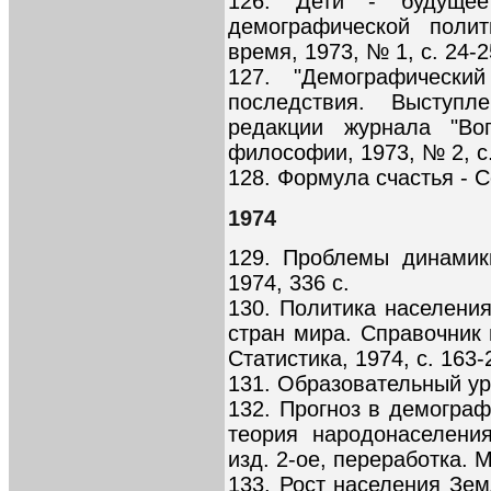
126. Дети - будущее
демографической поли
время, 1973, № 1, с. 24-2
127. "Демографически
последствия. Выступ
редакции журнала "Во
философии, 1973, № 2, с.
128. Формула счастья - С
1974
129. Проблемы динамик
1974, 336 с.
130. Политика населения 
стран мира. Справочник 
Статистика, 1974, с. 163-
131. Образовательный уров
132. Прогноз в демограф
теория народонаселени
изд. 2-ое, переработка. М
133. Рост населения Зем