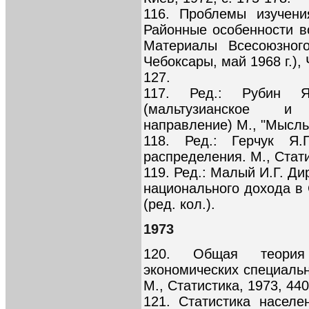
116. Проблемы изучени
Районные особенности в
Материалы Всесоюзного
Чебоксары, май 1968 г.), 
127.
117. Ред.: Рубин Я
(мальтузианское и б
направление) М., "Мысль"
118. Ред.: Герчук Я.
распределения. М., Стати
119. Ред.: Малый И.Г. Д
национального дохода в С
(ред. кол.).
1973
120. Общая теория 
экономических специально
М., Статистика, 1973, 440
121. Статистика населе