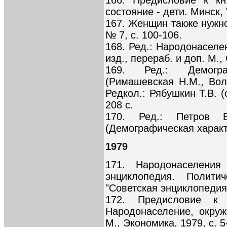
состояние - дети. Минск, 
167. Женщин также нужно
№ 7, с. 100-106.
168. Ред.: Народонаселе
изд., перераб. и доп. М.,
169. Ред.: Демогр
(Римашевская Н.М., Волк
Редкол.: Рябушкин Т.В. (о
208 с.
170. Ред.: Петров В
(Демографическая характе
1979
171. Народонаселения
энциклопедия. Полити
"Советская энциклопедия"
172. Предисловие к
Народонаселение, окру
М., Экономика, 1979, с. 5