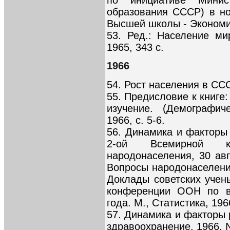
по инициативе Минис
образования СССР) в но
Высшей школы - Экономич
53. Ред.: Население ми
1965, 343 с.
1966
54. Рост населения в СССР
55. Предисловие к книге:
изучение. (Демографич
1966, с. 5-6.
56. Динамика и факторы
2-ой Всемирной к
народонаселения, 30 авгу
Вопросы народонаселени
Доклады советских учен
конференции ООН по в
года. М., Статистика, 1966
57. Динамика и факторы 
здравоохранение, 1966, №