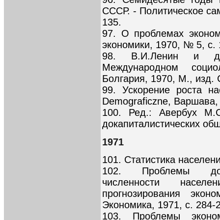
СССР. - Политическое сам
135.
97. О проблемах эконо
экономики, 1970, № 5, с. 
98. В.И.Ленин и д
Международном социол
Болгария, 1970, М., изд. 
99. Ускорение роста на
Demograficzne, Варшава, 
100. Ред.: Авербух М.
докапиталистических обще
1971
101. Статистика населения
102. Проблемы долг
численности насел
прогнозирования эконо
Экономика, 1971, с. 284-
103. Проблемы эконо