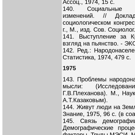
Ассоц., 1974, 15 с.
140. Социальные ин
изменений. // Докл
социологическом конгрес
г., М., изд. Сов. Социолог
141. Выступление за К
взгляд на пьянство. - ЭКО
142. Ред.: Народонаселе
Статистика, 1974, 479 с.
1975
143. Проблемы народона
мысли: (Исследова
Г.В.Плеханова). М., Наук
А.Т.Казаковым).
144. Живут люди на Земл
Знание, 1975, 96 с. (в с
145. Связь демографи
Демографические проце
факторы. Труды МЭСИ. М.,