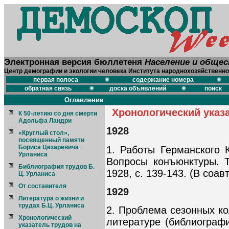
Электронная версия бюллетеня
Население и обще
Центр демографии и экологии человека Института народнохозяйственно
первая полоса
содержание номера
обратная связь
доска объявлений
поиск
Оглавление
Хронологический указ
К 50-летию со дня смерти
Адольфа Ландри
1928
«Круглый стол»,
посвященный памяти
Бориса Цезаревича
1. Работы Германского К
Урланиса
Вопросы конъюнктуры. 
Библиография трудов Б.
1928, с. 139-143. (В соав
Ц. Урланиса
От составителя
1929
Литература о жизни и
трудах Б.Ц. Урланиса
2. Проблема сезонных ко
Хронологический
литературе (библиографи
указатель трудов на