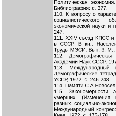
Политическая экономия.
Библиография: с. 377.
110. К вопросу о характ
социалистического 
экономической науки и пр
247.
111. XXIV съезд КПСС и
в СССР. В кн.: Населе
Труды МЭСИ, Вып. 3, М., 
112. Демографическая
Академии Наук СССР, 1972
113. Международный к
Демографические тетрад
УССР, 1972, с. 246-248.
114. Памяти С.А.Новосель
115. Закономерности э
умерших. (Изменения 
разных социально-эконо
Международный конгресс
Киев, 1972, с. 175-178.