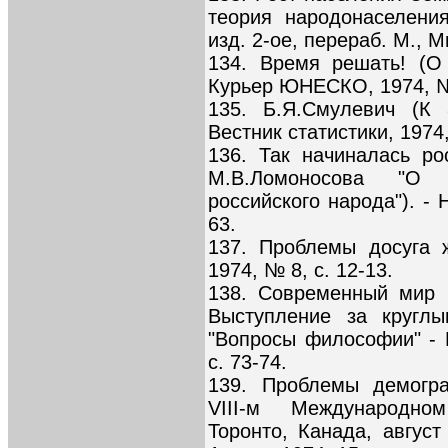
теория народонаселени
изд. 2-ое, перераб. М., М
134. Время решать! (О
Курьер ЮНЕСКО, 1974, № 
135. Б.Я.Смулевич (К 
Вестник статистики, 1974,
136. Так начиналась р
М.В.Ломоносова "О 
российского народа"). - 
63.
137. Проблемы досуга 
1974, № 8, с. 12-13.
138. Современный мир 
Выступление за кругл
"Вопросы философии" -
с. 73-74.
139. Проблемы демогра
VIII-м Международном
Торонто, Канада, август 