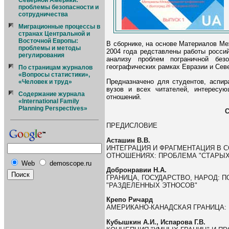
Северной Америки:
проблемы безопасности и
сотрудничества
Миграционные процессы в
странах Центральной и
Восточной Европы:
В сборнике, на основе Материалов Ме
проблемы и методы
2004 года редставлены работы росси
регулирования
анализу проблем пограничной безо
географических рамках Евразии и Сев
По страницам журналов
«Вопросы статистики»,
Предназначено для студентов, аспир
«Человек и труд»
вузов и всех читателей, интересу
Содержание журнала
отношений.
«International Family
Planning Perspectives»
ПРЕДИСЛОВИЕ
Асташин В.В.
ИНТЕГРАЦИЯ И ФРАГМЕНТАЦИЯ В
ОТНОШЕНИЯХ: ПРОБЛЕМА "СТАРЫХ"
Web
demoscope.ru
Добронравии Н.А.
ГРАНИЦА, ГОСУДАРСТВО, НАРОД: 
"РАЗДЕЛЕННЫХ ЭТНОСОВ"
Крепо Ричард
АМЕРИКАНО-КАНАДСКАЯ ГРАНИЦА:
Кубышкин А.И., Испарова Г.В.