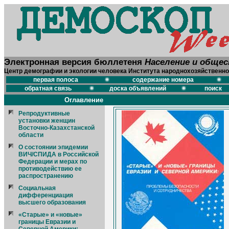
Электронная версия бюллетеня
Население и обще
Центр демографии и экологии человека Института народнохозяйственно
первая полоса
содержание номера
обратная связь
доска объявлений
поиск
Оглавление
Репродуктивные
установки женщин
Восточно-Казахстанской
области
О состоянии эпидемии
ВИЧ/СПИДА в Российской
Федерации и мерах по
противодействию ее
распространению
Социальная
дифференциация
высшего образования
«Старые» и «новые»
границы Евразии и